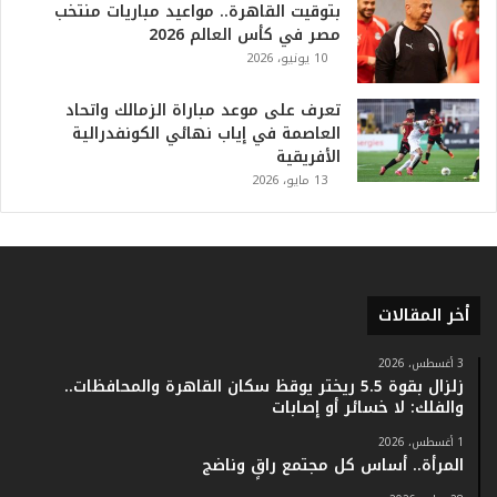
بتوقيت القاهرة.. مواعيد مباريات منتخب
ل
مصر في كأس العالم 2026
ت
10 يونيو، 2026
ا
ر
ي
تعرف على موعد مباراة الزمالك واتحاد
خ
العاصمة في إياب نهائي الكونفدرالية
.
الأفريقية
.
13 مايو، 2026
و
أ
ر
ق
ا
أخر المقالات
م
ف
ي
3 أغسطس، 2026
زلزال بقوة 5.5 ريختر يوقظ سكان القاهرة والمحافظات..
ف
والفلك: لا خسائر أو إصابات
ا
ت
1 أغسطس، 2026
ؤ
المرأة.. أساس كل مجتمع راقٍ وناضج
ك