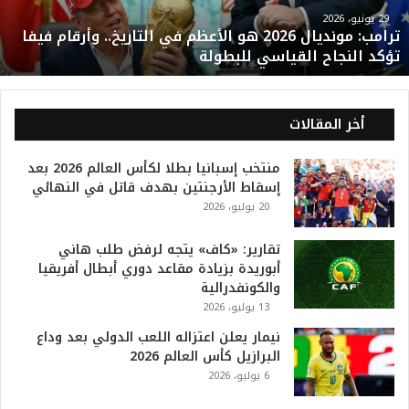
و
29 يونيو، 2026
ترامب: مونديال 2026 هو الأعظم في التاريخ.. وأرقام فيفا
ن
تؤكد النجاح القياسي للبطولة
د
ي
ا
ل
أخر المقالات
2
0
منتخب إسبانيا بطلا لكأس العالم 2026 بعد
2
إسقاط الأرجنتين بهدف قاتل في النهائي
6
20 يوليو، 2026
ه
و
ا
تقارير: «كاف» يتجه لرفض طلب هاني
ل
أبوريدة بزيادة مقاعد دوري أبطال أفريقيا
أ
والكونفدرالية
ع
13 يوليو، 2026
ظ
نيمار يعلن اعتزاله اللعب الدولي بعد وداع
م
البرازيل كأس العالم 2026
ف
6 يوليو، 2026
ي
ا