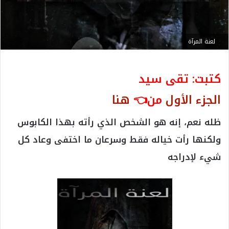
لعنة المرآة
كتبت: تقى سيد
الجزء الأول
من👈
هنا
ظله نعم، إنه هو الشخص الذي رأته بهذا الكابوس
ولكنها رأت خياله فقط وسرعان ما اختفى وعاد كل
شيء لإدراجه