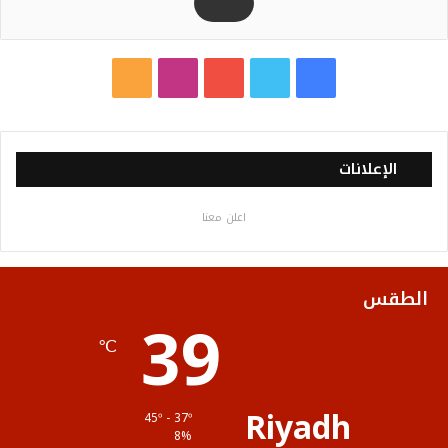
ف
ت
ي
ا
م
ي
و
و
ن
ل
س
ي
ت
س
خ
الإعلانات
ب
ت
ي
ت
ص
اعلن معنا
و
ر
و
ق
ا
ك
ب
ر
ل
الطقس
39
ا
م
℃
م
و
ق
Riyadh
45º - 37º
ع
8%