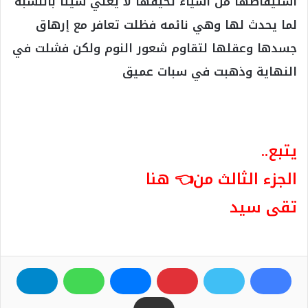
استيقاظها من أشياء تخيفها لا يعني شيئا بالنسبة
لما يحدث لها وهي نائمه فظلت تعافر مع إرهاق
جسدها وعقلها لتقاوم شعور النوم ولكن فشلت في
النهاية وذهبت في سبات عميق
يتبع..
الجزء الثالث من👈 هنا
تقى سيد