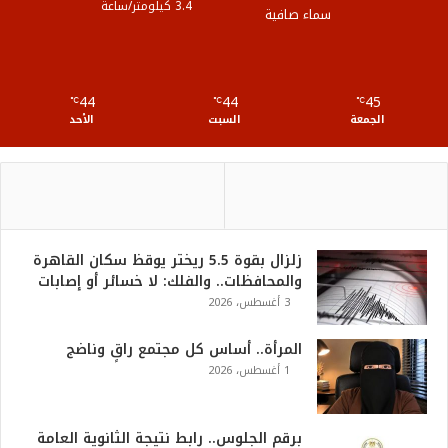
3.4 كيلومتر/ساعة
سماء صافية
R
S
44
44
45
℃
S
℃
℃
الجمعة
السبت
الأحد
زلزال بقوة 5.5 ريختر يوقظ سكان القاهرة
والمحافظات.. والفلك: لا خسائر أو إصابات
3 أغسطس، 2026
المرأة.. أساس كل مجتمع راقٍ وناضج
1 أغسطس، 2026
برقم الجلوس.. رابط نتيجة الثانوية العامة