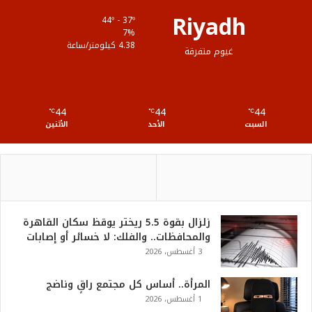
Riyadh
44º - 37º
7%
4.38 كيلومتر/ساعة
غيوم متفرقة
44
44
44
℃
℃
℃
السبت
الأحد
الأثنين
زلزال بقوة 5.5 ريختر يوقظ سكان القاهرة
والمحافظات.. والفلك: لا خسائر أو إصابات
3 أغسطس، 2026
المرأة.. أساس كل مجتمع راقٍ وناضج
1 أغسطس، 2026