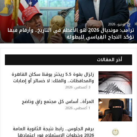
لأعظم
ي
لتاريخ..
أرقام
29 يونيو، 2026
ترامب: مونديال 2026 هو الأعظم في التاريخ.. وأرقام فيفا
يفا
تؤكد النجاح القياسي للبطولة
ؤكد
لنجاح
لقياسي
لبطولة
أخر المقالات
زلزال بقوة 5.5 ريختر يوقظ سكان القاهرة
والمحافظات.. والفلك: لا خسائر أو إصابات
3 أغسطس، 2026
المرأة.. أساس كل مجتمع راقٍ وناضج
1 أغسطس، 2026
برقم الجلوس.. رابط نتيجة الثانوية العامة
2026 وخطوات الاستعلام فور اعتمادها