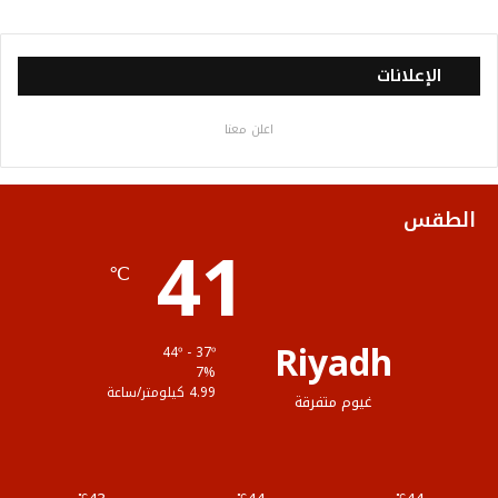
ي
و
و
ن
ل
س
ي
ت
س
خ
الإعلانات
ب
ت
ي
ت
ص
اعلن معنا
و
ر
و
ق
ا
ك
ب
ر
ل
الطقس
41
ا
م
℃
م
و
ق
Riyadh
44º - 37º
ع
7%
4.99 كيلومتر/ساعة
غيوم متفرقة
R
S
℃
℃
℃