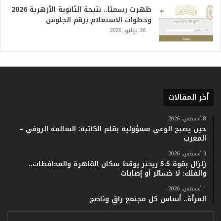
خ
ظهرت رسميًا.. نتيجة الثانوية الأزهرية 2026
.
وخطوات الاستعلام برقم الجلوس
.
26 يوليو، 2026
و
أ
ر
ق
ا
م
أخر المقالات
ف
ي
ف
8 أغسطس، 2026
حين يصبح الوعي مسؤولية بقلم الكاتبة: السالمة الروفي –
ا
المغرب
ت
ؤ
3 أغسطس، 2026
ك
زلزال بقوة 5.5 ريختر يوقظ سكان القاهرة والمحافظات..
د
والفلك: لا خسائر أو إصابات
ا
1 أغسطس، 2026
ل
المرأة.. أساس كل مجتمع راقٍ وناضج
ن
ج