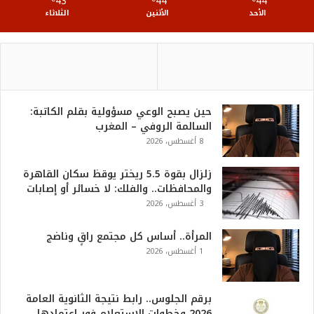
43
44
44
S
الأحد
الأثنين
الثلاثاء
حين يصبح الوعي مسؤولية بقلم الكاتبة:
السالمة الروفي – المغرب
8 أغسطس، 2026
زلزال بقوة 5.5 ريختر يوقظ سكان القاهرة
والمحافظات.. والفلك: لا خسائر أو إصابات
3 أغسطس، 2026
المرأة.. أساس كل مجتمع راقٍ وناضج
1 أغسطس، 2026
برقم الجلوس.. رابط نتيجة الثانوية العامة
2026 وخطوات الاستعلام فور اعتمادها