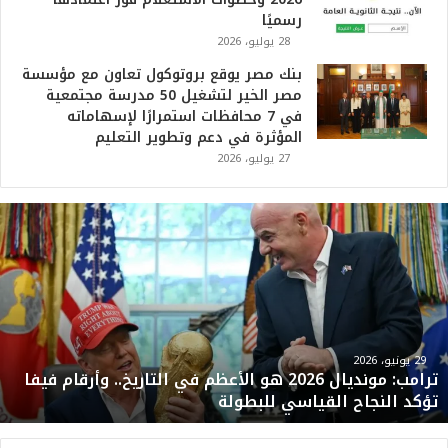
رسميًا
28 يوليو، 2026
بنك مصر يوقع بروتوكول تعاون مع مؤسسة
مصر الخير لتشغيل 50 مدرسة مجتمعية
في 7 محافظات استمرارًا لإسهاماته
المؤثرة في دعم وتطوير التعليم
27 يوليو، 2026
ت
ر
ا
م
ب
:
م
و
29 يونيو، 2026
ترامب: مونديال 2026 هو الأعظم في التاريخ.. وأرقام فيفا
ن
تؤكد النجاح القياسي للبطولة
د
ي
ا