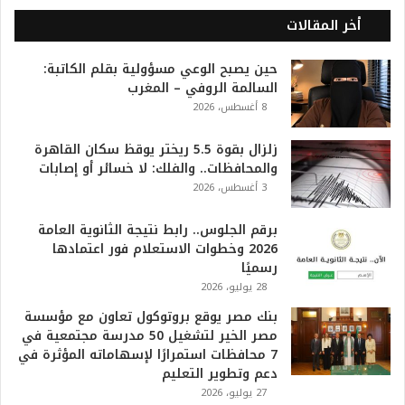
ل
أخر المقالات
2
0
حين يصبح الوعي مسؤولية بقلم الكاتبة:
2
السالمة الروفي – المغرب
6
8 أغسطس، 2026
ه
و
ا
زلزال بقوة 5.5 ريختر يوقظ سكان القاهرة
ل
والمحافظات.. والفلك: لا خسائر أو إصابات
أ
3 أغسطس، 2026
ع
ظ
برقم الجلوس.. رابط نتيجة الثانوية العامة
م
2026 وخطوات الاستعلام فور اعتمادها
ف
رسميًا
ي
28 يوليو، 2026
ا
بنك مصر يوقع بروتوكول تعاون مع مؤسسة
ل
مصر الخير لتشغيل 50 مدرسة مجتمعية في
ت
7 محافظات استمرارًا لإسهاماته المؤثرة في
ا
دعم وتطوير التعليم
ر
27 يوليو، 2026
ي