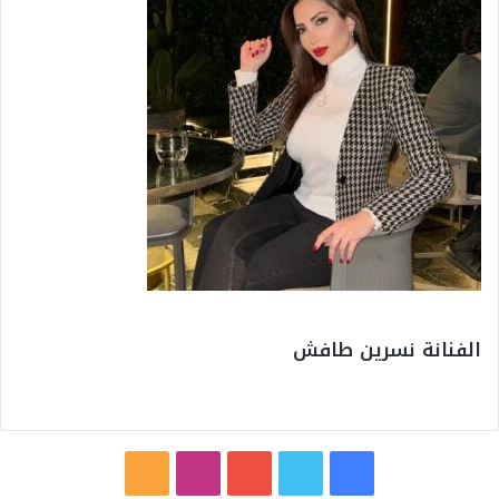
الفنانة نسرين طافش
ف
ت
ي
ا
م