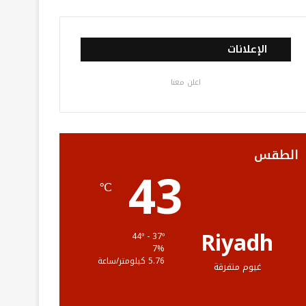
ي
و
و
ن
ل
س
ي
ت
س
خ
الإعلانات
ب
ت
ي
ت
ص
اعلن معنا
و
ر
و
ق
ا
ك
ب
ر
ل
ا
م
الطقس
43
م
و
℃
ق
ع
Riyadh
44º - 37º
7%
R
5.76 كيلومتر/ساعة
غيوم متفرقة
S