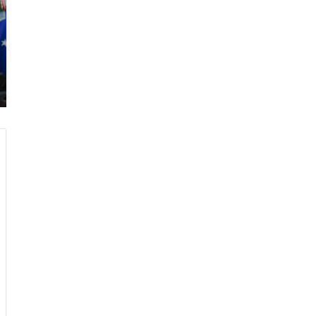
م
ب
:
م
و
ن
د
ي
ا
ل
2
0
2
6
ه
و
ا
ل
أ
ع
ظ
م