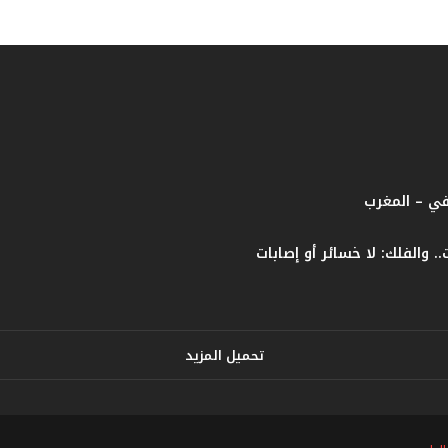
ت
ؤ
ك
د
ا
ل
ن
ج
ا
في – المغرب
ح
ا
ل
ق
ي
ا
س
ي
تحميل المزيد
ل
ل
ب
ط