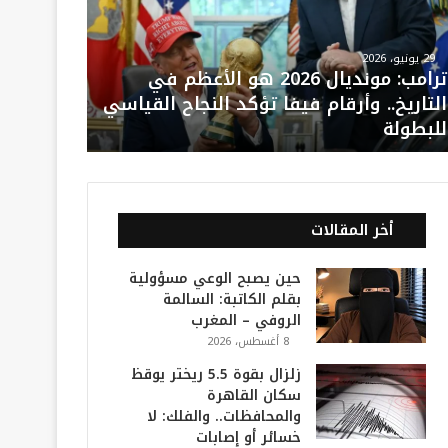
29 يونيو، 2026
ترامب: مونديال 2026 هو الأعظم في
التاريخ.. وأرقام فيفا تؤكد النجاح القياسي
للبطولة
أخر المقالات
حين يصبح الوعي مسؤولية
بقلم الكاتبة: السالمة
الروفي – المغرب
8 أغسطس، 2026
زلزال بقوة 5.5 ريختر يوقظ
سكان القاهرة
والمحافظات.. والفلك: لا
خسائر أو إصابات