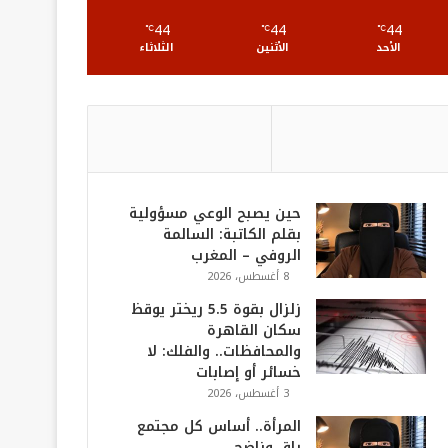
S
44
44
44
℃
℃
℃
الأحد
الأثنين
الثلاثاء
حين يصبح الوعي مسؤولية
بقلم الكاتبة: السالمة
الروفي – المغرب
8 أغسطس، 2026
زلزال بقوة 5.5 ريختر يوقظ
سكان القاهرة
والمحافظات.. والفلك: لا
خسائر أو إصابات
3 أغسطس، 2026
المرأة.. أساس كل مجتمع
راقٍ وناضج