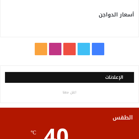
أسعار الدواجن
ف
ت
ي
ا
م
ي
و
و
ن
ل
س
ي
ت
س
خ
الإعلانات
ب
ت
ي
ت
ص
اعلن معنا
و
ر
و
ق
ا
ك
ب
ر
ل
الطقس
40
ا
م
℃
م
و