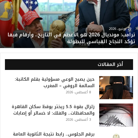
م
ب
:
م
و
29 يونيو، 2026
ترامب: مونديال 2026 هو الأعظم في التاريخ.. وأرقام فيفا
ن
تؤكد النجاح القياسي للبطولة
د
ي
ا
ل
أخر المقالات
2
0
حين يصبح الوعي مسؤولية بقلم الكاتبة:
2
السالمة الروفي – المغرب
6
8 أغسطس، 2026
ه
و
ا
زلزال بقوة 5.5 ريختر يوقظ سكان القاهرة
ل
والمحافظات.. والفلك: لا خسائر أو إصابات
أ
3 أغسطس، 2026
ع
ظ
برقم الجلوس.. رابط نتيجة الثانوية العامة