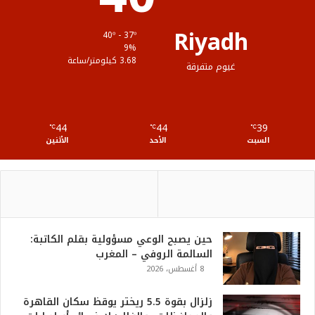
ق
Riyadh
40º - 37º
ع
9%
3.68 كيلومتر/ساعة
غيوم متفرقة
R
S
44
44
39
℃
S
℃
℃
السبت
الأحد
الأثنين
حين يصبح الوعي مسؤولية بقلم الكاتبة:
السالمة الروفي – المغرب
8 أغسطس، 2026
زلزال بقوة 5.5 ريختر يوقظ سكان القاهرة