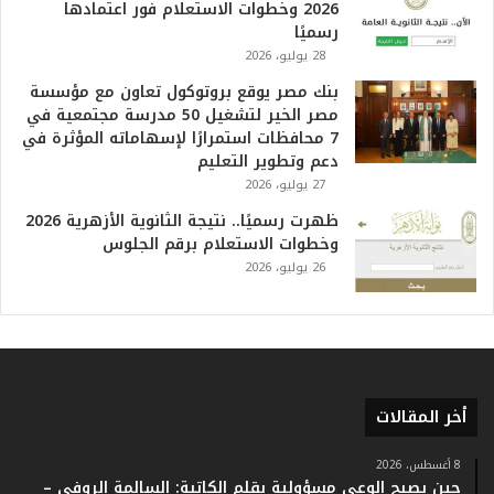
م
2026 وخطوات الاستعلام فور اعتمادها
ف
رسميًا
ي
28 يوليو، 2026
ا
بنك مصر يوقع بروتوكول تعاون مع مؤسسة
ل
مصر الخير لتشغيل 50 مدرسة مجتمعية في
ت
7 محافظات استمرارًا لإسهاماته المؤثرة في
ا
دعم وتطوير التعليم
ر
27 يوليو، 2026
ي
خ
ظهرت رسميًا.. نتيجة الثانوية الأزهرية 2026
.
وخطوات الاستعلام برقم الجلوس
.
26 يوليو، 2026
و
أ
ر
ق
ا
م
أخر المقالات
ف
ي
ف
8 أغسطس، 2026
حين يصبح الوعي مسؤولية بقلم الكاتبة: السالمة الروفي –
ا