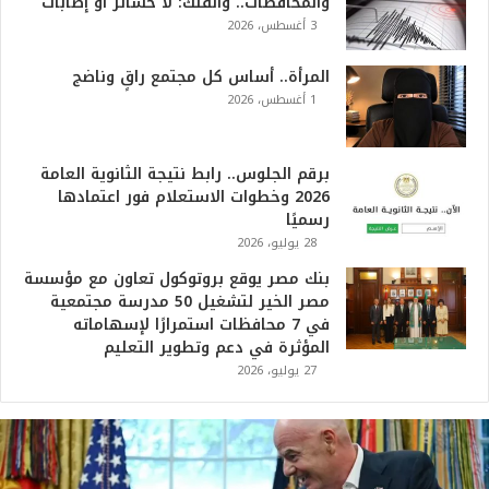
والمحافظات.. والفلك: لا خسائر أو إصابات
3 أغسطس، 2026
المرأة.. أساس كل مجتمع راقٍ وناضج
1 أغسطس، 2026
برقم الجلوس.. رابط نتيجة الثانوية العامة
2026 وخطوات الاستعلام فور اعتمادها
رسميًا
28 يوليو، 2026
بنك مصر يوقع بروتوكول تعاون مع مؤسسة
مصر الخير لتشغيل 50 مدرسة مجتمعية
في 7 محافظات استمرارًا لإسهاماته
المؤثرة في دعم وتطوير التعليم
27 يوليو، 2026
ت
ر
ا