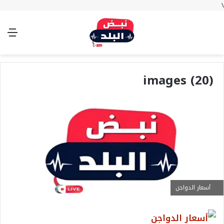
\
بحث
تسجيل
الوضع
الق
عن
الدخول
المظلم
images (20)
أسعار الدواجن