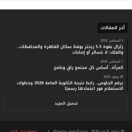
أ
ر
ق
ا
أخر المقالات
م
ف
ي
3 أغسطس، 2026
زلزال بقوة 5.5 ريختر يوقظ سكان القاهرة والمحافظات..
ف
والفلك: لا خسائر أو إصابات
ا
ت
1 أغسطس، 2026
ؤ
المرأة.. أساس كل مجتمع راقٍ وناضج
ك
28 يوليو، 2026
د
برقم الجلوس.. رابط نتيجة الثانوية العامة 2026 وخطوات
ا
الاستعلام فور اعتمادها رسميًا
ل
ن
ج
تحميل المزيد
ا
ح
ا
ل
© حقوق النشر 2026، جميع الحقوق محفوظة |
لموقع نبض البلد