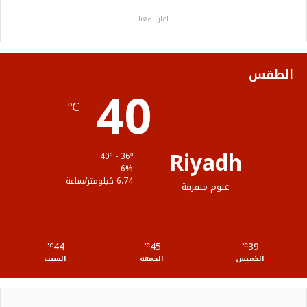
ب
ت
ي
ت
ص
اعلن معنا
و
ر
و
ق
ا
ك
ب
ر
ل
الطقس
40
ا
م
℃
م
و
ق
Riyadh
40º - 36º
ع
6%
6.74 كيلومتر/ساعة
غيوم متفرقة
R
S
44
45
39
℃
S
℃
℃
الخميس
الجمعة
السبت