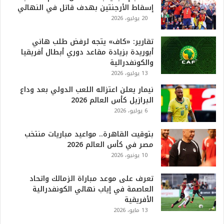
إسقاط الأرجنتين بهدف قاتل في النهائي
6
20 يوليو، 2026
ه
و
ا
تقارير: «كاف» يتجه لرفض طلب هاني
ل
أبوريدة بزيادة مقاعد دوري أبطال أفريقيا
أ
والكونفدرالية
ع
13 يوليو، 2026
ظ
نيمار يعلن اعتزاله اللعب الدولي بعد وداع
م
البرازيل كأس العالم 2026
ف
6 يوليو، 2026
ي
ا
بتوقيت القاهرة.. مواعيد مباريات منتخب
ل
مصر في كأس العالم 2026
ت
10 يونيو، 2026
ا
ر
ي
تعرف على موعد مباراة الزمالك واتحاد
خ
العاصمة في إياب نهائي الكونفدرالية
.
الأفريقية
.
13 مايو، 2026
و