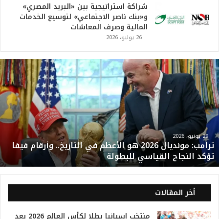
شراكة استراتيجية بين «البريد المصري»
و«بنك ناصر الاجتماعي» لتوسيع الخدمات
المالية وصرف المعاشات
26 يوليو، 2026
ت
ر
ا
م
ب
:
م
و
29 يونيو، 2026
ترامب: مونديال 2026 هو الأعظم في التاريخ.. وأرقام فيفا
ن
تؤكد النجاح القياسي للبطولة
د
ي
ا
ل
أخر المقالات
2
0
منتخب إسبانيا بطلا لكأس العالم 2026 بعد
2