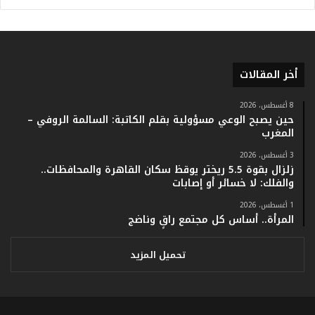
أ
ر
ق
ا
م
أخر المقالات
ف
ي
ف
8 أغسطس، 2026
حين يصبح الوعي مسؤولية بقلم الكاتبة: السالمة الروفي –
ا
المغرب
ت
ؤ
3 أغسطس، 2026
ك
زلزال بقوة 5.5 ريختر يوقظ سكان القاهرة والمحافظات..
د
والفلك: لا خسائر أو إصابات
ا
1 أغسطس، 2026
ل
المرأة.. أساس كل مجتمع راقٍ وناضج
ن
ج
ا
تحميل المزيد
ح
ا
ل
ق