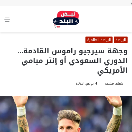
\
بحث
تسجيل
الوضع
الق
عن
الدخول
المظلم
الرياضة
الرياضة العالمية
وجهة سيرجيو راموس القادمة…
الدوري السعودي أو إنتر ميامي
الأمريكي
شهد مدحت
4 يوليو، 2023