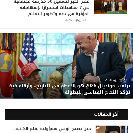
مصر الخير لتشغيل 50 مدرسة مجتمعية
في 7 محافظات استمرارًا لإسهاماته
المؤثرة في دعم وتطوير التعليم
27 يوليو، 2026
ت
ر
ا
م
ب
:
م
و
29 يونيو، 2026
ترامب: مونديال 2026 هو الأعظم في التاريخ.. وأرقام فيفا
ن
تؤكد النجاح القياسي للبطولة
د
ي
ا
ل
أخر المقالات
2
0
حين يصبح الوعي مسؤولية بقلم الكاتبة:
2