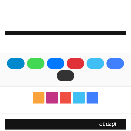
ف
ت
ي
ا
م
ي
و
و
ن
ل
س
ي
ت
س
خ
الإعلانات