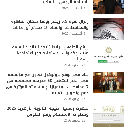
السالمة الروفي – المغرب
6
8 أغسطس، 2026
ه
و
ا
زلزال بقوة 5.5 ريختر يوقظ سكان القاهرة
ل
والمحافظات.. والفلك: لا خسائر أو إصابات
أ
3 أغسطس، 2026
ع
ظ
برقم الجلوس.. رابط نتيجة الثانوية العامة
م
2026 وخطوات الاستعلام فور اعتمادها
ف
رسميًا
ي
28 يوليو، 2026
ا
بنك مصر يوقع بروتوكول تعاون مع مؤسسة
ل
مصر الخير لتشغيل 50 مدرسة مجتمعية في
ت
7 محافظات استمرارًا لإسهاماته المؤثرة في
ا
دعم وتطوير التعليم
ر
27 يوليو، 2026
ي
خ
ظهرت رسميًا.. نتيجة الثانوية الأزهرية 2026
.
وخطوات الاستعلام برقم الجلوس
.
26 يوليو، 2026
و