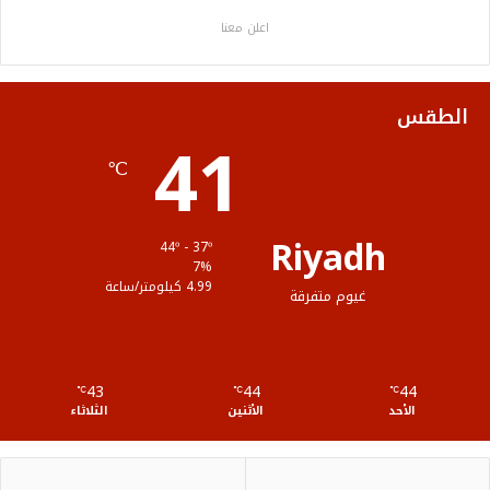
ب
ت
ي
ت
ص
اعلن معنا
و
ر
و
ق
ا
ك
ب
ر
ل
الطقس
41
ا
م
℃
م
و
ق
Riyadh
44º - 37º
ع
7%
4.99 كيلومتر/ساعة
غيوم متفرقة
R
S
43
44
44
℃
S
℃
℃
الأحد
الأثنين
الثلاثاء