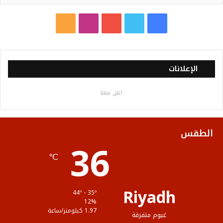
ف
ت
ي
ا
م
ي
و
و
ن
ل
س
ي
ت
س
خ
الإعلانات
ب
ت
ي
ت
ص
اعلن معنا
و
ر
و
ق
ا
ك
ب
ر
ل
الطقس
36
ا
م
℃
م
و
ق
Riyadh
44º - 35º
ع
12%
1.97 كيلومتر/ساعة
غيوم متفرقة
R