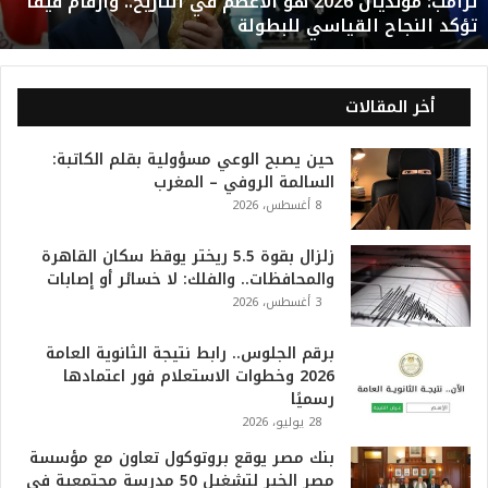
ترامب: مونديال 2026 هو الأعظم في التاريخ.. وأرقام فيفا
ن
تؤكد النجاح القياسي للبطولة
د
ي
ا
ل
أخر المقالات
2
0
حين يصبح الوعي مسؤولية بقلم الكاتبة:
2
السالمة الروفي – المغرب
6
8 أغسطس، 2026
ه
و
ا
زلزال بقوة 5.5 ريختر يوقظ سكان القاهرة
ل
والمحافظات.. والفلك: لا خسائر أو إصابات
أ
3 أغسطس، 2026
ع
ظ
برقم الجلوس.. رابط نتيجة الثانوية العامة
م
2026 وخطوات الاستعلام فور اعتمادها
ف
رسميًا
ي
28 يوليو، 2026
ا
بنك مصر يوقع بروتوكول تعاون مع مؤسسة
ل
مصر الخير لتشغيل 50 مدرسة مجتمعية في
ت