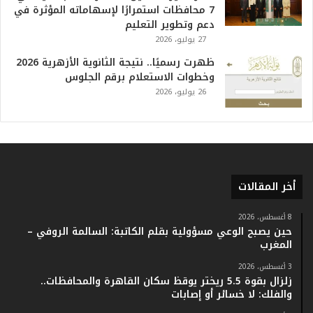
7 محافظات استمرارًا لإسهاماته المؤثرة في
ا
دعم وتطوير التعليم
ر
27 يوليو، 2026
ي
خ
ظهرت رسميًا.. نتيجة الثانوية الأزهرية 2026
.
وخطوات الاستعلام برقم الجلوس
.
26 يوليو، 2026
و
أ
ر
ق
ا
م
أخر المقالات
ف
ي
ف
8 أغسطس، 2026
حين يصبح الوعي مسؤولية بقلم الكاتبة: السالمة الروفي –
ا
المغرب
ت
ؤ
3 أغسطس، 2026
ك
زلزال بقوة 5.5 ريختر يوقظ سكان القاهرة والمحافظات..
د
والفلك: لا خسائر أو إصابات
ا