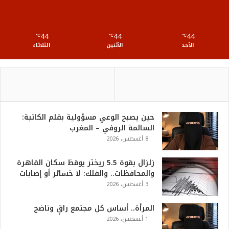
S
44
44
44
℃
S
℃
℃
الأحد
الأثنين
الثلاثاء
حين يصبح الوعي مسؤولية بقلم الكاتبة:
السالمة الروفي – المغرب
8 أغسطس، 2026
زلزال بقوة 5.5 ريختر يوقظ سكان القاهرة
والمحافظات.. والفلك: لا خسائر أو إصابات
3 أغسطس، 2026
المرأة.. أساس كل مجتمع راقٍ وناضج
1 أغسطس، 2026