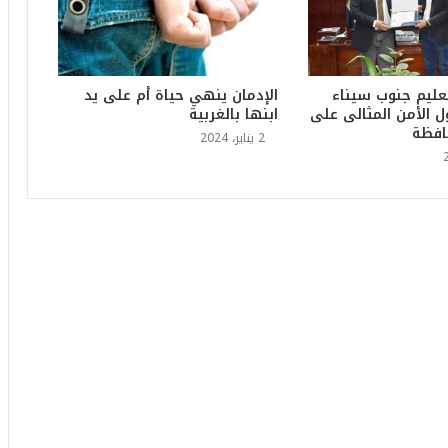
6
ه
و
ا
ل
عليم جنوب سيناء
الإدمان ينهي حياة أم على يد
أ
 الأمن المثالى على
ابنها بالغربية
ع
افظة
2 يناير، 2024
ظ
م
ف
ي
ا
ل
ت
ا
ر
ي
خ
.
.
و
أ