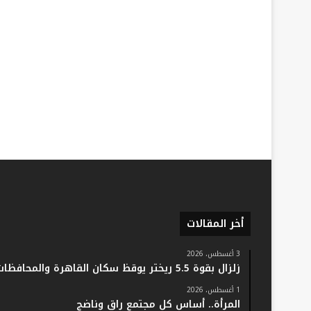
أخر المقالات
3 أغسطس، 2026
زلزال بقوة 5.5 ريختر يوقظ سكان القاهرة والمحافظات.. والفلك: لا خسائر أو إصابات
1 أغسطس، 2026
المرأة.. أساس كل مجتمع راقٍ وناضج