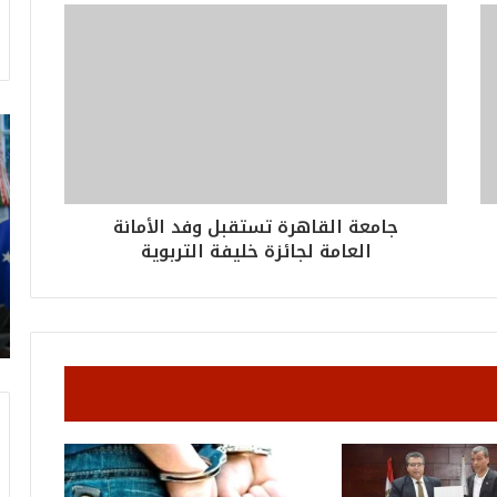
ت
ر
ا
م
ب
جامعة القاهرة تستقبل وفد الأمانة
:
العامة لجائزة خليفة التربوية
م
و
ن
د
ي
ا
ل
2
0
2