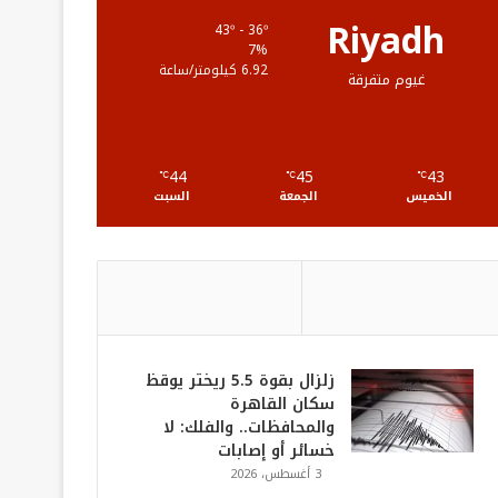
ع
Riyadh
43º - 36º
7%
R
6.92 كيلومتر/ساعة
غيوم متفرقة
S
S
44
45
43
℃
℃
℃
الخميس
الجمعة
السبت
زلزال بقوة 5.5 ريختر يوقظ
سكان القاهرة
والمحافظات.. والفلك: لا
خسائر أو إصابات
3 أغسطس، 2026