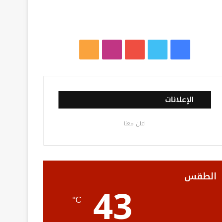
ف
ت
ي
ا
م
ي
و
و
ن
ل
س
ي
ت
س
خ
الإعلانات
ب
ت
ي
ت
ص
اعلن معنا
و
ر
و
ق
ا
ك
ب
ر
ل
ا
م
الطقس
43
م
و
℃
ق