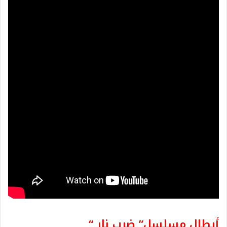
أبطال مسلسل” ضرب نار “