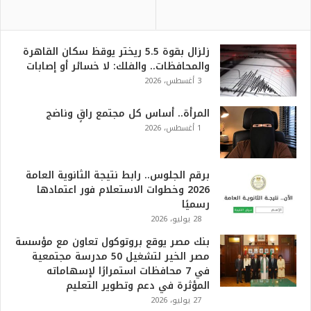
والمحافظات.. والفلك: لا خسائر أو إصابات
3 أغسطس، 2026
المرأة.. أساس كل مجتمع راقٍ وناضج
1 أغسطس، 2026
برقم الجلوس.. رابط نتيجة الثانوية العامة
2026 وخطوات الاستعلام فور اعتمادها
رسميًا
28 يوليو، 2026
بنك مصر يوقع بروتوكول تعاون مع مؤسسة
مصر الخير لتشغيل 50 مدرسة مجتمعية
في 7 محافظات استمرارًا لإسهاماته
المؤثرة في دعم وتطوير التعليم
27 يوليو، 2026
شراكة استراتيجية بين «البريد المصري»
و«بنك ناصر الاجتماعي» لتوسيع الخدمات
المالية وصرف المعاشات
26 يوليو، 2026