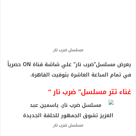
مسلسل ضرب نار
يعرض مسلسل”ضرب نار” علي شاشة قناة ON حصرياً
في تمام الساعة العاشرة بتوقيت القاهرة.
غناء تتر مسلسل” ضرب نار “
مسلسل ضرب نار
ويجمع غناء تتر مسلسل” ضرب نار” بطولة الثنائي
ياسمين عبد العزيز وأحمد العوضي
المطربة حنان
ماضي
و
المطرب محمد الحلو
للمرة الثانية بعد حوالي