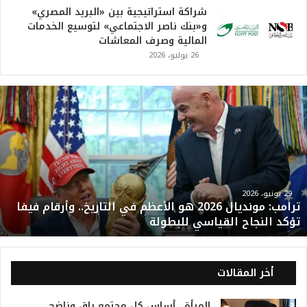
ت
ر
ا
م
ب
:
م
و
29 يونيو، 2026
ترامب: مونديال 2026 هو الأعظم في التاريخ.. وأرقام فيفا
ن
تؤكد النجاح القياسي للبطولة
د
ي
ا
ل
أخر المقالات
2
0
المرأة.. أساس كل مجتمع راقٍ وناضج
2
1 أغسطس، 2026
6
ه
و
ا
أسعار السيارات الجديدة في السعودية