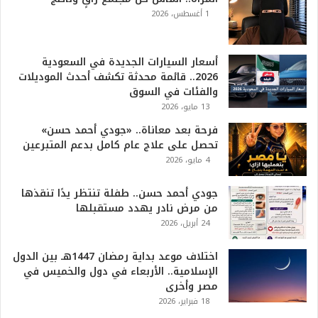
ل
2026.. قائمة محدثة تكشف أحدث الموديلات
أ
والفئات في السوق
ع
13 مايو، 2026
ظ
فرحة بعد معاناة.. «جودي أحمد حسن»
م
تحصل على علاج عام كامل بدعم المتبرعين
ف
4 مايو، 2026
ي
ا
جودي أحمد حسن.. طفلة تنتظر يدًا تنقذها
ل
من مرض نادر يهدد مستقبلها
ت
24 أبريل، 2026
ا
ر
ي
اختلاف موعد بداية رمضان 1447هـ بين الدول
خ
الإسلامية.. الأربعاء في دول والخميس في
.
مصر وأخرى
.
18 فبراير، 2026
و
أ
ر
ق
ا