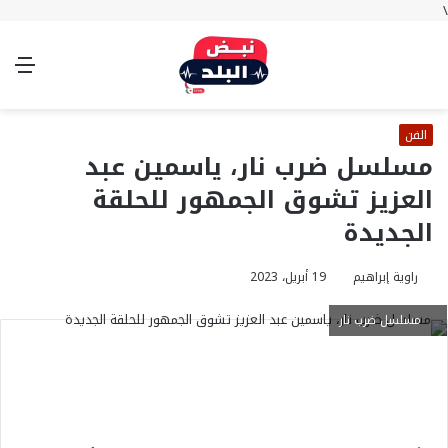
\
بحث
تسجيل
الوضع
الق
عن
الدخول
المظلم
الفن
مسلسل ضرب نار، ياسمين عبد
العزيز تشوق الجمهور للحلقة
الجديدة
راوية إبراهيم
19 أبريل، 2023
مسلسل ضرب نار