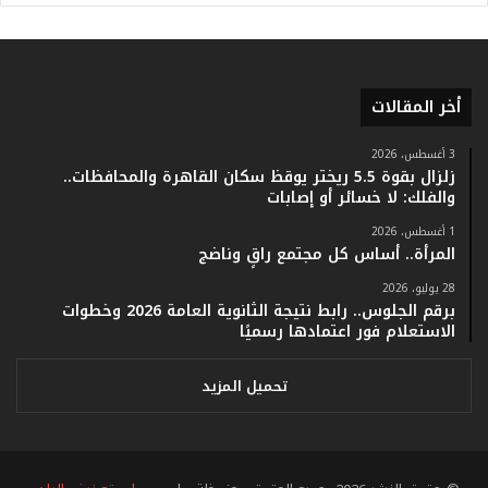
أخر المقالات
م
ف
ي
3 أغسطس، 2026
زلزال بقوة 5.5 ريختر يوقظ سكان القاهرة والمحافظات..
ف
والفلك: لا خسائر أو إصابات
ا
ت
1 أغسطس، 2026
ؤ
المرأة.. أساس كل مجتمع راقٍ وناضج
ك
28 يوليو، 2026
د
برقم الجلوس.. رابط نتيجة الثانوية العامة 2026 وخطوات
ا
الاستعلام فور اعتمادها رسميًا
ل
ن
ج
تحميل المزيد
ا
ح
ا
ل
© حقوق النشر 2026، جميع الحقوق محفوظة |
لموقع نبض البلد
ق
ي
موقع نبض البلد
سياسة الخصوصية
الشروط والأحكام
من نحن
ا
س
فيسبوك
تويتر
يوتيوب
انستقرام
ملخص