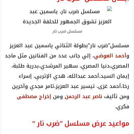
مسلسل ضرب نار
مسلسل”ضرب نار”بطولة الثنائي ياسمين عبد العزيز
و
أحمد العوضي
، إلي جانب عدد من الفنانين مثل ماجد
المصري،دنيا المصري، سهير المرشدي،بدرية طلبة،
إيمان السيد،أحمد عبدالله، هدي الإتربي، إسراء
رخا،أحمد غزى، تيسير عبد العزيز،تامر مجدي وآخرين
ومن تأليف
ناصر عبد الرحمن
ومن
إخراج مصطفى
فكري.
مواعيد عرض مسلسل “ضرب نار “