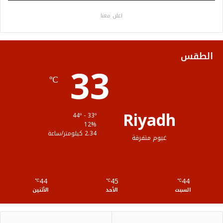
ك
ب
ر
ل
الطقس
33
ا
م
℃
م
و
ق
Riyadh
44º - 33º
ع
12%
2.34 كيلومتر/ساعة
غيوم متفرقة
R
S
44
45
44
℃
S
℃
℃
السبت
الأحد
الأثنين
زلزال بقوة 5.5 ريختر يوقظ سكان القاهرة