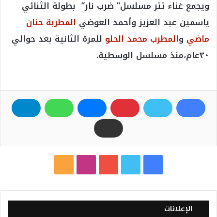
٣٠عام،منذ مسلسل الوسطية.
ف
ت
ي
ا
م
ي
و
و
ن
ل
س
ي
ت
س
خ
الإعلانات
ب
ت
ي
ت
ص
اعلن معنا
و
ر
و
ق
ا