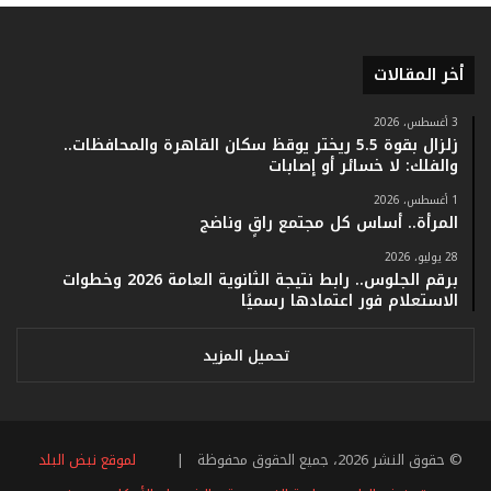
ر
ق
ا
أخر المقالات
م
ف
ي
3 أغسطس، 2026
زلزال بقوة 5.5 ريختر يوقظ سكان القاهرة والمحافظات..
ف
والفلك: لا خسائر أو إصابات
ا
ت
1 أغسطس، 2026
ؤ
المرأة.. أساس كل مجتمع راقٍ وناضج
ك
28 يوليو، 2026
د
برقم الجلوس.. رابط نتيجة الثانوية العامة 2026 وخطوات
ا
الاستعلام فور اعتمادها رسميًا
ل
ن
ج
تحميل المزيد
ا
ح
ا
ل
© حقوق النشر 2026، جميع الحقوق محفوظة |
لموقع نبض البلد
ق