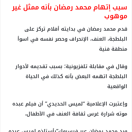
سبب إتهام محمد رمضان بأنه ممثل غير
موهوب
قدم محمد رمضان في بدايته أفلام تركز على
البلطجة، العنف، الإنحراف وحصر نفسه في اسوأ
منطقة فنية
وقال في مقابلة تلفزيونية؛ بسبب تقديمه لأدوار
البلطجة اتهمه البعض بأنه كذلك في الحياة
الواقعية
وإعتبرت الإعلامية “لميس الحديدي” أن فيلم عبده
موته شرارة غرس ثقافة العنف في الأطفال،
ورد محمد رمضان عبر فيسبوك”يأستاذه لميس عبده