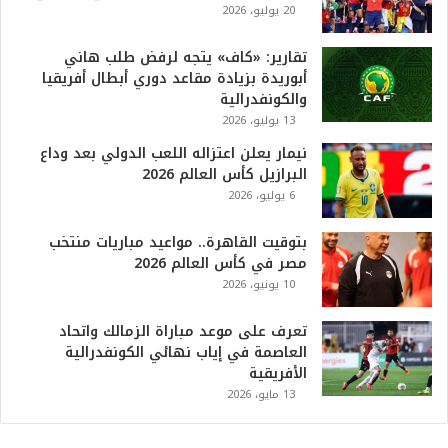
20 يوليو، 2026
ه
و
ا
تقارير: «كاف» يتجه لرفض طلب هاني
ل
أبوريدة بزيادة مقاعد دوري أبطال أفريقيا
أ
والكونفدرالية
ع
13 يوليو، 2026
ظ
نيمار يعلن اعتزاله اللعب الدولي بعد وداع
م
البرازيل كأس العالم 2026
ف
6 يوليو، 2026
ي
ا
بتوقيت القاهرة.. مواعيد مباريات منتخب
ل
مصر في كأس العالم 2026
ت
10 يونيو، 2026
ا
ر
ي
تعرف على موعد مباراة الزمالك واتحاد
خ
العاصمة في إياب نهائي الكونفدرالية
.
الأفريقية
.
13 مايو، 2026
و
أ