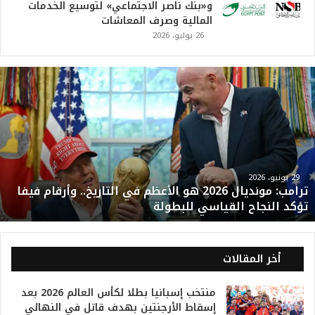
و«بنك ناصر الاجتماعي» لتوسيع الخدمات
المالية وصرف المعاشات
26 يوليو، 2026
ت
ر
ا
م
ب
:
م
و
29 يونيو، 2026
ترامب: مونديال 2026 هو الأعظم في التاريخ.. وأرقام فيفا
ن
تؤكد النجاح القياسي للبطولة
د
ي
ا
ل
أخر المقالات
2
0
منتخب إسبانيا بطلا لكأس العالم 2026 بعد
2
إسقاط الأرجنتين بهدف قاتل في النهائي
6