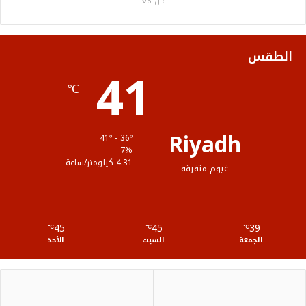
اعلن معنا
و
ر
و
ق
ا
ك
ب
ر
ل
الطقس
41
ا
م
℃
م
و
ق
Riyadh
41º - 36º
ع
7%
4.31 كيلومتر/ساعة
غيوم متفرقة
R
S
45
45
39
℃
S
℃
℃
الجمعة
السبت
الأحد