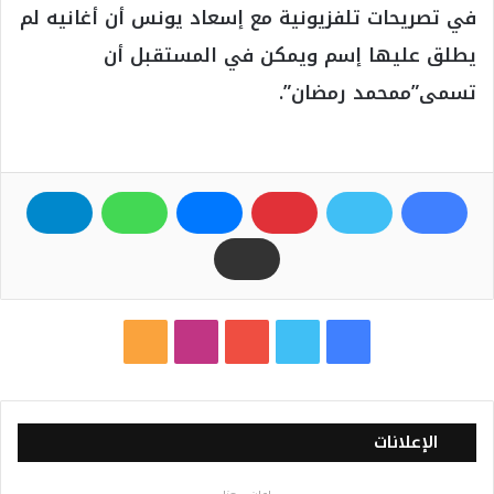
في تصريحات تلفزيونية مع إسعاد يونس أن أغانيه لم
يطلق عليها إسم ويمكن في المستقبل أن
تسمى”ممحمد رمضان”.
ف
ت
ي
ا
م
ي
و
و
ن
ل
س
ي
ت
س
خ
الإعلانات
ب
ت
ي
ت
ص