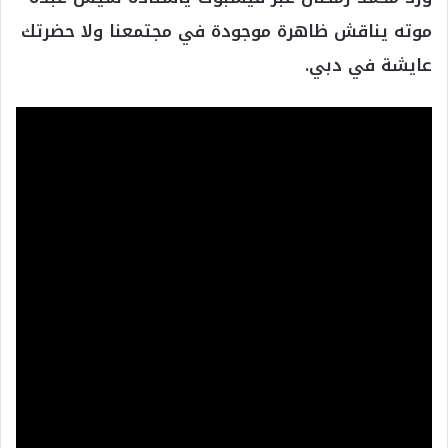
موته يناقش ظاهرة موجودة في مجتمعنا ولا حضرتك
عايشة في دبي.