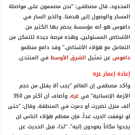
المحدود، قال مصطفى: “نحن مصممون على مواصلة
المسار والوصول إلى هدفنا، والخبر السار في
دافوس هو أنه مؤسسة يحضر بها الكثير من
الأشخاص المسئولين، وهذه فرصة جيدة للتمكن من
التعامل مع هؤلاء الأشخاص.” وقد دافع منظمو
دافوس
عن تمثيل
الشرق الأوسط
في المنتدى.
إعادة إعمار غزة
وأكد مصطفى إن العالم “يجب ألا يقلل من حجم
الأزمة الإنسانية” في
غزة
، وأضاف أن أكثر من 350
ألف منزل تضررت أو دمرت في المنطقة، وقال: “حتى
لو توقفت الحرب غداً، فإن معظم هؤلاء الناس لن
يجدوا مكاناً يعودون إليه”. “لذا، قبل الحديث عن