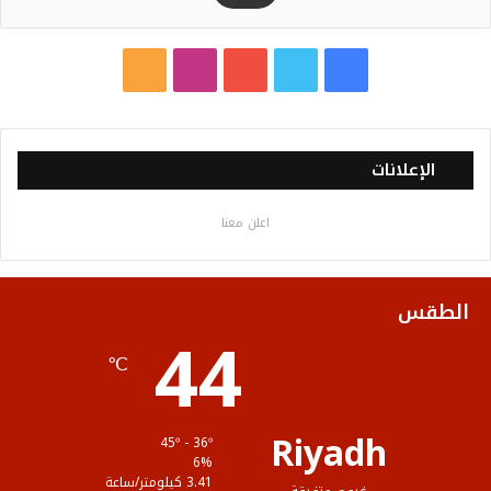
ف
ت
ي
ا
م
ي
و
و
ن
ل
س
ي
ت
س
خ
الإعلانات
ب
ت
ي
ت
ص
اعلن معنا
و
ر
و
ق
ا
ك
ب
ر
ل
الطقس
44
ا
م
℃
م
و
ق
Riyadh
45º - 36º
ع
6%
3.41 كيلومتر/ساعة