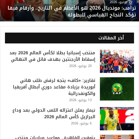
و
29 يونيو، 2026
ترامب: مونديال 2026 هو الأعظم في التاريخ.. وأرقام فيفا
ن
تؤكد النجاح القياسي للبطولة
د
ي
ا
ل
أخر المقالات
2
0
منتخب إسبانيا بطلا لكأس العالم 2026 بعد
2
إسقاط الأرجنتين بهدف قاتل في النهائي
6
20 يوليو، 2026
ه
و
ا
تقارير: «كاف» يتجه لرفض طلب هاني
ل
أبوريدة بزيادة مقاعد دوري أبطال أفريقيا
أ
والكونفدرالية
ع
13 يوليو، 2026
ظ
نيمار يعلن اعتزاله اللعب الدولي بعد وداع
م
البرازيل كأس العالم 2026
ف
6 يوليو، 2026
ي
ا
بتوقيت القاهرة.. مواعيد مباريات منتخب
ل