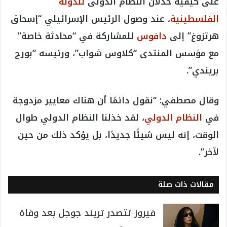
على كيفية خذلان النظام الدولى
للدولة
الفلسطينية
، عند وصول الرئيس الإسرائيلي “إسحاق
هرتزوغ” إلى
دافوس
للمشاركة في “محادثة خاصة”
مع مؤسس المنتدى “كلاوس شواب”، ورئيسه “بورج
بريندي”.
وقال مصطفي: “نقول دائمًا أن هناك معايير مزدوجة
في
النظام الدولي
، لقد خذلنا النظام الدولي طوال
الوقت، إنه ليس شيئًا جديدًا، بل يؤكد ذلك من حين
لآخر”.
مقالات ذات صلة
فيروز تتصدر تريند جوجل بعد وفاة