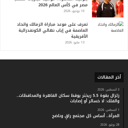
مصر في كأس العالم 2026
ت
10 يونيو، 2026
ا
ر
ي
تعرف على موعد مباراة الزمالك واتحاد
خ
العاصمة في إياب نهائي الكونفدرالية
.
الأفريقية
.
13 مايو، 2026
و
أ
ر
ق
ا
أخر المقالات
م
ف
ي
3 أغسطس، 2026
زلزال بقوة 5.5 ريختر يوقظ سكان القاهرة والمحافظات..
ف
والفلك: لا خسائر أو إصابات
ا
ت
1 أغسطس، 2026
ؤ
المرأة.. أساس كل مجتمع راقٍ وناضج
ك
28 يوليو، 2026
د