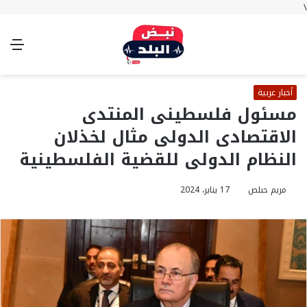
\
بحث
تسجيل
الوضع
الق
عن
الدخول
المظلم
أخبار عربية
مسئول فلسطينى المنتدى
الاقتصادى الدولى مثال لخذلان
النظام الدولى للقضية الفلسطينية
مريم حبلص
17 يناير، 2024