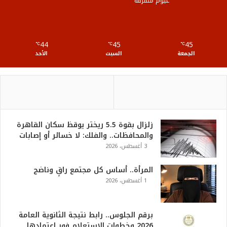
غيوم متفرقة
R
S
44
45
45
℃
S
℃
℃
الجمعة
السبت
الأحد
زلزال بقوة 5.5 ريختر يوقظ سكان القاهرة
والمحافظات.. والفلك: لا خسائر أو إصابات
3 أغسطس، 2026
المرأة.. أساس كل مجتمع راقٍ وناضج
1 أغسطس، 2026
برقم الجلوس.. رابط نتيجة الثانوية العامة
2026 وخطوات الاستعلام فور اعتمادها