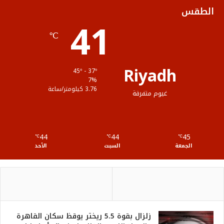
ك
ب
ر
ل
الطقس
41
ا
م
℃
م
و
ق
Riyadh
45º - 37º
ع
7%
3.76 كيلومتر/ساعة
غيوم متفرقة
R
S
44
44
45
℃
S
℃
℃
الجمعة
السبت
الأحد
زلزال بقوة 5.5 ريختر يوقظ سكان القاهرة