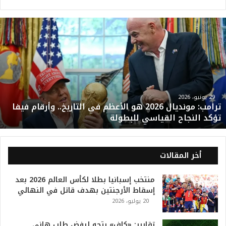
ت
ر
ا
م
ب
:
م
و
29 يونيو، 2026
ترامب: مونديال 2026 هو الأعظم في التاريخ.. وأرقام فيفا
ن
تؤكد النجاح القياسي للبطولة
د
ي
ا
ل
أخر المقالات
2
0
منتخب إسبانيا بطلا لكأس العالم 2026 بعد
2
إسقاط الأرجنتين بهدف قاتل في النهائي
6
20 يوليو، 2026
ه
و
ا
تقارير: «كاف» يتجه لرفض طلب هاني