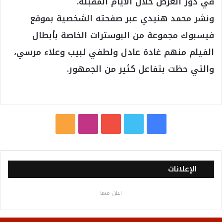
في دور العرض خلال الأيام المقبلة.
ونشر محمد هنيدي عبر صفحته الشخصية بموقع
فيسبوك مجموعة من البوسترات الخاصة بأبطال
الفيلم منهم غادة عادل ولطفي لبيب وعلاء مرسي،
والتي حظت بتفاعل كثير من الجمهور.
ف
ت
ي
ا
م
ي
و
و
ن
ل
س
ي
ت
س
خ
الإعلانات
ب
ت
ي
ت
ص
اعلن معنا
و
ر
و
ق
ا