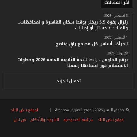
أخر المقالات
م
ف
ي
3 أغسطس، 2026
زلزال بقوة 5.5 ريختر يوقظ سكان القاهرة والمحافظات..
ف
والفلك: لا خسائر أو إصابات
ا
ت
1 أغسطس، 2026
ؤ
المرأة.. أساس كل مجتمع راقٍ وناضج
ك
28 يوليو، 2026
د
برقم الجلوس.. رابط نتيجة الثانوية العامة 2026 وخطوات
ا
الاستعلام فور اعتمادها رسميًا
ل
ن
ج
تحميل المزيد
ا
ح
ا
ل
© حقوق النشر 2026، جميع الحقوق محفوظة |
لموقع نبض البلد
ق
ي
موقع نبض البلد
سياسة الخصوصية
الشروط والأحكام
من نحن
ا
س
فيسبوك
تويتر
يوتيوب
انستقرام
ملخص