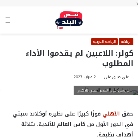
\
بحث
تسجيل
الوضع
الق
عن
الدخول
المظلم
الرياضة
الرياضة العربية
كولر: اللاعبين لم يقدموا الأداء
المطلوب
علي صبري علي
2 فبراير، 2023
مارسيل كولر المدير الفني للأهلي
حقق
الأهلي
فوزًا كبيرًا على نظيره أوكلاند سيتي
في الدور الأول من كأس العالم للأندية، بثلاثة
أهداف نظيفة،