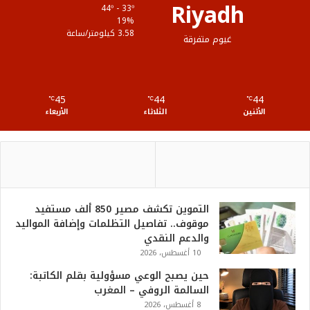
Riyadh
44º - 33º
ع
19%
3.58 كيلومتر/ساعة
غيوم متفرقة
R
S
45
44
44
℃
S
℃
℃
الأثنين
الثلاثاء
الأربعاء
التموين تكشف مصير 850 ألف مستفيد
موقوف.. تفاصيل التظلمات وإضافة المواليد
والدعم النقدي
10 أغسطس، 2026
حين يصبح الوعي مسؤولية بقلم الكاتبة:
السالمة الروفي – المغرب
8 أغسطس، 2026