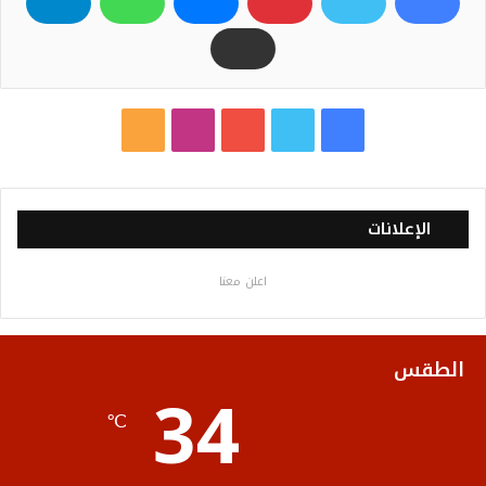
ف
ت
ي
ا
م
ي
و
و
ن
ل
س
ي
ت
س
خ
الإعلانات
ب
ت
ي
ت
ص
اعلن معنا
و
ر
و
ق
ا
ك
ب
ر
ل
الطقس
34
ا
م
℃
م
و
ق