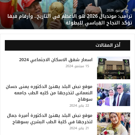
م
و
29 يونيو، 2026
ترامب: مونديال 2026 هو الأعظم في التاريخ.. وأرقام فيفا
ن
تؤكد النجاح القياسي للبطولة
د
ي
ا
ل
أخر المقالات
2
0
اسعار شقق الاسكان الاجتماعي 2024
2
15 سبتمبر، 2024
6
ه
و
ا
موقع نبض البلد يهنئ الدكتوره يمنى حسان
ل
النعمانى لتخرجها من كليه الطب جامعه
أ
سوهاج
ع
22 يناير، 2024
ظ
موقع نبض البلد يهنئ الدكتورة أميرة جمال
م
لتخرجها في كلية الطب البشري بسوهاج
ف
21 يناير، 2024
ي