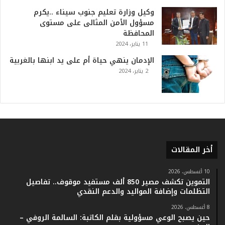
ا
وكيل وزارة تعليم جنوب سيناء ..يكرم
ل
مسؤول الأمن المثالى على مستوى
ت
المحافظة
ا
11 يناير، 2024
ر
ي
الإدمان ينهي حياة أم على يد ابنها بالغربية
خ
2 يناير، 2024
.
.
و
أ
ر
ق
ا
أخر المقالات
م
ف
ي
10 أغسطس، 2026
التموين تكشف مصير 850 ألف مستفيد موقوف.. تفاصيل
ف
التظلمات وإضافة المواليد والدعم النقدي
ا
ت
8 أغسطس، 2026
ؤ
حين يصبح الوعي مسؤولية بقلم الكاتبة: السالمة الروفي –
ك