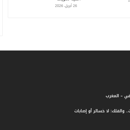
ا
26 أبريل، 2026
م
ف
ي
ف
ا
ت
ؤ
ك
د
ا
ل
ن
ج
ا
في – المغرب
ح
ا
ل
ق
ي
ا