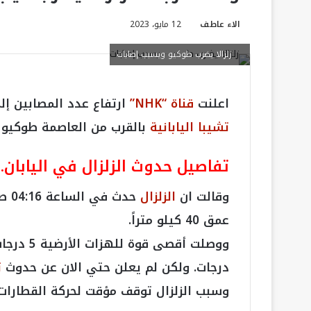
الاء عاطف
12 مايو، 2023
زلزالا يضرب طوكيو ويسبب إصابات
اعلنت
قناة “NHK”
ارتفاع عدد المصابين إلى 8 أشخاص في الزلزال الذي حدث في 
تشيبا اليابانية
بالقرب من العاصمة طوكيو 
تفاصيل حدوث الزلزال في اليابان.
وقالت ان
الزلزال
حدث
عمق 40 كيلو متراً.
درجات. ولكن لم يعلن حتي الان عن حدوث
ت
وسبب الزلزال توقف مؤقت لحركة القطارات،