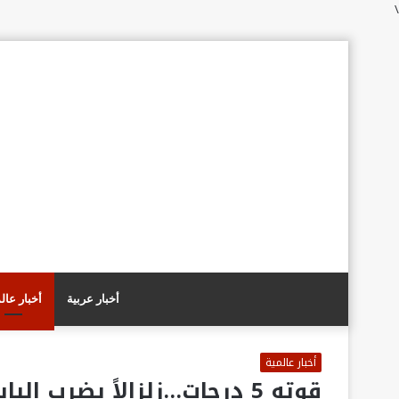
\
أخبار عربية
أخبار عال
أخبار عالمية
قوته 5 درجات…زلزالاً يضرب اليابان ويسبب إصابات