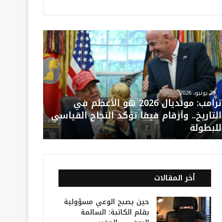
29 يونيو، 2026
ترامب: مونديال 2026 هو الأعظم في
التاريخ.. وأرقام فيفا تؤكد النجاح القياسي
للبطولة
أخر المقالات
حين يصبح الوعي مسؤولية
بقلم الكاتبة: السالمة