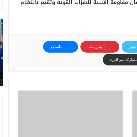
ان مقاومة الأبنية للهزات القوية وتقيم بانتظام
ت
ر
ا
م
ب
تويتر
بينتيريست
ماسنجر
:
م
شاركة عبر البريد
و
ن
د
ي
ا
ل
2
0
2
6
ه