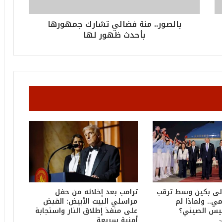
و
ا
ل
بالصور.. منة فضالي تشارك جمهورها
أ
بأحدث ظهور لها
ع
ظ
م
ف
ي
ا
ل
ت
ا
ر
ي
خ
.
.
و
لى بكين وسط ترقب
ترامب بعد إخلائه من حفل
أ
ي.. ولماذا لم
مراسلي البيت الأبيض: القبض
ر
ئيس الصيني؟
على منفذ إطلاق النار واستجابة
ق
أمنية سريعة