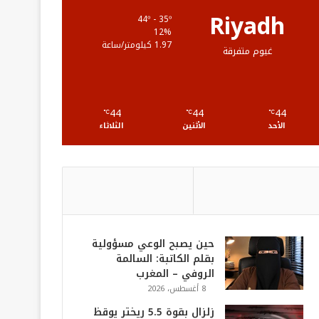
ع
Riyadh
44º - 35º
12%
R
1.97 كيلومتر/ساعة
غيوم متفرقة
S
S
44
44
44
℃
℃
℃
الأحد
الأثنين
الثلاثاء
حين يصبح الوعي مسؤولية
بقلم الكاتبة: السالمة
الروفي – المغرب
8 أغسطس، 2026
زلزال بقوة 5.5 ريختر يوقظ