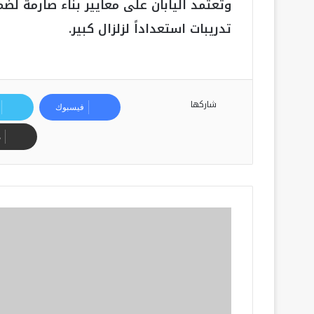
وتعتمد اليابان على معايير بناء صارمة لضم
تدريبات استعداداً لزلزال كبير.
شاركها
فيسبوك
م