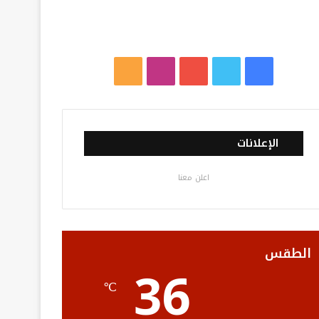
ف
ت
ي
ا
م
ي
و
و
ن
ل
س
ي
ت
س
خ
الإعلانات
ب
ت
ي
ت
ص
اعلن معنا
و
ر
و
ق
ا
ك
ب
ر
ل
ا
م
الطقس
36
م
و
℃
ق