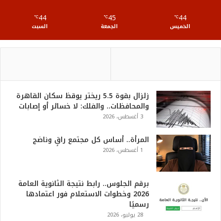
S
44
45
44
℃
S
℃
℃
الخميس
الجمعة
السبت
زلزال بقوة 5.5 ريختر يوقظ سكان القاهرة
والمحافظات.. والفلك: لا خسائر أو إصابات
3 أغسطس، 2026
المرأة.. أساس كل مجتمع راقٍ وناضج
1 أغسطس، 2026
برقم الجلوس.. رابط نتيجة الثانوية العامة
2026 وخطوات الاستعلام فور اعتمادها
رسميًا
28 يوليو، 2026