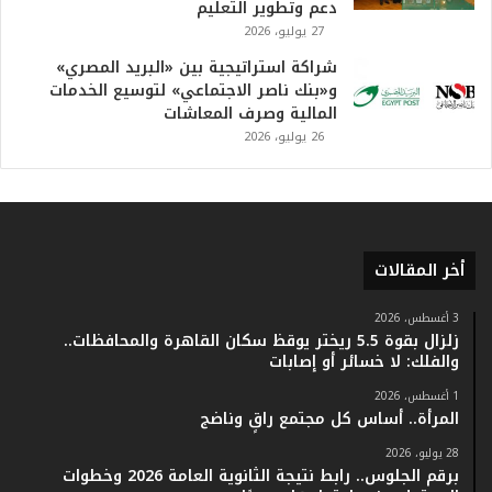
دعم وتطوير التعليم
ر
27 يوليو، 2026
ي
خ
شراكة استراتيجية بين «البريد المصري»
.
و«بنك ناصر الاجتماعي» لتوسيع الخدمات
.
المالية وصرف المعاشات
و
26 يوليو، 2026
أ
ر
ق
ا
م
ف
أخر المقالات
ي
ف
3 أغسطس، 2026
ا
زلزال بقوة 5.5 ريختر يوقظ سكان القاهرة والمحافظات..
ت
والفلك: لا خسائر أو إصابات
ؤ
1 أغسطس، 2026
ك
المرأة.. أساس كل مجتمع راقٍ وناضج
د
ا
28 يوليو، 2026
ل
برقم الجلوس.. رابط نتيجة الثانوية العامة 2026 وخطوات