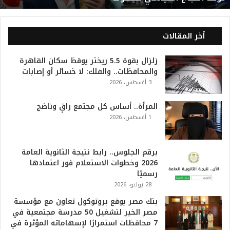
ي
ا
ل
أخر المقالات
2
0
زلزال بقوة 5.5 ريختر يوقظ سكان القاهرة
2
والمحافظات.. والفلك: لا خسائر أو إصابات
6
3 أغسطس، 2026
ه
و
ا
المرأة.. أساس كل مجتمع راقٍ وناضج
ل
1 أغسطس، 2026
أ
ع
ظ
برقم الجلوس.. رابط نتيجة الثانوية العامة
م
2026 وخطوات الاستعلام فور اعتمادها
ف
رسميًا
ي
28 يوليو، 2026
ا
بنك مصر يوقع بروتوكول تعاون مع مؤسسة
ل
مصر الخير لتشغيل 50 مدرسة مجتمعية في
ت
7 محافظات استمرارًا لإسهاماته المؤثرة في
ا