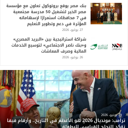
بنك مصر يوقع بروتوكول تعاون مع مؤسسة
مصر الخير لتشغيل 50 مدرسة مجتمعية
في 7 محافظات استمرارًا لإسهاماته
المؤثرة في دعم وتطوير التعليم
27 يوليو، 2026
شراكة استراتيجية بين «البريد المصري»
و«بنك ناصر الاجتماعي» لتوسيع الخدمات
المالية وصرف المعاشات
26 يوليو، 2026
ت
ر
ا
م
ب
:
م
و
29 يونيو، 2026
ترامب: مونديال 2026 هو الأعظم في التاريخ.. وأرقام فيفا
ن
تؤكد النجاح القياسي للبطولة
د