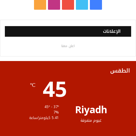
ف
ت
ي
ا
م
ي
و
و
ن
ل
س
ي
ت
س
خ
الإعلانات
ب
ت
ي
ت
ص
اعلن معنا
و
ر
و
ق
ا
ك
ب
ر
ل
الطقس
45
ا
م
℃
م
و
ق
Riyadh
45º - 37º
ع
7%
5.41 كيلومتر/ساعة
غيوم متفرقة
R