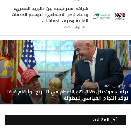
شراكة استراتيجية بين «البريد المصري»
و«بنك ناصر الاجتماعي» لتوسيع الخدمات
المالية وصرف المعاشات
26 يوليو، 2026
ت
ر
ا
م
ب
:
م
و
29 يونيو، 2026
ترامب: مونديال 2026 هو الأعظم في التاريخ.. وأرقام فيفا
ن
تؤكد النجاح القياسي للبطولة
د
ي
ا
ل
أخر المقالات
2
0