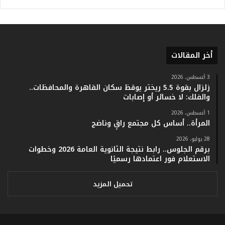
و
أ
ر
ق
ا
أخر المقالات
م
ف
ي
3 أغسطس، 2026
زلزال بقوة 5.5 ريختر يوقظ سكان القاهرة والمحافظات..
ف
والفلك: لا خسائر أو إصابات
ا
ت
1 أغسطس، 2026
ؤ
المرأة.. أساس كل مجتمع راقٍ وناضج
ك
28 يوليو، 2026
د
برقم الجلوس.. رابط نتيجة الثانوية العامة 2026 وخطوات
ا
الاستعلام فور اعتمادها رسميًا
ل
ن
ج
تحميل المزيد
ا
ح
ا