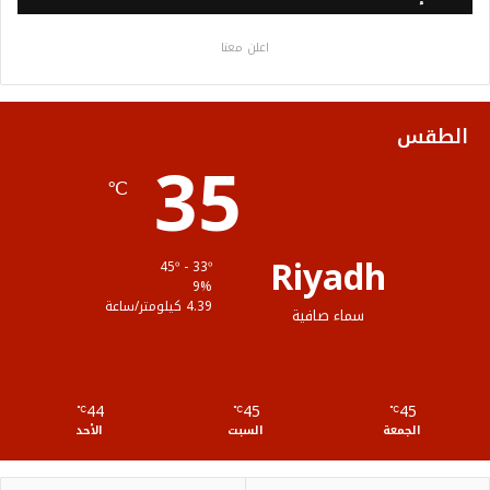
ب
ت
ي
ت
ص
اعلن معنا
و
ر
و
ق
ا
ك
ب
ر
ل
الطقس
35
ا
م
℃
م
و
ق
Riyadh
45º - 33º
ع
9%
4.39 كيلومتر/ساعة
سماء صافية
R
S
44
45
45
℃
S
℃
℃
الجمعة
السبت
الأحد