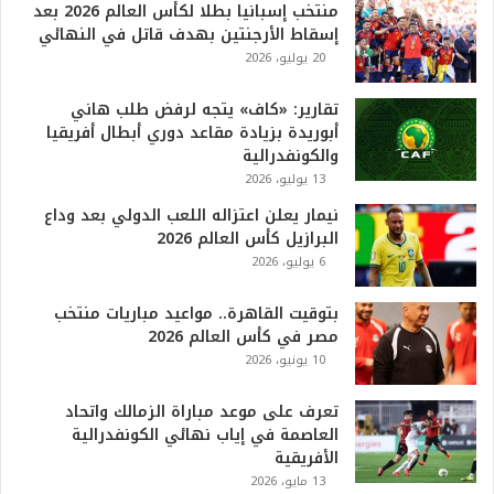
منتخب إسبانيا بطلا لكأس العالم 2026 بعد
2
إسقاط الأرجنتين بهدف قاتل في النهائي
6
20 يوليو، 2026
ه
و
ا
تقارير: «كاف» يتجه لرفض طلب هاني
ل
أبوريدة بزيادة مقاعد دوري أبطال أفريقيا
أ
والكونفدرالية
ع
13 يوليو، 2026
ظ
نيمار يعلن اعتزاله اللعب الدولي بعد وداع
م
البرازيل كأس العالم 2026
ف
6 يوليو، 2026
ي
ا
بتوقيت القاهرة.. مواعيد مباريات منتخب
ل
مصر في كأس العالم 2026
ت
10 يونيو، 2026
ا
ر
ي
تعرف على موعد مباراة الزمالك واتحاد
خ
العاصمة في إياب نهائي الكونفدرالية
.
الأفريقية
.
13 مايو، 2026