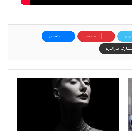
ي
ا
س
ي
ل
ل
تويتر
بينتيريست
ماسنجر
ب
ط
شاركة عبر البريد
و
ل
ة