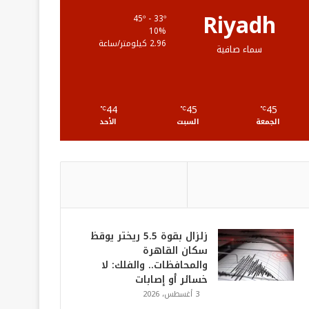
ع
Riyadh
45º - 33º
10%
R
2.96 كيلومتر/ساعة
سماء صافية
S
S
44
45
45
℃
℃
℃
الجمعة
السبت
الأحد
زلزال بقوة 5.5 ريختر يوقظ
سكان القاهرة
والمحافظات.. والفلك: لا
خسائر أو إصابات
3 أغسطس، 2026