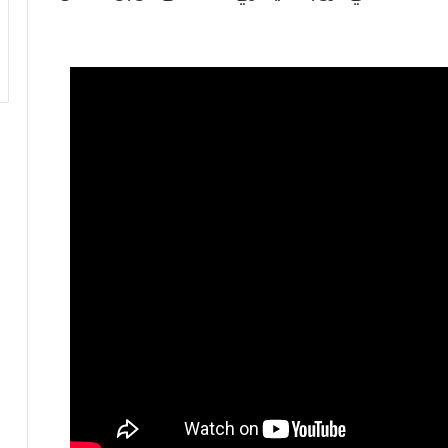
ر
ق
ا
م
ف
ي
ف
ا
ت
ؤ
ك
د
ا
ل
ن
ج
ا
ح
ا
ل
ق