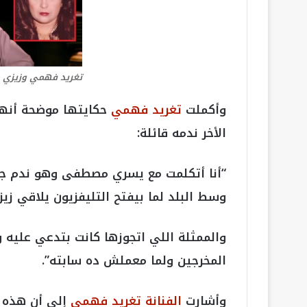
تغريد فهمي وزيزي
وأكملت
تغريد فهمي
حكايتها موضحة أنه
الأخر ندمه قائلة:
“أنا أتكلمت مع يسري مصطفى وهو ندم جد
وسط البلد لما بيفتح التليفزيون يلاقي زي
والممثلة اللي اتجوزها كانت بتدعي عليه
المخرجين ولما معملش ده سابته”.
وأشارت
الفنانة تغريد فهمي
إلى أن هذه ا