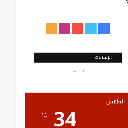
ف
ت
ي
ا
م
ي
و
و
ن
ل
س
ي
ت
س
خ
الإعلانات
ب
ت
ي
ت
ص
اعلن معنا
و
ر
و
ق
ا
ك
ب
ر
ل
ا
م
الطقس
34
م
و
℃
ق