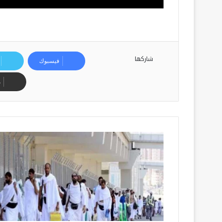
شاركها
فيسبوك
م