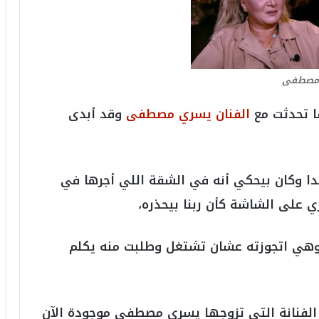
6
ه
و
ا
ل
أ
 مصطفى
ع
ظ
ا تحدثت مع
الفنان يسري مصطفى
وقد أبدى
م
ف
ي
ا
ا وكان بيحكي أنه في الشقة اللي أجرها في
ل
ت
زي على الشاشة كأن ربنا بيحذره،
ا
ر
ي
 وهي اتجوزته عشان تشتغل وطلبت منه يكلم
خ
.
.
و
لفنانة التي تزوجها يسري مصطفى موجودة الآن
أ