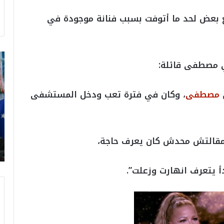
 بعض لحد ما أتوفت بسبب فنانة موجودة في
ت
 مصطفى قائلة:
ر
ا
م
ي مصطفى
، وكان في فترة تعب ودخل المستشفى
ب
:
م
و
ي مقالتش محدش كان يعرف حاجة،
ن
د
ي
أ يتعرف انهارت وزعلت”.
ا
ل
2
0
2