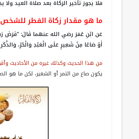
فلا يجوز تأخير الزكاة بعد صلاة العيد ولا ي
ما هو مقدار زكاة الفطر للشخص؟
عَن ابْنِ عُمَرَ رضي الله عنهما قَالَ: “فَرَضَ رَسُولُ 
أَوْ صَاعًا مِنْ شَعِيرٍ عَلَى الْعَبْدِ وَالْحُرِّ، وَالذَّكَرِ
من هذا الحديث وكذلك غيره من الأحاديث وأقو
يكون صاع من التمر أو الشعير، لكن ما هو ا