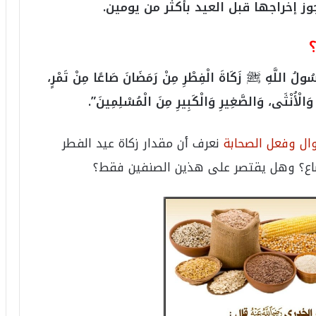
6
جوز إخراجها قبل العيد بأكثر من يومين.
ه
و
ا
ل
اللَّهِ ﷺ زَكَاةَ الْفِطْرِ مِنْ رَمَضَانَ صَاعًا مِنْ تَمْرٍ،
أ
ع
 وَالْأُنْثَى، وَالصَّغِيرِ وَالْكَبِيرِ مِنَ الْمُسْلِمِينَ”.
ظ
م
ف
ال وفعل الصحابة
نعرف أن مقدار زكاة عيد الفطر
ي
ا
لصاع؟ وهل يقتصر على هذين الصنفين فقط؟
ل
ت
ا
ر
ي
خ
.
.
و
أ