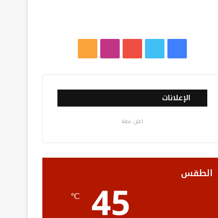
ف
ت
ي
ا
م
ي
و
و
ن
ل
س
ي
ت
س
خ
الإعلانات
ب
ت
ي
ت
ص
اعلن معنا
و
ر
و
ق
ا
ك
ب
ر
ل
ا
م
الطقس
45
م
و
℃
ق