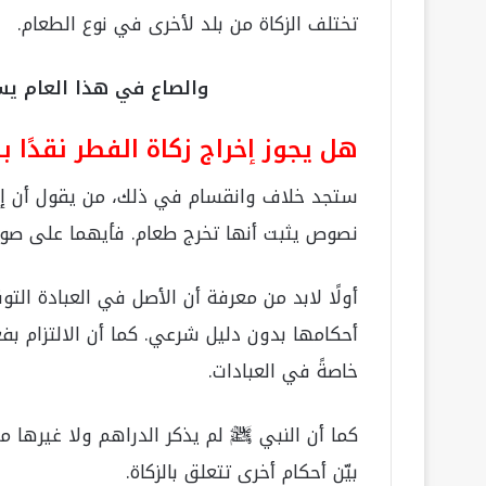
تختلف الزكاة من بلد لأخرى في نوع الطعام.
والصاع في هذا العام يساوي 91 
هل يجوز إخراج زكاة الفطر نقدًا بد
ستجد خلاف وانقسام في ذلك، من يقول أن إخراج
نصوص يثبت أنها تخرج طعام. فأيهما على صوا
أولًا لابد من معرفة أن الأصل في العبادة ال
أحكامها بدون دليل شرعي. كما أن الالتزام ب
خاصةً في العبادات.
كما أن النبي ﷺ لم يذكر الدراهم ولا غيرها من ا
بيّن أحكام أخرى تتعلق بالزكاة.