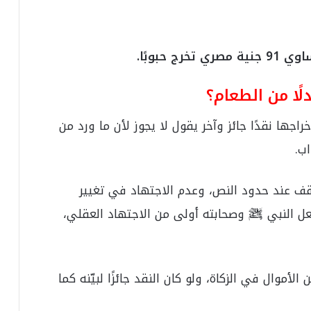
ي
ا
س
ي
جنية م
صري تخرج حبوبًا.
ل
ل
لًا من الطعام؟
ب
ط
و
ها نقدًا جائز وآخر يقول لا يجوز لأن ما ورد من
ل
ب.
ة
توقف عند حدود النص، وعدم الاجتهاد في تغيير
فعل النبي ﷺ وصحابته أولى من الاجتهاد العقلي،
لأموال في الزكاة، ولو كان النقد جائزًا لبيّنه كما