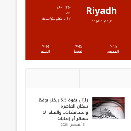
ع
Riyadh
45º - 37º
7%
R
5.17 كيلومتر/ساعة
غيوم متفرقة
S
S
44
45
45
℃
℃
℃
الخميس
الجمعة
السبت
زلزال بقوة 5.5 ريختر يوقظ
سكان القاهرة
والمحافظات.. والفلك: لا
خسائر أو إصابات
3 أغسطس، 2026