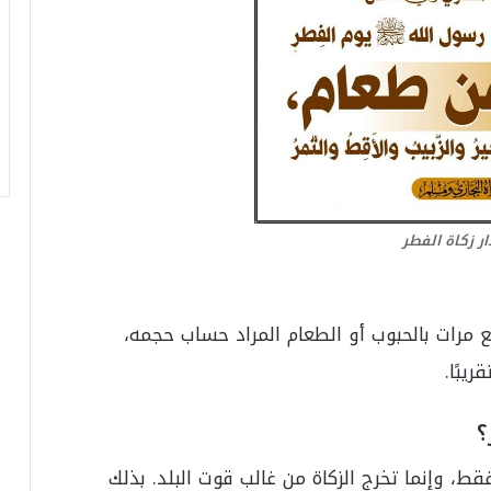
ر
ق
ا
م
ف
ي
ف
ا
ت
ؤ
ر زكاة الفطر
ك
د
ا
ل
ع مرات بالحبوب أو الطعام المراد حساب حجمه،
ن
ج
يبًا.
ا
ح
؟
ا
ل
قط، وإنما تخرج الزكاة من غالب قوت البلد. بذلك
ق