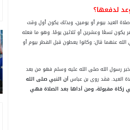
وعد لدفعها؟
 صلاة العيد بيوم أو يومين، وبذلك يكون أول وقت
ر يكون تسعًا وعشرين أو ثلاثين يومًا. وهو ما فعله
ت
ر
الله عنهما قال: وكانوا يعطون قبل الفطر بيوم أو
ا
م
ب
:
 أخبر رسول الله صلى الله عليه وسلم فهو من بعد
م
و
 العيد. فقد روى بن عباس
أن النبي صلى الله
ن
 زكاة مقبولة، ومن أداها بعد الصلاة فهي
د
ي
ا
ل
2
0
2