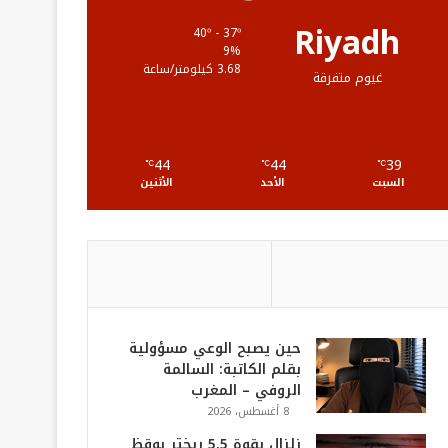
ع
Riyadh
40º - 37º
9%
R
3.68 كيلومتر/ساعة
غيوم متفرقة
S
S
44
44
39
℃
℃
℃
السبت
الأحد
الأثنين
حين يصبح الوعي مسؤولية
بقلم الكاتبة: السالمة
الروفي – المغرب
8 أغسطس، 2026
زلزال بقوة 5.5 ريختر يوقظ