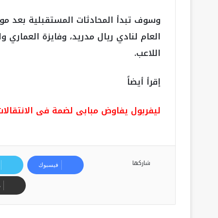
وسوف تبدأ المحادثات المستقبلية بعد موا
العام لنادي ريال مدريد، وفايزة العماري و
اللاعب.
إقرأ أيضاً
ليفربول يفاوض مبابى لضمة فى الانتقالات
شاركها
فيسبوك
م