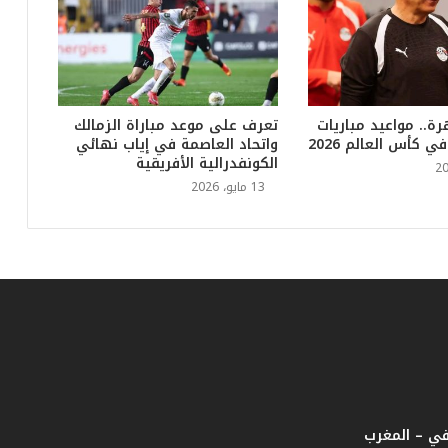
س
ي
ل
ل
ب
ط
رة.. مواعيد مباريات
تعرف على موعد مباراة الزمالك
و
 كأس العالم 2026
واتحاد العاصمة في إياب نهائي
ل
الكونفدرالية الأفريقية
ة
13 مايو، 2026
في – المغرب