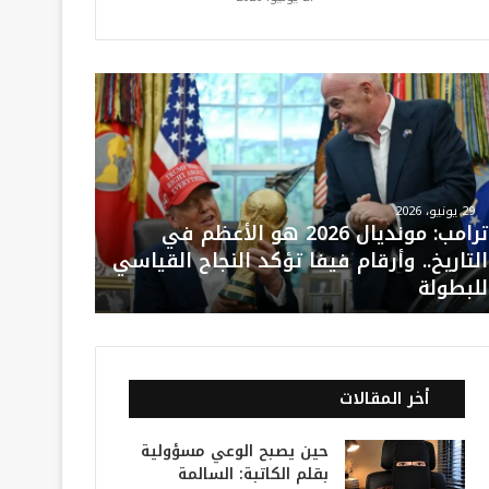
29 يونيو، 2026
ترامب: مونديال 2026 هو الأعظم في
التاريخ.. وأرقام فيفا تؤكد النجاح القياسي
للبطولة
أخر المقالات
حين يصبح الوعي مسؤولية
بقلم الكاتبة: السالمة