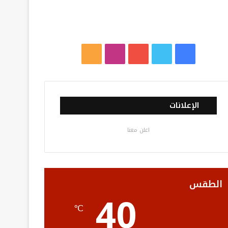
ف
ت
ي
ا
م
ي
و
و
ن
ل
س
ي
ت
س
خ
الإعلانات
ب
ت
ي
ت
ص
اعلن معنا
و
ر
و
ق
ا
ك
ب
ر
ل
ا
م
الطقس
40
م
و
℃
ق