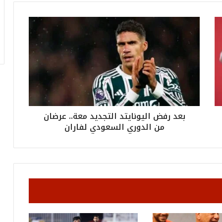
ق
ا
م
ف
ي
ف
ا
ت
ؤ
ك
د
بعد رفض اليونايتد التجديد معة.. عرضان
ا
ل
من الدوري السعودي لفاران
ن
ج
ا
ح
ا
ل
ق
ي
ا