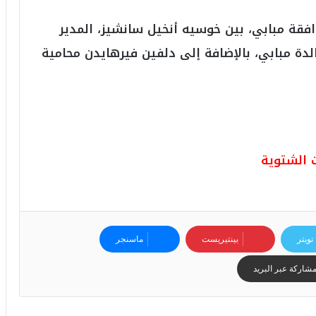
و
ا
فقة مبابي، بين خوسيه أنخيل سانشيز، المدير
ل
أ
الدة مبابي، بالإضافة إلى دلفين فيرهايدن محامية
ع
ظ
م
ف
ي
ا
ل
 الشتوية
ت
ا
ر
ي
خ
تويتر
بينتيريست
ماسنجر
.
.
شاركة عبر البريد
و
أ
ر