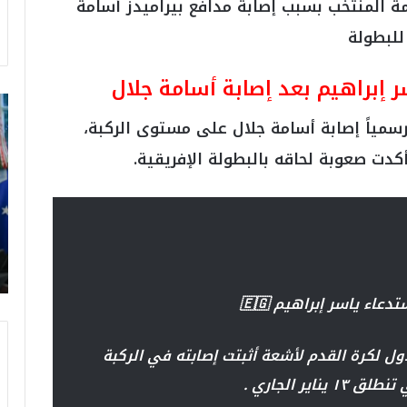
مة المنتخب بسبب إصابة مدافع بيراميدز أسامة
للبطولة
ر إبراهيم بعد إصابة أسامة جلال
ت
ر
 رسمياً إصابة أسامة جلال على مستوى الركبة،
ا
دت صعوبة لحاقه بالبطولة الإفريقية.
م
ب
:
م
و
ن
د
ي
عاء ياسر إبراهيم 🇪🇬
ا
ل
2
ل لكرة القدم لأشعة أثبتت إصابته في الركبة
0
ير الجاري .
2