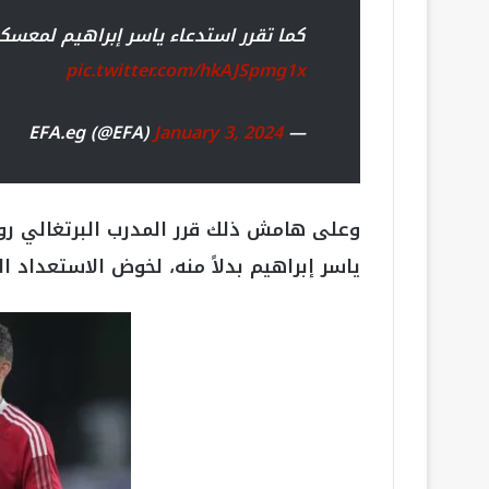
كما تقرر استدعاء ياسر إبراهيم لمعسكر
pic.twitter.com/hkAJSpmg1x
January 3, 2024
— EFA.eg (@EFA)
وعلى هامش ذلك قرر المدرب البرتغالي روي
ياسر إبراهيم بدلاً منه، لخوض الاستعداد ا