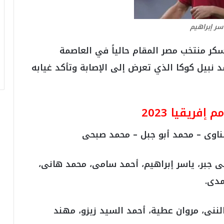
ر
ق
سر إبراهيم
ا
م
كر منتخب مصر المقام حالياً في العاصمة
ف
ي
مد نبيل كوكا الذي تعرض إلى الإصابة وتأكد غيابه
ف
ا
ت
ؤ
ريقيا 2023
ك
د
ناوى – محمد أبو جبل – محمد صبحى
ا
ل
ن
لى جبر، ياسر إبراهيم، أحمد سامى، محمد هانى،
ج
ا
مدى.
ح
ا
ل
ننى، مروان عطية، أحمد السيد زيزو، مهند
ق