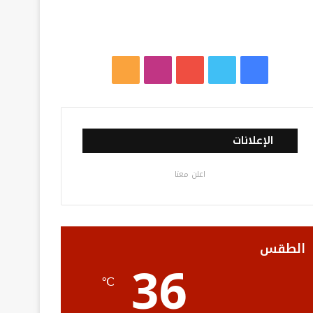
ف
ت
ي
ا
م
ي
و
و
ن
ل
س
ي
ت
س
خ
الإعلانات
ب
ت
ي
ت
ص
اعلن معنا
و
ر
و
ق
ا
ك
ب
ر
ل
ا
م
الطقس
36
م
و
℃
ق