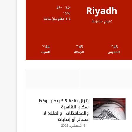
ع
Riyadh
45º - 34º
15%
R
3.2 كيلومتر/ساعة
غيوم متفرقة
S
S
44
45
45
℃
℃
℃
الخميس
الجمعة
السبت
زلزال بقوة 5.5 ريختر يوقظ
سكان القاهرة
والمحافظات.. والفلك: لا
خسائر أو إصابات
3 أغسطس، 2026