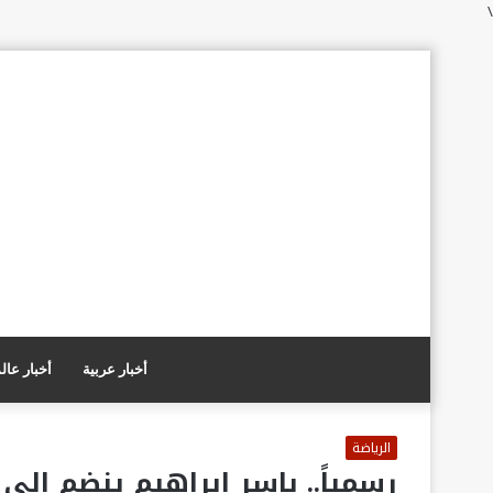
\
أخبار عربية
أخبار عال
الرياضة
رسمياً.. ياسر إبراهيم ينضم إلى