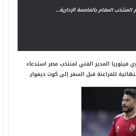
6
ه
 المنتخب المقام بالعاصمة الإدارية…
و
ا
ل
أ
ع
ظ
م
ف
 فيتوريا المدير الفني لمنتخب مصر استدعاء
ي
ا
لنهائية للفراعنة قبل السفر إلى كوت ديفوار.
ل
ت
ا
ر
ي
خ
.
.
و
أ