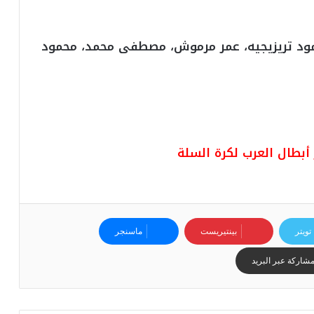
ي
ا
س
ود تريزيجيه، عمر مرموش، مصطفى محمد، محمود
ي
ل
ل
ب
ط
و
ل
 أبطال العرب لكرة السلة
ة
تويتر
بينتيريست
ماسنجر
شاركة عبر البريد