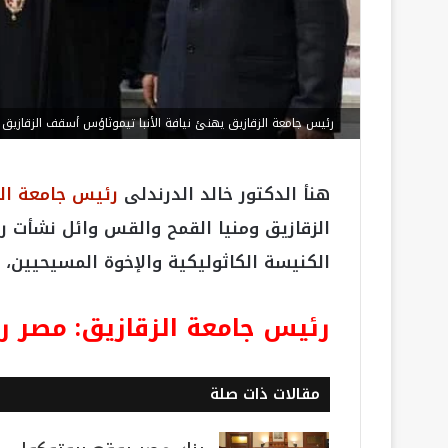
رئيس جامعة الزقازيق يهنئ نيافة الأنبا تيموثاؤس أسقف الزقازيق وم
هنأ الدكتور خالد الدرندلى
رئيس جامعة الز
الزقازيق ومنيا القمح والقس وائل نشأت ر
الكنيسة الكاثوليكية والإخوة المسيحيين، ب
رئيس جامعة الزقازيق: مصر رم
مقالات ذات صلة