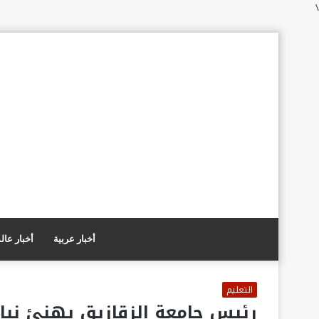
\
أخبار عربية
أخبار عال
التعليم
رئيس جامعة الزقازيق يهنئ نيافة