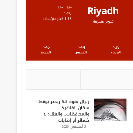
ع
Riyadh
38º - 36º
14%
R
1.98 كيلومتر/ساعة
غيوم متفرقة
S
S
45
44
38
℃
℃
℃
الأربعاء
الخميس
الجمعة
زلزال بقوة 5.5 ريختر يوقظ
سكان القاهرة
والمحافظات.. والفلك: لا
خسائر أو إصابات
3 أغسطس، 2026