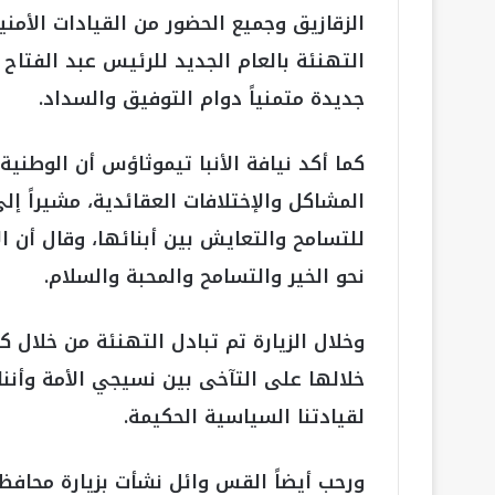
الزقازيق وجميع الحضور من القيادات الأمني
التهنئة بالعام الجديد للرئيس عبد الفتا
جديدة متمنياً دوام التوفيق والسداد.
كما أكد نيافة الأنبا تيموثاؤس أن الوطني
المشاكل والإختلافات العقائدية، مشيراً إلى
للتسامح والتعايش بين أبنائها، وقال أن ا
نحو الخير والتسامح والمحبة والسلام.
وخلال الزيارة تم تبادل التهنئة من خلال 
خلالها على التآخى بين نسيجي الأمة وأنن
لقيادتنا السياسية الحكيمة.
ورحب أيضاً القس وائل نشأت بزيارة محافظ