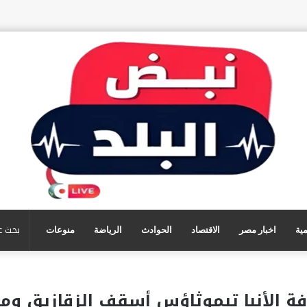
مية
اخبار مصر
الاقتصاد
الحوادث
الرياضة
منوعات
 الأنبا تيموثاؤس أسقف الزقازيق ومنيا