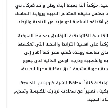
ر
جيد، مؤكداً أننا جميعا أبناء وطن واحد شركاء في
ق
جيد يعكس حقيقة المشاعر الطيبة وروابط التماسك
ا
م
أهدافه السامية نحو مزيد من التنمية والرخاء.
ف
ي
ف
نيسة الكاثوليكية بالزقازيق بمحافظ الشرقية
ا
ؤكداً على أهمية الترابط والمحبه التى تعكسها
ت
ؤ
ل مدى تماسك ووحدة شعب مصر، كما أشار إلى
ك
د
ية والشعبية ودرجة الوعى العالية لدى جموع
ا
ية بصورة مشرفة تليق بمكانة مصرنا الحبيبة.
ل
ن
ج
وليكية كتاباً لمحافظ الشرقية ورئيس الجامعة
ا
ح
ية ، تعبيراً عن سعادته لزيارته للكنيسة وتقديم
ا
اد المجيد.
ل
ق