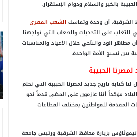
حبيبة بالخير والسلام ودوام الإستقرار.
ظ الشرقية، أن وحدة وتماسك
الشعب المصري
للتغلب على التحديات والصعاب التي تواجهنا
ت
ر
أن مظاهر الود والتآخي خلال الأعياد والمناسبات
ا
ة بين نسيج الأمة الواحدة.
م
ب
:
لمصرنا الحبيبة
م
و
نا كتابة تاريخ جديد لمصرنا الحبيبة التي نحلم
ن
د
بلاد مؤكداً أننا عازمون على المضي قدماً نحو
ي
مات المقدمة للمواطنين بمختلف القطاعات
ا
ل
2
0
2
با تيموثاؤس بزيارة محافظ الشرقية ورئيس جامعة