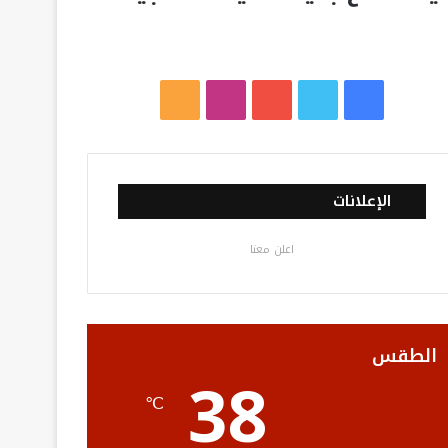
ف
ت
ي
ا
م
ي
و
و
ن
ل
س
ي
ت
س
خ
الإعلانات
ب
ت
ي
ت
ص
اعلن معنا
و
ر
و
ق
ا
ك
ب
ر
ل
ا
م
الطقس
38
م
و
℃
ق