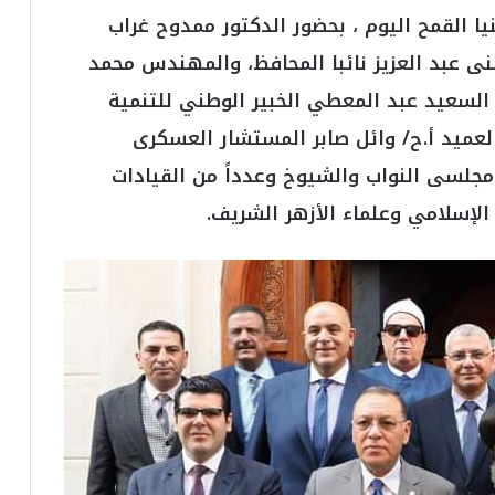
ي
نيا القمح اليوم ، بحضور الدكتور ممدوح غراب
ا
س
ى عبد العزيز نائبا المحافظ، والمهندس محمد
ي
 السعيد عبد المعطي الخبير الوطني للتنمية
ل
ل
عميد أ.ح/ وائل صابر المستشار العسكرى
ب
ط
 مجلسى النواب والشيوخ وعدداً من القيادات
و
الإسلامي وعلماء الأزهر الشريف.
ل
ة