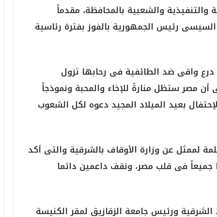
6
ة والتنفيذية والشعبية بالمحافظة، مقدماً
ه
و
ح السيسى رئيس الجمهورية بالفوز بفترة رئاسية
ا
ل
أ
ع
ة درع واقى ضد الطائفية فى رحابها تزول
ظ
م
 أن مصر ستظل منارةً للإخاء والمحبة ونموذجاً
ف
ي
لإحتفال بعيد الميلاد المجيد دعوه لكل الشعوب
ا
ل
ت
ا
كلمة لممثل عن وزارة الأوقاف بالشرقية والتى أكد
ر
ي
ا جميعاً فى قلب مصر، ونقف داعمين دائما
خ
.
.
و
 الشرقية ورئيس جامعة الزقازيق لمقر الكنيسة
أ