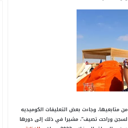
ل
2
0
2
6
ه
و
ا
ل
أ
ع
ظ
م
ف
ي
ا
ل
ت
من متابعيها، وجاءت بعض التعليقات الكوميديه
ا
السجن وراحت تصيف”، مشيرا في ذلك إلى دورها
ر
ي