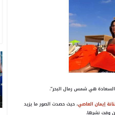
ت
ر
ا
م
ب
:
م
السعادة هي شمس رمال البحر”.
و
ن
د
نانة إيمان العاصي
، حيث حصدت الصور ما يزيد
ي
ا