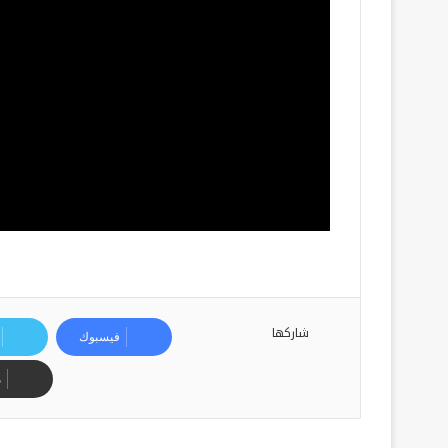
شاركها
فيسبوك
م