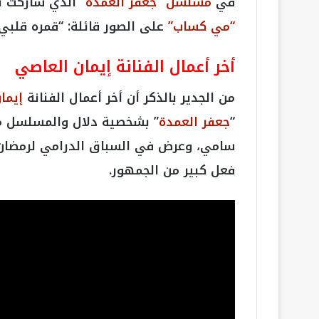
في
مسلسل “جعفر العمدة”
الذي شاركت به في 
“مي كساب”
على الصور قائلة: “قمره قلبي”
أخر أعمال الفنانة إيمان العاصي
من الجدير بالذكر أن أخر أعمال الفنانة
إيما
“
جعفر العمدة
” بشخصية دلال والمسلسل م
فعل كبير من الجمهور.