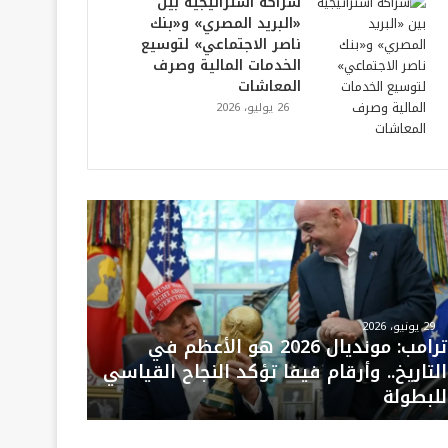
شراكة استراتيجية بين
«البريد المصري» و«بنك
ناصر الاجتماعي» لتوسيع
الخدمات المالية وصرف
المعاشات
26 يوليو، 2026
29 يونيو، 2026
ترامب: مونديال 2026 هو الأعظم في
التاريخ.. وأرقام فيفا تؤكد النجاح القياسي
للبطولة