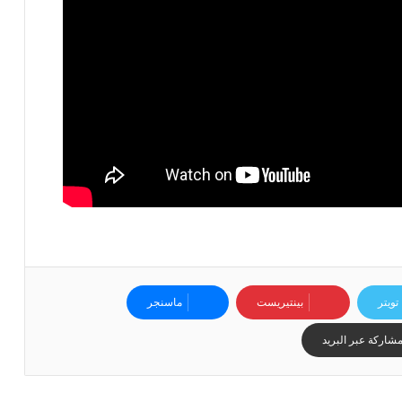
ا
ح
ا
ل
ق
ي
ا
س
ي
ل
ل
ب
ط
و
ل
ة
تويتر
بينتيريست
ماسنجر
شاركة عبر البريد