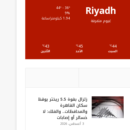
ع
Riyadh
44º - 36º
9%
R
1.94 كيلومتر/ساعة
غيوم متفرقة
S
S
43
45
44
℃
℃
℃
السبت
الأحد
الأثنين
زلزال بقوة 5.5 ريختر يوقظ
سكان القاهرة
والمحافظات.. والفلك: لا
خسائر أو إصابات
3 أغسطس، 2026