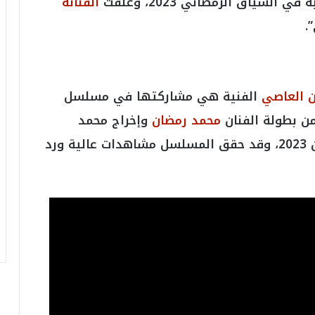
السياق الرمضاني 2023، وعلقت
الفنانة
خ
.
.
.
و
أ
ر
ن العاصي
الفنية هي مشاركتها في مسلسل
ق
ا
ن بطولة الفنان
محمد رمضان
وإخراج محمد
م
ف
سامي، وعرض في السباق الدرامي لرمضان 2023، وقد حقق المسلسل مشاهدات عالية ورد
ي
ف
ا
ت
ؤ
ك
د
ا
ل
ن
ج