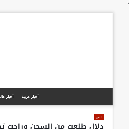
\
أخبار عربية
أخبار عال
الفن
دلال طلعت من السجن وراحت تصي