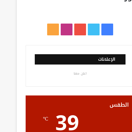
ف
ت
ي
ا
م
ي
و
و
ن
ل
س
ي
ت
س
خ
الإعلانات
ب
ت
ي
ت
ص
اعلن معنا
و
ر
و
ق
ا
ك
ب
ر
ل
ا
م
الطقس
39
م
و
℃
ق