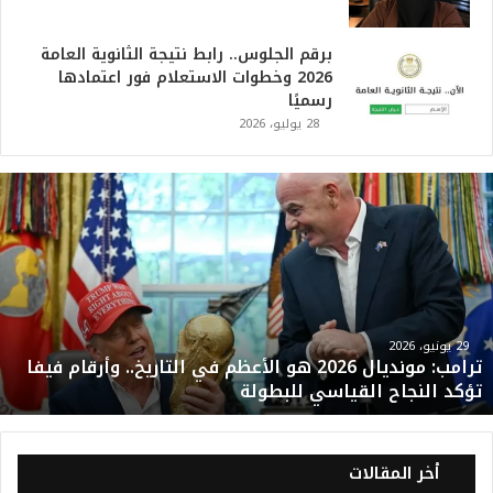
برقم الجلوس.. رابط نتيجة الثانوية العامة
2026 وخطوات الاستعلام فور اعتمادها
رسميًا
28 يوليو، 2026
ت
ر
ا
م
ب
:
م
و
29 يونيو، 2026
ترامب: مونديال 2026 هو الأعظم في التاريخ.. وأرقام فيفا
ن
تؤكد النجاح القياسي للبطولة
د
ي
ا
ل
أخر المقالات
2