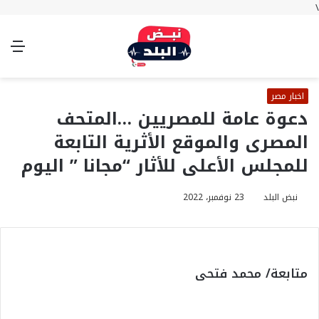
\
بحث
تسجيل
الوضع
الق
عن
الدخول
المظلم
اخبار مصر
دعوة عامة للمصريين …المتحف
المصرى والموقع الأثرية التابعة
للمجلس الأعلى للأثار “مجانا ” اليوم
نبض البلد
23 نوفمبر، 2022
متابعة/ محمد فتحى