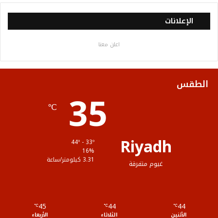
س
ي
ت
س
خ
الإعلانات
ب
ت
ي
ت
ص
اعلن معنا
و
ر
و
ق
ا
ك
ب
ر
ل
الطقس
35
ا
م
℃
م
و
ق
Riyadh
44º - 33º
ع
16%
3.31 كيلومتر/ساعة
غيوم متفرقة
R
S
45
44
44
℃
S
℃
℃
الأثنين
الثلاثاء
الأربعاء