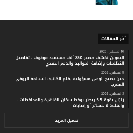
.
و
أ
ر
ق
ا
أخر المقالات
م
ف
ي
10 أغسطس، 2026
التموين تكشف مصير 850 ألف مستفيد موقوف.. تفاصيل
ف
التظلمات وإضافة المواليد والدعم النقدي
ا
ت
8 أغسطس، 2026
ؤ
حين يصبح الوعي مسؤولية بقلم الكاتبة: السالمة الروفي –
ك
المغرب
د
3 أغسطس، 2026
ا
زلزال بقوة 5.5 ريختر يوقظ سكان القاهرة والمحافظات..
ل
والفلك: لا خسائر أو إصابات
ن
ج
ا
تحميل المزيد
ح
ا