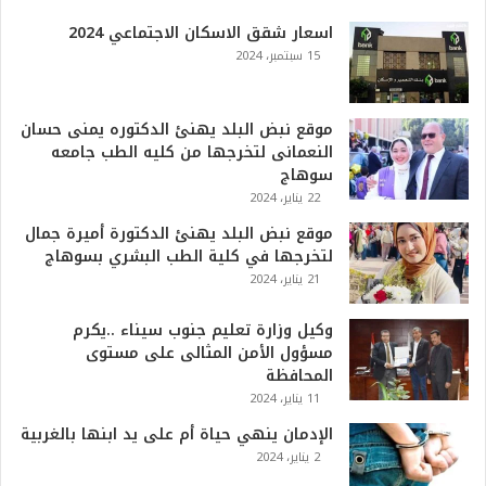
0
اسعار شقق الاسكان الاجتماعي 2024
2
15 سبتمبر، 2024
6
ه
و
ا
موقع نبض البلد يهنئ الدكتوره يمنى حسان
ل
النعمانى لتخرجها من كليه الطب جامعه
أ
سوهاج
ع
22 يناير، 2024
ظ
موقع نبض البلد يهنئ الدكتورة أميرة جمال
م
لتخرجها في كلية الطب البشري بسوهاج
ف
21 يناير، 2024
ي
ا
وكيل وزارة تعليم جنوب سيناء ..يكرم
ل
مسؤول الأمن المثالى على مستوى
ت
المحافظة
ا
11 يناير، 2024
ر
ي
الإدمان ينهي حياة أم على يد ابنها بالغربية
خ
2 يناير، 2024
.