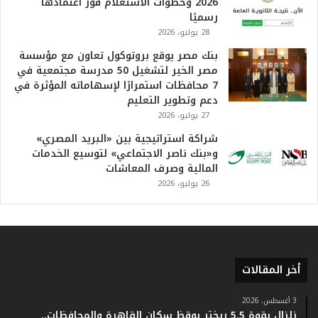
2026 وخطوات الاستعلام فور اعتمادها
ف
رسميًا
ي
28 يوليو، 2026
ا
بنك مصر يوقع بروتوكول تعاون مع مؤسسة
ل
مصر الخير لتشغيل 50 مدرسة مجتمعية في
ت
7 محافظات استمرارًا لإسهاماته المؤثرة في
ا
دعم وتطوير التعليم
ر
27 يوليو، 2026
ي
خ
شراكة استراتيجية بين «البريد المصري»
.
و«بنك ناصر الاجتماعي» لتوسيع الخدمات
.
المالية وصرف المعاشات
و
26 يوليو، 2026
أ
ر
ق
ا
م
ف
أخر المقالات
ي
ف
3 أغسطس، 2026
ا
زلزال بقوة 5.5 ريختر يوقظ سكان القاهرة والمحافظات..