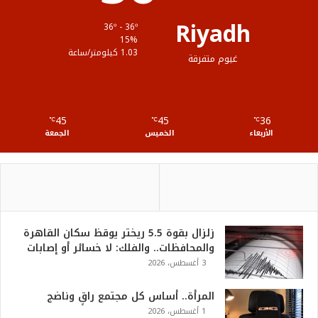
ق
Riyadh
36º - 36º
ع
15%
1.03 كيلومتر/ساعة
غيوم متفرقة
R
S
45
45
36
℃
S
℃
℃
الأربعاء
الخميس
الجمعة
زلزال بقوة 5.5 ريختر يوقظ سكان القاهرة
والمحافظات.. والفلك: لا خسائر أو إصابات
3 أغسطس، 2026
المرأة.. أساس كل مجتمع راقٍ وناضج
1 أغسطس، 2026