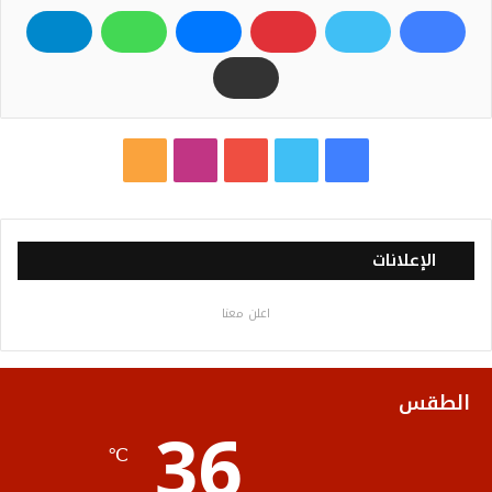
ف
ت
ي
ا
م
ي
و
و
ن
ل
س
ي
ت
س
خ
الإعلانات
ب
ت
ي
ت
ص
اعلن معنا
و
ر
و
ق
ا
ك
ب
ر
ل
الطقس
36
ا
م
℃
م
و