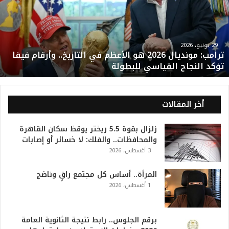
م
ب
:
م
و
29 يونيو، 2026
ترامب: مونديال 2026 هو الأعظم في التاريخ.. وأرقام فيفا
ن
تؤكد النجاح القياسي للبطولة
د
ي
ا
ل
أخر المقالات
2
0
زلزال بقوة 5.5 ريختر يوقظ سكان القاهرة
2
والمحافظات.. والفلك: لا خسائر أو إصابات
6
3 أغسطس، 2026
ه
و
ا
المرأة.. أساس كل مجتمع راقٍ وناضج
ل
1 أغسطس، 2026
أ
ع
ظ
برقم الجلوس.. رابط نتيجة الثانوية العامة
م