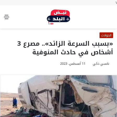
\
بحث
تسجيل
الوضع
الق
عن
الدخول
المظلم
الحوادث
«بسبب السرعة الزائد».. مصرع 3
أشخاص في حادث المنوفية
نانسي ذكي
11 أغسطس، 2023