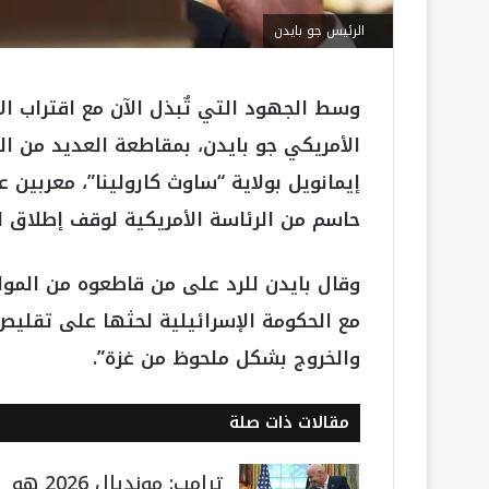
الرئيس جو بايدن
وسط الجهود التي تٌبذل الآن مع اقتراب الا
الأمريكي جو بايدن، بمقاطعة العديد من ا
إيمانويل بولاية “ساوث كارولينا”، معربين
حاسم من الرئاسة الأمريكية لوقف إطلاق ال
وقال بايدن للرد على من قاطعوه من المو
مع الحكومة الإسرائيلية لحثها على تقليص
والخروج بشكل ملحوظ من غزة”.
مقالات ذات صلة
ترامب: مونديال 2026 هو