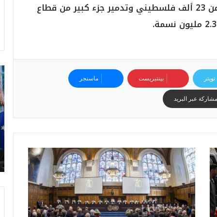
وأدى الهجوم الإسرائيلي إلى مقتل أكثر من 23 ألف فلسطيني وتدمير جزء كبير من قطاع
ت
تويتر
بينتيريست
ماسنجر
ر
ا
شاركة عبر البريد
م
ب
:
م
و
ن
د
ي
ا
ل
2
0