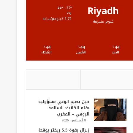
ع
Riyadh
44º - 37º
7%
R
5.76 كيلومتر/ساعة
غيوم متفرقة
S
S
44
44
44
℃
℃
℃
الأحد
الأثنين
الثلاثاء
حين يصبح الوعي مسؤولية
بقلم الكاتبة: السالمة
الروفي – المغرب
8 أغسطس، 2026
زلزال بقوة 5.5 ريختر يوقظ