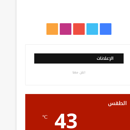
ف
ت
ي
ا
م
ي
و
و
ن
ل
س
ي
ت
س
خ
الإعلانات
ب
ت
ي
ت
ص
اعلن معنا
و
ر
و
ق
ا
ك
ب
ر
ل
ا
م
الطقس
43
م
و
℃
ق