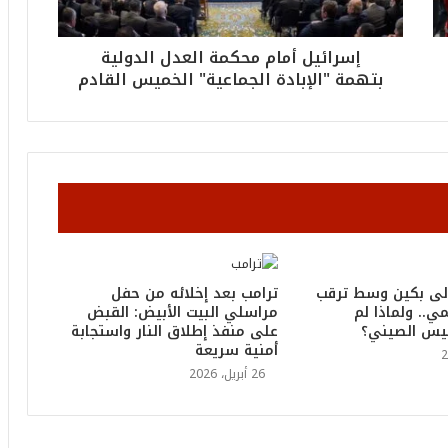
2
6
إسرائيل أمام محكمة العدل الدولية
ه
و
بتهمة "الإبادة الجماعية" الخميس القادم
ا
ل
أ
ع
ظ
م
ف
ي
ا
ل
لى بكين وسط ترقب
ترامب بعد إخلائه من حفل
ت
ي.. ولماذا لم
مراسلي البيت الأبيض: القبض
ا
ئيس الصيني؟
على منفذ إطلاق النار واستجابة
ر
أمنية سريعة
ي
26 أبريل، 2026
خ
.
.