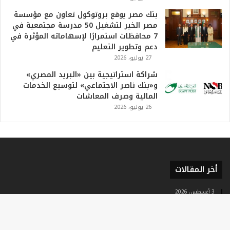
ؤ
1 أغسطس، 2026
ك
المرأة.. أساس كل مجتمع راقٍ وناضج
د
ا
28 يوليو، 2026
ل
برقم الجلوس.. رابط نتيجة الثانوية العامة 2026 وخطوات
ن
الاستعلام فور اعتمادها رسميًا
ج
ا
تحميل المزيد
ح
ا
ل
ق
© حقوق النشر 2026، جميع الحقوق محفوظة |
لموقع نبض البلد
ي
ا
موقع نبض البلد
سياسة الخصوصية
الشروط والأحكام
من نحن
س
ي
فيسبوك
تويتر
يوتيوب
انستقرام
ملخص
ل
ل
الموقع
ب
ط
و
RSS
ل