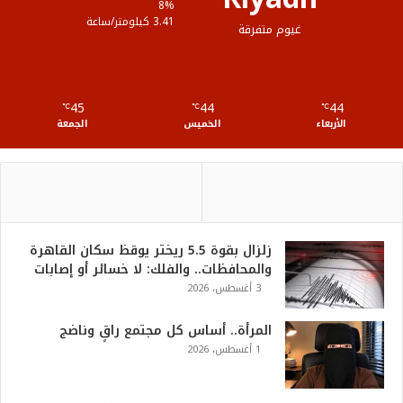
برقم الجلوس.. رابط نتيجة الثانوية العامة
2026 وخطوات الاستعلام فور اعتمادها
رسميًا
28 يوليو، 2026
بنك مصر يوقع بروتوكول تعاون مع مؤسسة
مصر الخير لتشغيل 50 مدرسة مجتمعية
في 7 محافظات استمرارًا لإسهاماته
المؤثرة في دعم وتطوير التعليم
27 يوليو، 2026
شراكة استراتيجية بين «البريد المصري»
و«بنك ناصر الاجتماعي» لتوسيع الخدمات
المالية وصرف المعاشات
26 يوليو، 2026
ت
ر
ا
م
ب