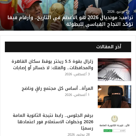
ي
28 يوليو، 2026
ا
بنك مصر يوقع بروتوكول تعاون مع مؤسسة
ل
مصر الخير لتشغيل 50 مدرسة مجتمعية في
ت
7 محافظات استمرارًا لإسهاماته المؤثرة في
ا
دعم وتطوير التعليم
ر
27 يوليو، 2026
ي
خ
شراكة استراتيجية بين «البريد المصري»
.
و«بنك ناصر الاجتماعي» لتوسيع الخدمات
.
المالية وصرف المعاشات
و
26 يوليو، 2026
أ
ر
ق
ا
م
ف
أخر المقالات
ي
ف
3 أغسطس، 2026
ا
زلزال بقوة 5.5 ريختر يوقظ سكان القاهرة والمحافظات..
ت
والفلك: لا خسائر أو إصابات