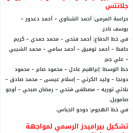
مارومو جلانتس
حراسة المرمى: أحمد الشناوي
خط الدفاع: أحمد فتحي – محمد حمدي – علي جبر –
محمد الشيبي
الوسط: محمود صابر – بلاتي توريه – وليد الكرتي –
مصطفى فتحي – رمضان صبحي
الهجوم: دودو الجباس
ترتيب كل من بيراميدز و مارومو جلانتس
في كأس الكونفدرالية
احتل بيراميدز المركز التانى في المجموعة الثالثة