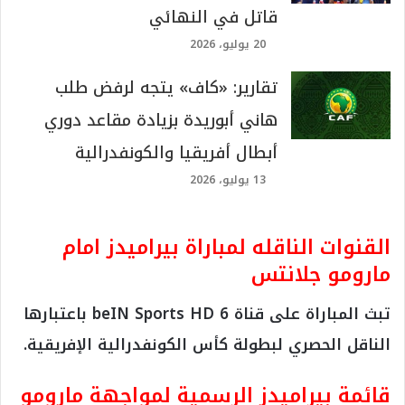
قائمة بيراميدز الرسمية لمواجهة مارومو
جلانتس
حراسة المرمى: أحمد الشناوي – أحمد دعدور –
يوسف نادر.
في خط الدفاع: أحمد فتحي – محمد حمدي – كريم
حافظ – أحمد توفيق – أحمد سامي – محمد الشيبي
– علي جبر.
خط الوسط: إبراهيم عادل – محمود صابر – محمود
دونجا – وليد الكرتي – إسلام عيسى – محمد صادق –
بلاتي توريه – مصطفى فتحي – رمضان صبحي – أوجو
صامويل.
في خط الهجوم: دودو الجباس.
تشكيل بيراميدز الرسمي لمواجهة