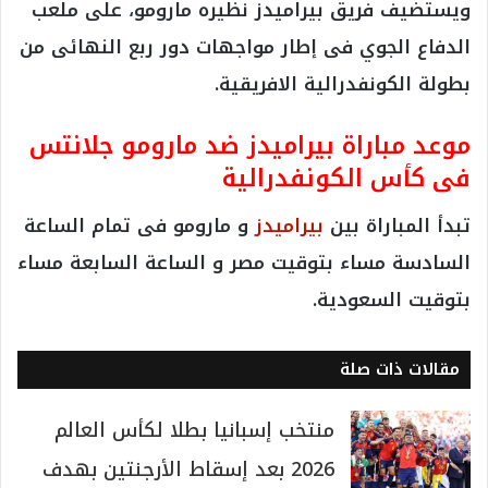
2026 بعد إسقاط الأرجنتين بهدف
قاتل في النهائي
20 يوليو، 2026
تقارير: «كاف» يتجه لرفض طلب
هاني أبوريدة بزيادة مقاعد دوري
أبطال أفريقيا والكونفدرالية
13 يوليو، 2026
القنوات الناقله لمباراة بيراميدز امام
مارومو جلانتس
تبث المباراة على قناة beIN Sports HD 6 باعتبارها
الناقل الحصري لبطولة كأس الكونفدرالية الإفريقية.