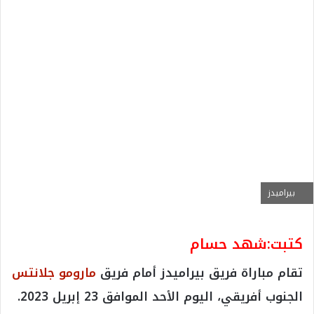
ويستضيف فريق بيراميدز نظيره مارومو، على ملعب
الدفاع الجوي فى إطار مواجهات دور ربع النهائى من
بطولة الكونفدرالية الافريقية.
موعد مباراة بيراميدز ضد مارومو جلانتس
فى كأس الكونفدرالية
تبدأ المباراة بين
بيراميدز
و مارومو فى تمام الساعة
السادسة مساء بتوقيت مصر و الساعة السابعة مساء
بتوقيت السعودية.
مقالات ذات صلة
منتخب إسبانيا بطلا لكأس العالم