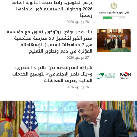
:
م
و
29 يونيو، 2026
ترامب: مونديال 2026 هو الأعظم في التاريخ.. وأرقام فيفا
ن
تؤكد النجاح القياسي للبطولة
د
ي
ا
ل
أخر المقالات
2
0
زلزال بقوة 5.5 ريختر يوقظ سكان القاهرة
2
والمحافظات.. والفلك: لا خسائر أو إصابات
6
3 أغسطس، 2026
ه
و
ا
المرأة.. أساس كل مجتمع راقٍ وناضج
ل
1 أغسطس، 2026
أ
ع
ظ
برقم الجلوس.. رابط نتيجة الثانوية العامة
م
2026 وخطوات الاستعلام فور اعتمادها
ف
رسميًا