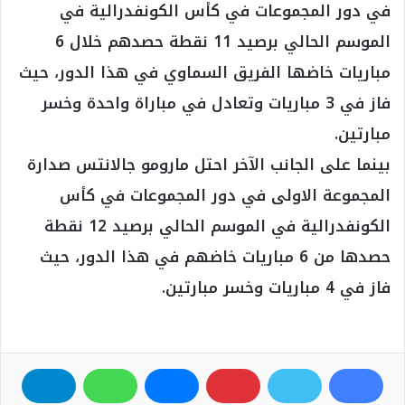
ف
ت
ي
ا
م
ي
و
و
ن
ل
س
ي
ت
س
خ
الإعلانات
ب
ت
ي
ت
ص
اعلن معنا
و
ر
و
ق
ا
ك
ب
ر
ل
الطقس
44
ا
م
℃
م
و
ق