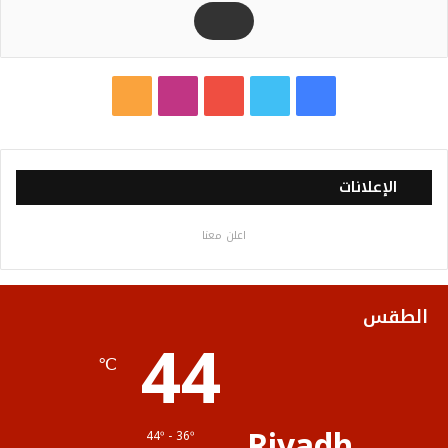
Riyadh
44º - 36º
ع
8%
3.41 كيلومتر/ساعة
غيوم متفرقة
R
S
45
44
44
℃
S
℃
℃
الأربعاء
الخميس
الجمعة
زلزال بقوة 5.5 ريختر يوقظ سكان القاهرة
والمحافظات.. والفلك: لا خسائر أو إصابات
3 أغسطس، 2026
المرأة.. أساس كل مجتمع راقٍ وناضج
1 أغسطس، 2026