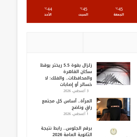
S
44
45
45
℃
℃
℃
الجمعة
السبت
الأحد
زلزال بقوة 5.5 ريختر يوقظ
سكان القاهرة
والمحافظات.. والفلك: لا
خسائر أو إصابات
3 أغسطس، 2026
المرأة.. أساس كل مجتمع
راقٍ وناضج
1 أغسطس، 2026
برقم الجلوس.. رابط نتيجة
الثانوية العامة 2026