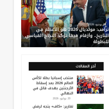
29 يونيو، 2026
ترامب: مونديال 2026 هو الأعظم في
التاريخ.. وأرقام فيفا تؤكد النجاح القياسي
للبطولة
أخر المقالات
منتخب إسبانيا بطلا لكأس
العالم 2026 بعد إسقاط
الأرجنتين بهدف قاتل في
النهائي
20 يوليو، 2026
تقارير: «كاف» يتجه لرفض