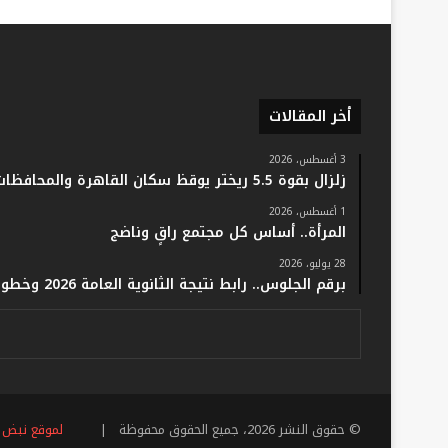
أخر المقالات
3 أغسطس، 2026
زلزال بقوة 5.5 ريختر يوقظ سكان القاهرة والمحافظات.. والفلك: لا خسائر أو إصابات
1 أغسطس، 2026
المرأة.. أساس كل مجتمع راقٍ وناضج
28 يوليو، 2026
برقم الجلوس.. رابط نتيجة الثانوية العامة 2026 وخطوات الاستعلام فور اعتمادها رسميًا
© حقوق النشر 2026، جميع الحقوق محفوظة |
لموقع نبض 