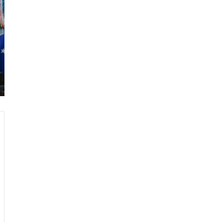
ر
ا
م
ب
:
م
و
ن
د
ي
ا
ل
2
0
2
6
ه
و
ا
ل
أ
ع