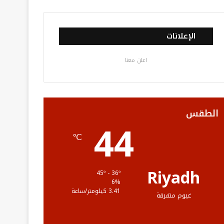
ي
و
و
ن
ل
س
ي
ت
س
خ
الإعلانات
ب
ت
ي
ت
ص
اعلن معنا
و
ر
و
ق
ا
ك
ب
ر
ل
ا
م
الطقس
44
م
و
℃
ق
ع
Riyadh
45º - 36º
6%
R
3.41 كيلومتر/ساعة
غيوم متفرقة
S