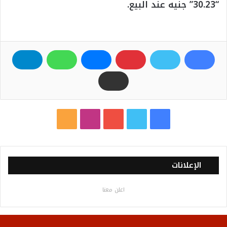
“30.23” جنيه عند البيع.
ف
ت
ي
ا
م
ي
و
و
ن
ل
س
ي
ت
س
خ
الإعلانات
ب
ت
ي
ت
ص
اعلن معنا
و
ر
و
ق
ا
ك
ب
ر
ل