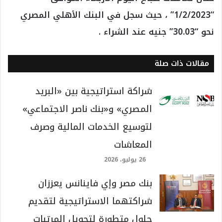
“1/2/2023” ، حيث سجل في البنك الأهلي المصري
نحو “30.03” جنيه عند الشراء .
مقالات ذات صلة
شراكة استراتيجية بين «البريد
المصري» و«بنك ناصر الاجتماعي»
لتوسيع الخدمات المالية وصرف
المعاشات
26 يوليو، 2026
بنك مصر وإي فاينانس يعززان
شراكتهما الاستراتيجية لتقديم
حلول متطورة لتحويل المرتبات