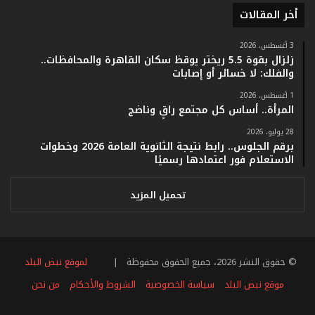
ف
أخر المقالات
ي
ف
3 أغسطس، 2026
ا
زلزال بقوة 5.5 ريختر يوقظ سكان القاهرة والمحافظات..
ت
والفلك: لا خسائر أو إصابات
ؤ
1 أغسطس، 2026
ك
المرأة.. أساس كل مجتمع راقٍ وناضج
د
ا
28 يوليو، 2026
ل
برقم الجلوس.. رابط نتيجة الثانوية العامة 2026 وخطوات
ن
الاستعلام فور اعتمادها رسميًا
ج
ا
تحميل المزيد
ح
ا
ل
ق
© حقوق النشر 2026، جميع الحقوق محفوظة |
لموقع نبض البلد
ي
ا
موقع نبض البلد
سياسة الخصوصية
الشروط والأحكام
من نحن
س
ي