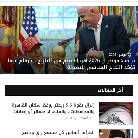
ت
ر
ا
م
ب
:
م
و
29 يونيو، 2026
ترامب: مونديال 2026 هو الأعظم في التاريخ.. وأرقام فيفا
ن
تؤكد النجاح القياسي للبطولة
د
ي
ا
ل
أخر المقالات
2
0
زلزال بقوة 5.5 ريختر يوقظ سكان القاهرة
2
والمحافظات.. والفلك: لا خسائر أو إصابات
6
3 أغسطس، 2026
ه
و
ا
المرأة.. أساس كل مجتمع راقٍ وناضج