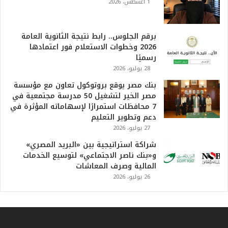
ل
1 أغسطس، 2026
أ
ع
ظ
برقم الجلوس.. رابط نتيجة الثانوية العامة
م
2026 وخطوات الاستعلام فور اعتمادها
ف
رسميًا
ي
28 يوليو، 2026
ا
بنك مصر يوقع بروتوكول تعاون مع مؤسسة
ل
مصر الخير لتشغيل 50 مدرسة مجتمعية في
ت
7 محافظات استمرارًا لإسهاماته المؤثرة في
ا
دعم وتطوير التعليم
ر
27 يوليو، 2026
ي
خ
شراكة استراتيجية بين «البريد المصري»
.
و«بنك ناصر الاجتماعي» لتوسيع الخدمات
.
المالية وصرف المعاشات
و
26 يوليو، 2026
أ
ر
ق
ا
م