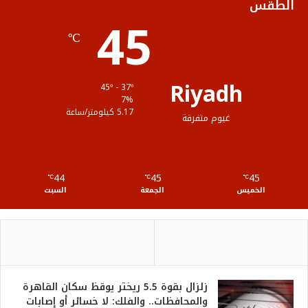
الطقس
45
ا
م
℃
م
و
ق
Riyadh
45º - 37º
ع
7%
5.17 كيلومتر/ساعة
غيوم متفرقة
R
S
44
45
45
℃
S
℃
℃
الخميس
الجمعة
السبت
زلزال بقوة 5.5 ريختر يوقظ سكان القاهرة
والمحافظات.. والفلك: لا خسائر أو إصابات