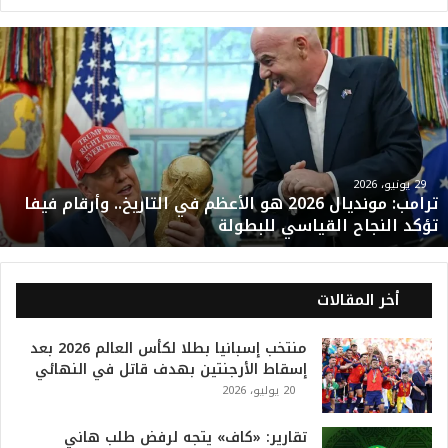
ت
ر
ا
م
ب
:
م
و
29 يونيو، 2026
ترامب: مونديال 2026 هو الأعظم في التاريخ.. وأرقام فيفا
ن
تؤكد النجاح القياسي للبطولة
د
ي
ا
ل
أخر المقالات
2
0
منتخب إسبانيا بطلا لكأس العالم 2026 بعد
2
إسقاط الأرجنتين بهدف قاتل في النهائي
6
20 يوليو، 2026
ه
و
ا
تقارير: «كاف» يتجه لرفض طلب هاني