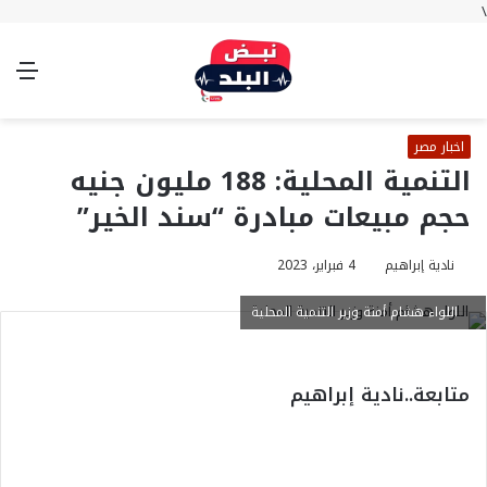
\
بحث
تسجيل
الوضع
الق
عن
الدخول
المظلم
اخبار مصر
التنمية المحلية: 188 مليون جنيه
حجم مبيعات مبادرة “سند الخير”
نادية إبراهيم
4 فبراير، 2023
اللواء هشام أمنة وزير التنمية المحلية
متابعة..نادية إبراهيم