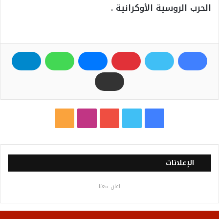
الحرب الروسية الأوكرانية .
ف
ت
ي
ا
م
ي
و
و
ن
ل
س
ي
ت
س
خ
الإعلانات
ب
ت
ي
ت
ص
اعلن معنا
و
ر
و
ق
ا
ك
ب
ر
ل