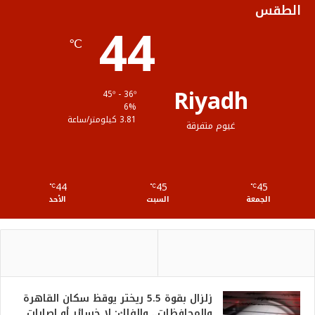
الطقس
44
ا
م
℃
م
و
ق
Riyadh
45º - 36º
ع
6%
3.81 كيلومتر/ساعة
غيوم متفرقة
R
S
44
45
45
℃
S
℃
℃
الجمعة
السبت
الأحد
زلزال بقوة 5.5 ريختر يوقظ سكان القاهرة
والمحافظات.. والفلك: لا خسائر أو إصابات