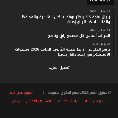
أخر المقالات
م
ف
ي
3 أغسطس، 2026
زلزال بقوة 5.5 ريختر يوقظ سكان القاهرة والمحافظات..
ف
والفلك: لا خسائر أو إصابات
ا
ت
1 أغسطس، 2026
ؤ
المرأة.. أساس كل مجتمع راقٍ وناضج
ك
28 يوليو، 2026
د
برقم الجلوس.. رابط نتيجة الثانوية العامة 2026 وخطوات
ا
الاستعلام فور اعتمادها رسميًا
ل
ن
ج
تحميل المزيد
ا
ح
ا
ل
© حقوق النشر 2026، جميع الحقوق محفوظة |
لموقع نبض البلد
ق
ي
موقع نبض البلد
سياسة الخصوصية
الشروط والأحكام
من نحن
ا
س
فيسبوك
تويتر
يوتيوب
انستقرام
ملخص
ي