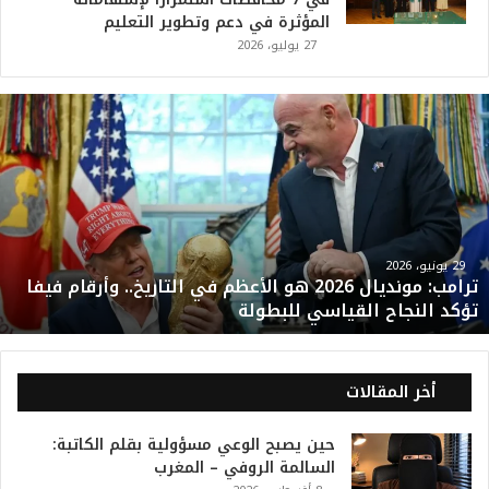
المؤثرة في دعم وتطوير التعليم
27 يوليو، 2026
ت
ر
ا
م
ب
:
م
و
29 يونيو، 2026
ترامب: مونديال 2026 هو الأعظم في التاريخ.. وأرقام فيفا
ن
تؤكد النجاح القياسي للبطولة
د
ي
ا
ل
أخر المقالات
2
0
حين يصبح الوعي مسؤولية بقلم الكاتبة:
2
السالمة الروفي – المغرب
6