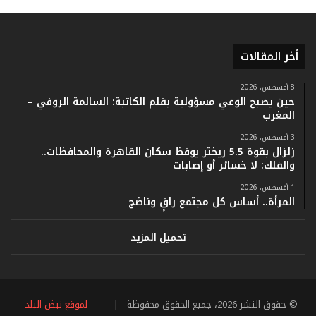
ق
ا
م
أخر المقالات
ف
ي
ف
8 أغسطس، 2026
حين يصبح الوعي مسؤولية بقلم الكاتبة: السالمة الروفي –
ا
المغرب
ت
ؤ
3 أغسطس، 2026
ك
زلزال بقوة 5.5 ريختر يوقظ سكان القاهرة والمحافظات..
د
والفلك: لا خسائر أو إصابات
ا
1 أغسطس، 2026
ل
المرأة.. أساس كل مجتمع راقٍ وناضج
ن
ج
ا
تحميل المزيد
ح
ا
ل
ق
© حقوق النشر 2026، جميع الحقوق محفوظة |
لموقع نبض البلد
ي