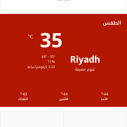
و
ر
و
ق
ا
ك
ب
ر
ل
الطقس
35
ا
م
℃
م
و
ق
Riyadh
44º - 35º
ع
11%
3.23 كيلومتر/ساعة
غيوم متفرقة
R
S
43
44
44
℃
S
℃
℃
الأحد
الأثنين
الثلاثاء