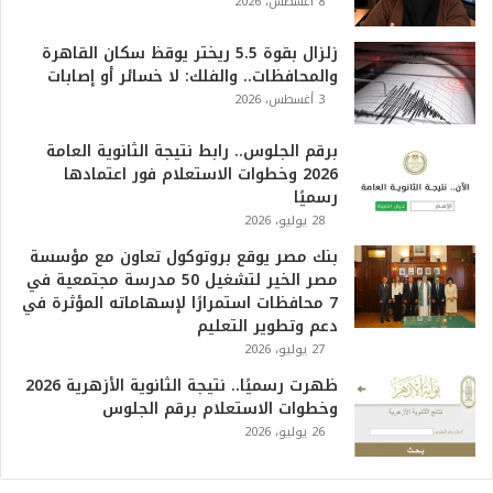
8 أغسطس، 2026
ه
و
ا
زلزال بقوة 5.5 ريختر يوقظ سكان القاهرة
ل
والمحافظات.. والفلك: لا خسائر أو إصابات
أ
3 أغسطس، 2026
ع
ظ
برقم الجلوس.. رابط نتيجة الثانوية العامة
م
2026 وخطوات الاستعلام فور اعتمادها
ف
رسميًا
ي
28 يوليو، 2026
ا
بنك مصر يوقع بروتوكول تعاون مع مؤسسة
ل
مصر الخير لتشغيل 50 مدرسة مجتمعية في
ت
7 محافظات استمرارًا لإسهاماته المؤثرة في
ا
دعم وتطوير التعليم
ر
27 يوليو، 2026
ي
خ
ظهرت رسميًا.. نتيجة الثانوية الأزهرية 2026
.
وخطوات الاستعلام برقم الجلوس
.
26 يوليو، 2026
و
أ
ر