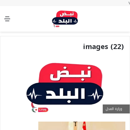
\
بحث
تسجيل
الوضع
الق
عن
الدخول
المظلم
images (22)
وزارة العدل