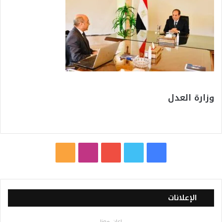
وزارة العدل
ف
ت
ي
ا
م
ي
و
و
ن
ل
س
ي
ت
س
خ
الإعلانات
ب
ت
ي
ت
ص
اعلن معنا