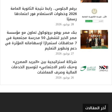
ع
ظ
برقم الجلوس.. رابط نتيجة الثانوية العامة
م
2026 وخطوات الاستعلام فور اعتمادها
ف
رسميًا
ي
28 يوليو، 2026
ا
بنك مصر يوقع بروتوكول تعاون مع مؤسسة
ل
مصر الخير لتشغيل 50 مدرسة مجتمعية في
ت
7 محافظات استمرارًا لإسهاماته المؤثرة في
ا
دعم وتطوير التعليم
ر
27 يوليو، 2026
ي
خ
شراكة استراتيجية بين «البريد المصري»
.
و«بنك ناصر الاجتماعي» لتوسيع الخدمات
.
المالية وصرف المعاشات
و
26 يوليو، 2026
أ
ر
ق
ا
م
ف
أخر المقالات