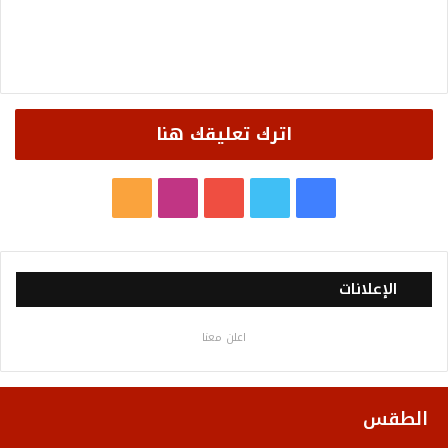
اترك تعليقك هنا
ف
ت
ي
ا
م
ي
و
و
ن
ل
س
ي
ت
س
خ
الإعلانات
ب
ت
ي
ت
ص
اعلن معنا
و
ر
و
ق
ا
ك
ب
ر
ل
الطقس
ا
م