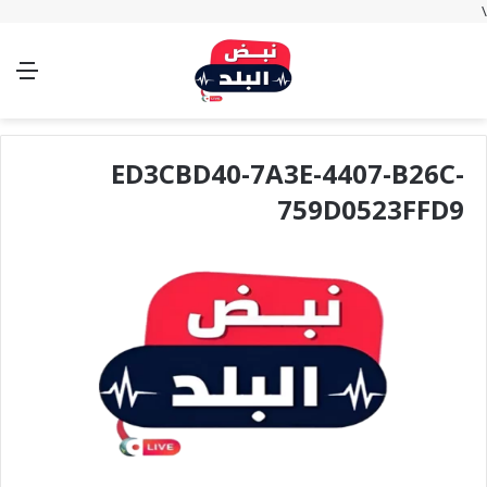
\
بحث
تسجيل
الوضع
الق
عن
الدخول
المظلم
ED3CBD40-7A3E-4407-B26C-
759D0523FFD9