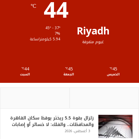
44
℃
م
و
ق
Riyadh
45º - 37º
ع
7%
5.94 كيلومتر/ساعة
غيوم متفرقة
R
S
44
45
45
℃
S
℃
℃
الخميس
الجمعة
السبت
زلزال بقوة 5.5 ريختر يوقظ سكان القاهرة
والمحافظات.. والفلك: لا خسائر أو إصابات
3 أغسطس، 2026