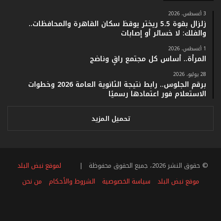
ي
ف
3 أغسطس، 2026
ا
زلزال بقوة 5.5 ريختر يوقظ سكان القاهرة والمحافظات..
ت
والفلك: لا خسائر أو إصابات
ؤ
1 أغسطس، 2026
ك
المرأة.. أساس كل مجتمع راقٍ وناضج
د
ا
28 يوليو، 2026
ل
برقم الجلوس.. رابط نتيجة الثانوية العامة 2026 وخطوات
ن
الاستعلام فور اعتمادها رسميًا
ج
ا
تحميل المزيد
ح
ا
ل
ق
© حقوق النشر 2026، جميع الحقوق محفوظة |
لموقع نبض البلد
ي
ا
موقع نبض البلد
سياسة الخصوصية
الشروط والأحكام
من نحن
س
ي
فيسبوك
تويتر
يوتيوب
انستقرام
ملخص
ل
ل