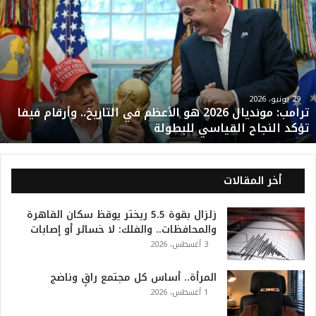
ر
ا
م
ب
:
م
و
29 يونيو، 2026
ترامب: مونديال 2026 هو الأعظم في التاريخ.. وأرقام فيفا
ن
تؤكد النجاح القياسي للبطولة
د
ي
ا
ل
أخر المقالات
2
0
زلزال بقوة 5.5 ريختر يوقظ سكان القاهرة
2
والمحافظات.. والفلك: لا خسائر أو إصابات
6
3 أغسطس، 2026
ه
و
ا
المرأة.. أساس كل مجتمع راقٍ وناضج
ل
1 أغسطس، 2026
أ