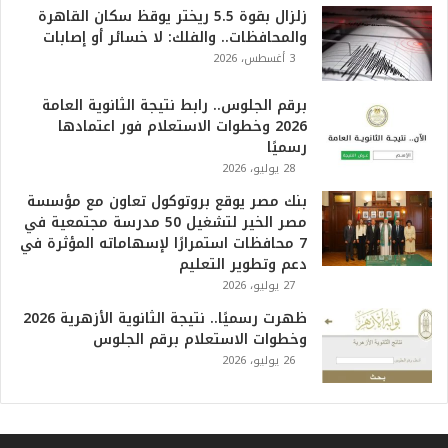
ا
زلزال بقوة 5.5 ريختر يوقظ سكان القاهرة
ل
والمحافظات.. والفلك: لا خسائر أو إصابات
أ
3 أغسطس، 2026
ع
ظ
برقم الجلوس.. رابط نتيجة الثانوية العامة
م
2026 وخطوات الاستعلام فور اعتمادها
ف
رسميًا
ي
28 يوليو، 2026
ا
بنك مصر يوقع بروتوكول تعاون مع مؤسسة
ل
مصر الخير لتشغيل 50 مدرسة مجتمعية في
ت
7 محافظات استمرارًا لإسهاماته المؤثرة في
ا
دعم وتطوير التعليم
ر
27 يوليو، 2026
ي
خ
ظهرت رسميًا.. نتيجة الثانوية الأزهرية 2026
.
وخطوات الاستعلام برقم الجلوس
.
26 يوليو، 2026
و
أ
ر
ق