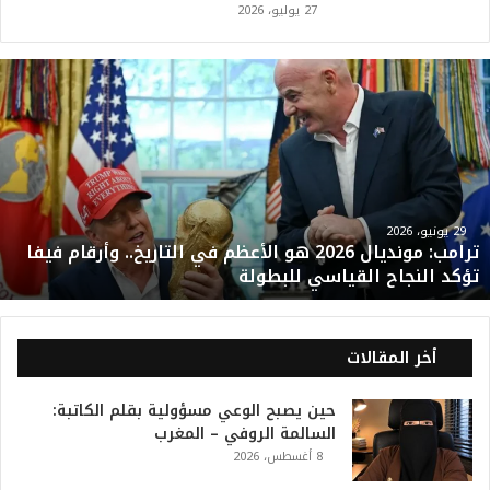
27 يوليو، 2026
ت
ر
ا
م
ب
:
م
و
29 يونيو، 2026
ترامب: مونديال 2026 هو الأعظم في التاريخ.. وأرقام فيفا
ن
تؤكد النجاح القياسي للبطولة
د
ي
ا
ل
أخر المقالات
2
0
حين يصبح الوعي مسؤولية بقلم الكاتبة:
2
السالمة الروفي – المغرب
6
8 أغسطس، 2026
ه
و