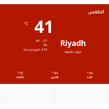
ك
ب
ر
ل
الطقس
41
ا
م
℃
م
و
ق
Riyadh
44º - 37º
ع
7%
4.99 كيلومتر/ساعة
غيوم متفرقة
R
S
43
44
44
℃
S
℃
℃
الأحد
الأثنين
الثلاثاء