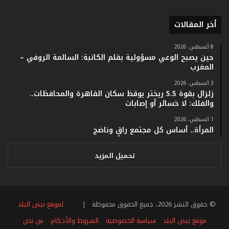
ا
م
أخر المقالات
ف
ي
ف
8 أغسطس، 2026
حين يصبح الوعي مسؤولية بقلم الكاتبة: السالمة الروفي –
ا
المغرب
ت
ؤ
3 أغسطس، 2026
ك
زلزال بقوة 5.5 ريختر يوقظ سكان القاهرة والمحافظات..
د
والفلك: لا خسائر أو إصابات
ا
1 أغسطس، 2026
ل
المرأة.. أساس كل مجتمع راقٍ وناضج
ن
ج
ا
تحميل المزيد
ح
ا
ل
ق
© حقوق النشر 2026، جميع الحقوق محفوظة |
لموقع نبض البلد
ي
ا
موقع نبض البلد
سياسة الخصوصية
الشروط والأحكام
من نحن