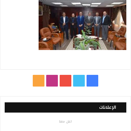
ف
ت
ي
ا
م
ي
و
و
ن
ل
س
ي
ت
س
خ
الإعلانات
ب
ت
ي
ت
ص
اعلن معنا
و
ر
و
ق
ا