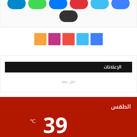
ف
ت
ي
ا
م
ي
و
و
ن
ل
س
ي
ت
س
خ
الإعلانات
ب
ت
ي
ت
ص
اعلن معنا
و
ر
و
ق
ا
ك
ب
ر
ل
الطقس
39
ا
م
℃
م
و
ق