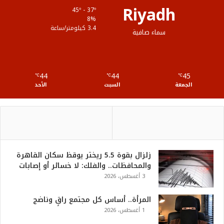
Riyadh
45º - 37º
ع
8%
3.4 كيلومتر/ساعة
سماء صافية
R
S
44
44
45
℃
S
℃
℃
الجمعة
السبت
الأحد
زلزال بقوة 5.5 ريختر يوقظ سكان القاهرة
والمحافظات.. والفلك: لا خسائر أو إصابات
3 أغسطس، 2026
المرأة.. أساس كل مجتمع راقٍ وناضج
1 أغسطس، 2026