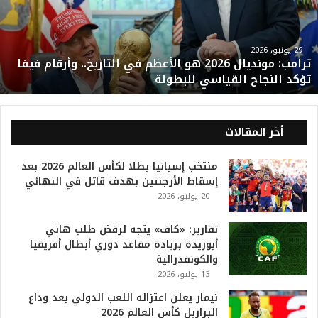
ب
:
م
و
29 يونيو، 2026
ترامب: مونديال 2026 هو الأعظم في التاريخ.. وأرقام فيفا
ن
تؤكد النجاح القياسي للبطولة
د
ي
ا
ل
أخر المقالات
2
0
منتخب إسبانيا بطلا لكأس العالم 2026 بعد
2
إسقاط الأرجنتين بهدف قاتل في النهائي
6
20 يوليو، 2026
ه
و
ا
تقارير: «كاف» يتجه لرفض طلب هاني
ل
أبوريدة بزيادة مقاعد دوري أبطال أفريقيا
أ
والكونفدرالية
ع
13 يوليو، 2026
ظ
نيمار يعلن اعتزاله اللعب الدولي بعد وداع
م
البرازيل كأس العالم 2026