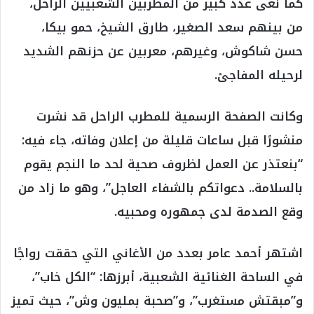
كما نعى عدد كبير من المطربين الشعبيين الراحل،
من بينهم سعد الصغير، طارق الشيخ، حمو بيكا،
حسن شاكوش، وغيرهم، معربين عن حزنهم الشديد
لرحيله المفاجئ.
وكانت الصفحة الرسمية للمطرب الراحل قد نشرت
منشورًا قبل ساعات قليلة من إعلان وفاته، جاء فيه:
“بنعتذر عن العمل لظروف صحية لحد ما النجم يقوم
بالسلامة.. دعواتكم بالشفاء العاجل”، وهو ما زاد من
وقع الصدمة لدى جمهوره ومحبيه.
اشتهر أحمد عامر بعدد من الأغاني التي حققت رواجًا
في الساحة الغنائية الشعبية، أبرزها: “الكل خاب”،
و”مبقتش مستغرب”، و”صحبة بمليون وش”، حيث تميز