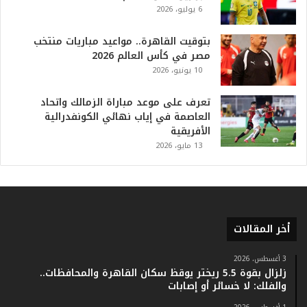
ف
6 يوليو، 2026
ي
ا
بتوقيت القاهرة.. مواعيد مباريات منتخب
ل
مصر في كأس العالم 2026
ت
10 يونيو، 2026
ا
ر
ي
تعرف على موعد مباراة الزمالك واتحاد
خ
العاصمة في إياب نهائي الكونفدرالية
.
الأفريقية
.
13 مايو، 2026
و
أ
ر
ق
ا
أخر المقالات
م
ف
ي
3 أغسطس، 2026
زلزال بقوة 5.5 ريختر يوقظ سكان القاهرة والمحافظات..
ف
والفلك: لا خسائر أو إصابات
ا
ت