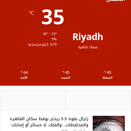
35
ا
م
℃
م
و
ق
Riyadh
45º - 33º
ع
9%
4.39 كيلومتر/ساعة
سماء صافية
R
S
44
45
45
℃
S
℃
℃
الجمعة
السبت
الأحد
زلزال بقوة 5.5 ريختر يوقظ سكان القاهرة
والمحافظات.. والفلك: لا خسائر أو إصابات