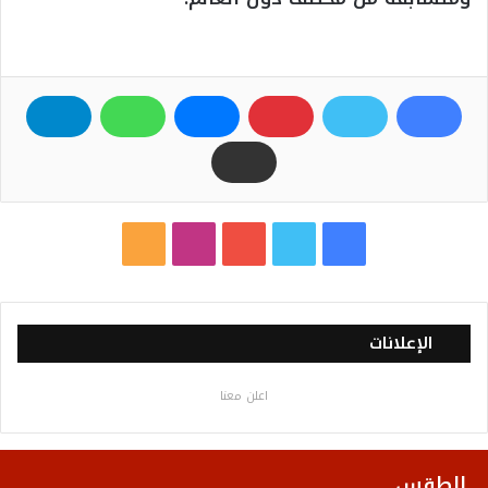
ف
ت
ي
ا
م
ي
و
و
ن
ل
س
ي
ت
س
خ
الإعلانات
ب
ت
ي
ت
ص
اعلن معنا
و
ر
و
ق
ا
ك
ب
ر
ل
الطقس