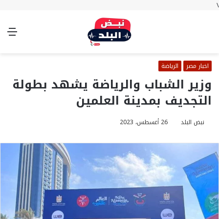
\
بحث
تسجيل
الوضع
الق
عن
الدخول
المظلم
اخبار مصر
الرياضة
وزير الشباب والرياضة يشهد بطولة
التجديف بمدينة العلمين
نبض البلد
26 أغسطس، 2023