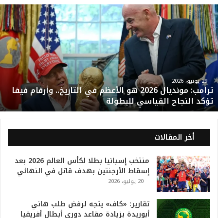
ت
ر
ا
م
ب
:
م
و
29 يونيو، 2026
ترامب: مونديال 2026 هو الأعظم في التاريخ.. وأرقام فيفا
ن
تؤكد النجاح القياسي للبطولة
د
ي
ا
ل
أخر المقالات
2
0
منتخب إسبانيا بطلا لكأس العالم 2026 بعد
2
إسقاط الأرجنتين بهدف قاتل في النهائي
6
20 يوليو، 2026
ه
و
ا
تقارير: «كاف» يتجه لرفض طلب هاني
ل
أبوريدة بزيادة مقاعد دوري أبطال أفريقيا