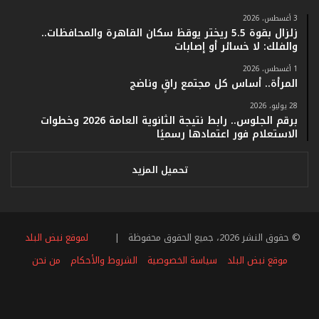
ف
ي
3 أغسطس، 2026
زلزال بقوة 5.5 ريختر يوقظ سكان القاهرة والمحافظات..
ف
والفلك: لا خسائر أو إصابات
ا
ت
1 أغسطس، 2026
ؤ
المرأة.. أساس كل مجتمع راقٍ وناضج
ك
28 يوليو، 2026
د
برقم الجلوس.. رابط نتيجة الثانوية العامة 2026 وخطوات
ا
الاستعلام فور اعتمادها رسميًا
ل
ن
ج
تحميل المزيد
ا
ح
ا
ل
© حقوق النشر 2026، جميع الحقوق محفوظة |
لموقع نبض البلد
ق
ي
موقع نبض البلد
سياسة الخصوصية
الشروط والأحكام
من نحن
ا
س
فيسبوك
تويتر
يوتيوب
انستقرام
ملخص
ي
ل