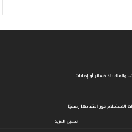
ف
ا
ت
ؤ
ك
د
ا
ل
ن
ج
ا
ح
ا
ل
ق
ي
ا
س
ي
تحميل المزيد
ل
ل