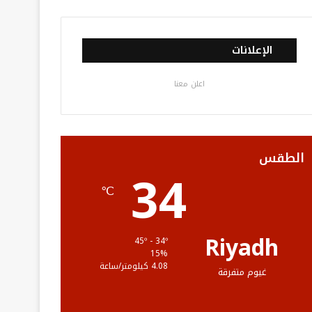
ي
و
و
ن
ل
س
ي
ت
س
خ
الإعلانات
ب
ت
ي
ت
ص
اعلن معنا
و
ر
و
ق
ا
ك
ب
ر
ل
ا
م
الطقس
34
م
و
℃
ق
ع
Riyadh
45º - 34º
15%
R
4.08 كيلومتر/ساعة
غيوم متفرقة
S