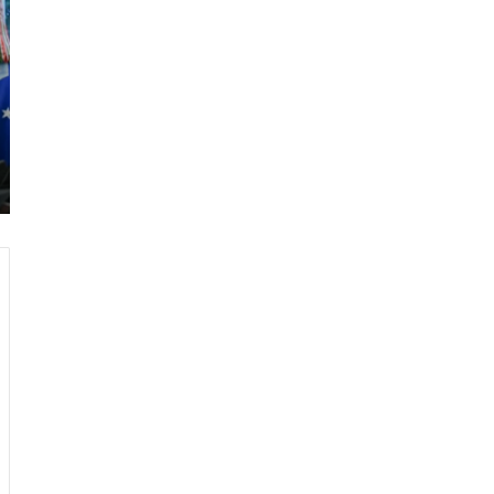
ر
ا
م
ب
:
م
و
ن
د
ي
ا
ل
2
0
2
6
ه
و
ا
ل
أ
ع