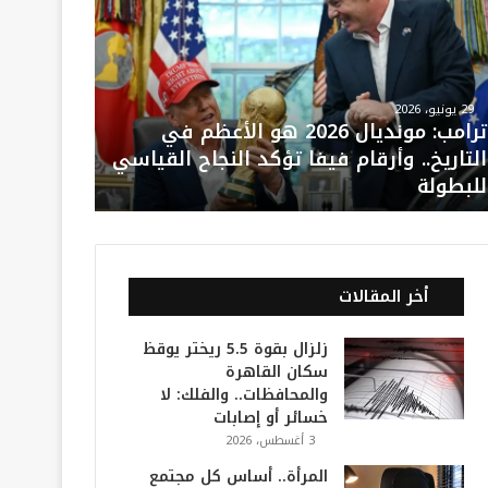
29 يونيو، 2026
ترامب: مونديال 2026 هو الأعظم في
التاريخ.. وأرقام فيفا تؤكد النجاح القياسي
للبطولة
أخر المقالات
زلزال بقوة 5.5 ريختر يوقظ
سكان القاهرة
والمحافظات.. والفلك: لا
خسائر أو إصابات
3 أغسطس، 2026
المرأة.. أساس كل مجتمع