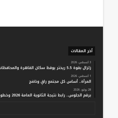
أخر المقالات
3 أغسطس، 2026
زلزال بقوة 5.5 ريختر يوقظ سكان القاهرة والمحافظات.. والفلك: لا خسائر أو إصابات
1 أغسطس، 2026
المرأة.. أساس كل مجتمع راقٍ وناضج
28 يوليو، 2026
برقم الجلوس.. رابط نتيجة الثانوية العامة 2026 وخطوات الاستعلام فور اعتمادها رسميًا