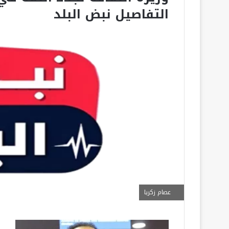
التفاصيل نبض البلد
عصام زكريا