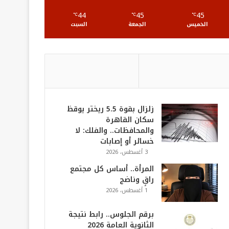
S
44
45
45
℃
℃
℃
الخميس
الجمعة
السبت
زلزال بقوة 5.5 ريختر يوقظ
سكان القاهرة
والمحافظات.. والفلك: لا
خسائر أو إصابات
3 أغسطس، 2026
المرأة.. أساس كل مجتمع
راقٍ وناضج
1 أغسطس، 2026
برقم الجلوس.. رابط نتيجة
الثانوية العامة 2026