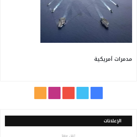
مدمرات أمريكية
ف
ت
ي
ا
م
ي
و
و
ن
ل
س
ي
ت
س
خ
الإعلانات
ب
ت
ي
ت
ص
اعلن معنا