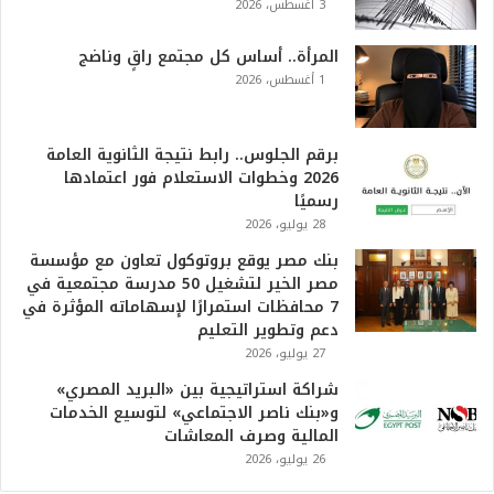
3 أغسطس، 2026
ه
و
ا
المرأة.. أساس كل مجتمع راقٍ وناضج
ل
1 أغسطس، 2026
أ
ع
ظ
برقم الجلوس.. رابط نتيجة الثانوية العامة
م
2026 وخطوات الاستعلام فور اعتمادها
ف
رسميًا
ي
28 يوليو، 2026
ا
بنك مصر يوقع بروتوكول تعاون مع مؤسسة
ل
مصر الخير لتشغيل 50 مدرسة مجتمعية في
ت
7 محافظات استمرارًا لإسهاماته المؤثرة في
ا
دعم وتطوير التعليم
ر
27 يوليو، 2026
ي
خ
شراكة استراتيجية بين «البريد المصري»
.
و«بنك ناصر الاجتماعي» لتوسيع الخدمات
.
المالية وصرف المعاشات
و
26 يوليو، 2026
أ