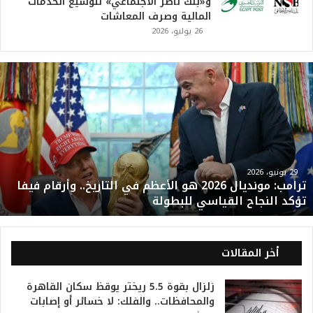
و«بنك ناصر الاجتماعي» لتوسيع الخدمات
المالية وصرف المعاشات
26 يوليو، 2026
ت
ر
ا
م
ب
:
م
و
29 يونيو، 2026
ترامب: مونديال 2026 هو الأعظم في التاريخ.. وأرقام فيفا
ن
تؤكد النجاح القياسي للبطولة
د
ي
ا
ل
أخر المقالات
2
0
زلزال بقوة 5.5 ريختر يوقظ سكان القاهرة
2
والمحافظات.. والفلك: لا خسائر أو إصابات
6