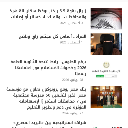
زلزال بقوة 5.5 ريختر يوقظ سكان القاهرة
والمحافظات.. والفلك: لا خسائر أو إصابات
3 أغسطس، 2026
المرأة.. أساس كل مجتمع راقٍ وناضج
1 أغسطس، 2026
برقم الجلوس.. رابط نتيجة الثانوية العامة
2026 وخطوات الاستعلام فور اعتمادها
رسميًا
28 يوليو، 2026
بنك مصر يوقع بروتوكول تعاون مع مؤسسة
مصر الخير لتشغيل 50 مدرسة مجتمعية
في 7 محافظات استمرارًا لإسهاماته
المؤثرة في دعم وتطوير التعليم
27 يوليو، 2026
شراكة استراتيجية بين «البريد المصري»