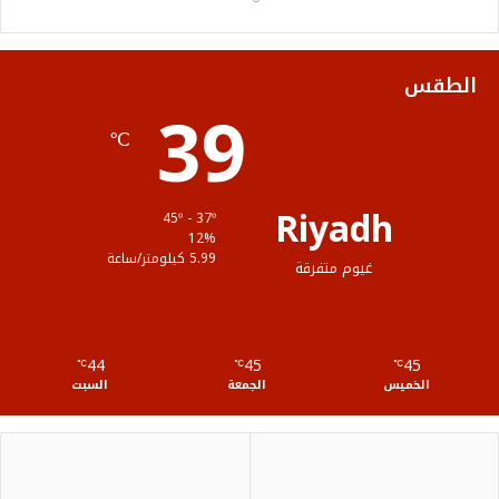
و
ر
و
ق
ا
ك
ب
ر
ل
الطقس
39
ا
م
℃
م
و
ق
Riyadh
45º - 37º
ع
12%
5.99 كيلومتر/ساعة
غيوم متفرقة
R
S
44
45
45
℃
S
℃
℃
الخميس
الجمعة
السبت