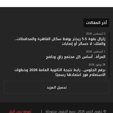
ر
ق
ا
م
ف
أخر المقالات
ي
ف
3 أغسطس، 2026
ا
زلزال بقوة 5.5 ريختر يوقظ سكان القاهرة والمحافظات..
ت
والفلك: لا خسائر أو إصابات
ؤ
1 أغسطس، 2026
ك
المرأة.. أساس كل مجتمع راقٍ وناضج
د
ا
28 يوليو، 2026
ل
برقم الجلوس.. رابط نتيجة الثانوية العامة 2026 وخطوات
ن
الاستعلام فور اعتمادها رسميًا
ج
ا
تحميل المزيد
ح
ا
ل
ق
© حقوق النشر 2026، جميع الحقوق محفوظة |
لموقع نبض البلد
ي