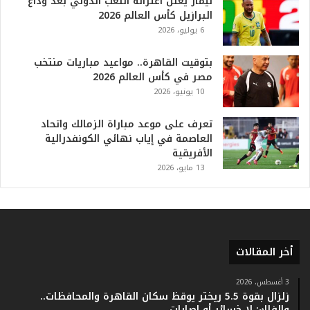
نيمار يعلن اعتزاله اللعب الدولي بعد وداع
م
البرازيل كأس العالم 2026
ف
6 يوليو، 2026
ي
ا
بتوقيت القاهرة.. مواعيد مباريات منتخب
ل
مصر في كأس العالم 2026
ت
10 يونيو، 2026
ا
ر
ي
تعرف على موعد مباراة الزمالك واتحاد
خ
العاصمة في إياب نهائي الكونفدرالية
.
الأفريقية
.
13 مايو، 2026
و
أ
ر
ق
ا
أخر المقالات
م
ف
ي
3 أغسطس، 2026
زلزال بقوة 5.5 ريختر يوقظ سكان القاهرة والمحافظات..
ف
والفلك: لا خسائر أو إصابات