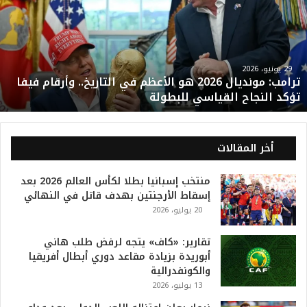
م
ب
:
م
و
29 يونيو، 2026
ترامب: مونديال 2026 هو الأعظم في التاريخ.. وأرقام فيفا
ن
تؤكد النجاح القياسي للبطولة
د
ي
ا
ل
أخر المقالات
2
0
منتخب إسبانيا بطلا لكأس العالم 2026 بعد
2
إسقاط الأرجنتين بهدف قاتل في النهائي
6
20 يوليو، 2026
ه
و
ا
تقارير: «كاف» يتجه لرفض طلب هاني
ل
أبوريدة بزيادة مقاعد دوري أبطال أفريقيا
أ
والكونفدرالية
ع
13 يوليو، 2026
ظ