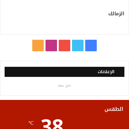
الزمالك
ف
ت
ي
ا
م
ي
و
و
ن
ل
س
ي
ت
س
خ
الإعلانات
ب
ت
ي
ت
ص
اعلن معنا
و
ر
و
ق
ا
ك
ب
ر
ل
الطقس
38
ا
م
℃
م
و