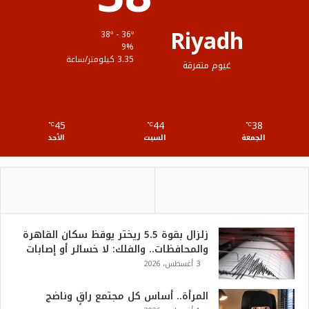
ق
Riyadh
38º - 36º
ع
9%
3.35 كيلومتر/ساعة
غيوم متفرقة
R
S
45
44
38
℃
S
℃
℃
الجمعة
السبت
الأحد
زلزال بقوة 5.5 ريختر يوقظ سكان القاهرة
والمحافظات.. والفلك: لا خسائر أو إصابات
3 أغسطس، 2026
المرأة.. أساس كل مجتمع راقٍ وناضج