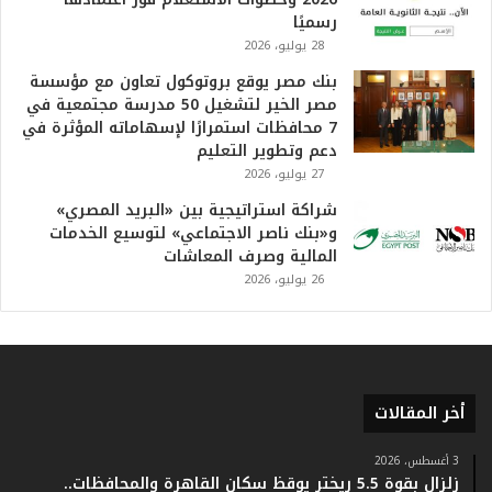
ف
رسميًا
ي
28 يوليو، 2026
ا
بنك مصر يوقع بروتوكول تعاون مع مؤسسة
ل
مصر الخير لتشغيل 50 مدرسة مجتمعية في
ت
7 محافظات استمرارًا لإسهاماته المؤثرة في
ا
دعم وتطوير التعليم
ر
27 يوليو، 2026
ي
خ
شراكة استراتيجية بين «البريد المصري»
.
و«بنك ناصر الاجتماعي» لتوسيع الخدمات
.
المالية وصرف المعاشات
و
26 يوليو، 2026
أ
ر
ق
ا
م
ف
أخر المقالات
ي
ف
3 أغسطس، 2026
ا
زلزال بقوة 5.5 ريختر يوقظ سكان القاهرة والمحافظات..