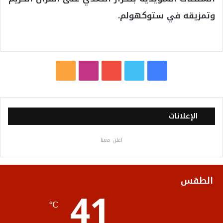
وتمزيقه في ستوكهولم.
ف
ت
ي
ا
م
ي
و
و
ن
ل
س
ي
ت
س
خ
الإعلانات
ب
ت
ي
ت
ص
اعلن معنا
و
ر
و
ق
ا
ك
ب
ر
ل
الطقس
41
ا
م
℃
م
و