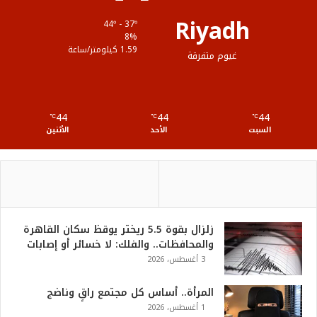
ق
Riyadh
44º - 37º
ع
8%
1.59 كيلومتر/ساعة
غيوم متفرقة
R
S
44
44
44
℃
S
℃
℃
السبت
الأحد
الأثنين
زلزال بقوة 5.5 ريختر يوقظ سكان القاهرة
والمحافظات.. والفلك: لا خسائر أو إصابات
3 أغسطس، 2026
المرأة.. أساس كل مجتمع راقٍ وناضج
1 أغسطس، 2026