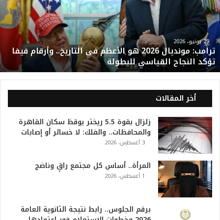
م
ب
:
م
و
29 يونيو، 2026
ترامب: مونديال 2026 هو الأعظم في التاريخ.. وأرقام فيفا
ن
تؤكد النجاح القياسي للبطولة
د
ي
ا
ل
أخر المقالات
2
0
زلزال بقوة 5.5 ريختر يوقظ سكان القاهرة
2
والمحافظات.. والفلك: لا خسائر أو إصابات
6
3 أغسطس، 2026
ه
و
ا
المرأة.. أساس كل مجتمع راقٍ وناضج
ل
1 أغسطس، 2026
أ
ع
ظ
برقم الجلوس.. رابط نتيجة الثانوية العامة
م
2026 وخطوات الاستعلام فور اعتمادها