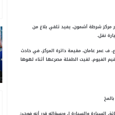
ر مركز شرطة أشمون، يفيد تلقي بلاغ من
ت
ر
رة نقل.
ا
م
، ف عمر عامان، مقيمة دائرة المركز، في حادث
ب
:
 نقل قيادة م، م، ع 30 عام مقيم الفيوم، لقيت الطفلة مصرعها أثناء لهوها
م
و
ن
د
ي
ا
ل
المخ
2
0
2
ق السيارة والسيارة ا، وبسؤاله قرر أنه فوجئ