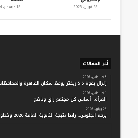
25 فبراير، 2025
15 ديسمبر، 2024
أخر المقالات
3 أغسطس، 2026
زلزال بقوة 5.5 ريختر يوقظ سكان القاهرة والمحافظات.. والفلك: لا خسائر أو إصابات
1 أغسطس، 2026
المرأة.. أساس كل مجتمع راقٍ وناضج
28 يوليو، 2026
برقم الجلوس.. رابط نتيجة الثانوية العامة 2026 وخطوات الاستعلام فور اعتمادها رسميًا