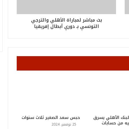
ر
ق
ا
بث مباشر لمباراة الأهلي والترجي
م
التونسي بـ دوري أبطال إفريقيا
ف
ي
ف
ا
ت
ؤ
ك
د
ا
ل
حبس سعد الصغير ثلاث سنوات
ن
ج
25 نوفمبر، 2024
ا
ح
ا
بنك الأهلي يسرق
ل
نيه من حسابات
ق