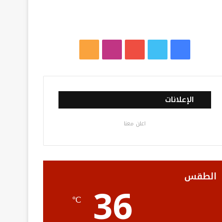
ف
ت
ي
ا
م
ي
و
و
ن
ل
س
ي
ت
س
خ
الإعلانات
ب
ت
ي
ت
ص
اعلن معنا
و
ر
و
ق
ا
ك
ب
ر
ل
ا
م
الطقس
36
م
و
℃
ق