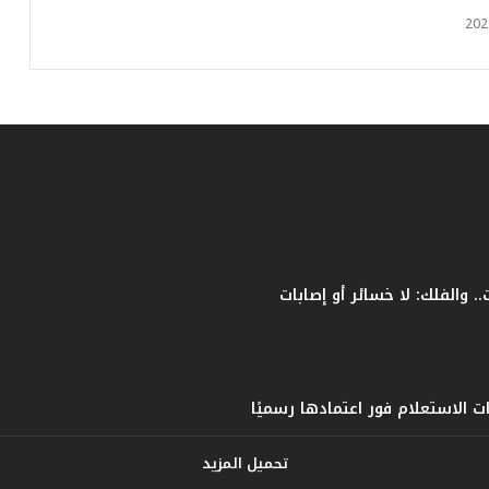
ي
ا
س
ي
ل
ل
ب
ط
و
ل
ة
تحميل المزيد