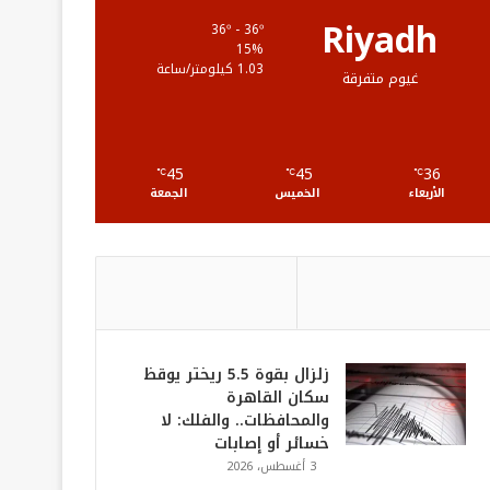
ع
Riyadh
36º - 36º
15%
R
1.03 كيلومتر/ساعة
غيوم متفرقة
S
S
45
45
36
℃
℃
℃
الأربعاء
الخميس
الجمعة
زلزال بقوة 5.5 ريختر يوقظ
سكان القاهرة
والمحافظات.. والفلك: لا
خسائر أو إصابات
3 أغسطس، 2026