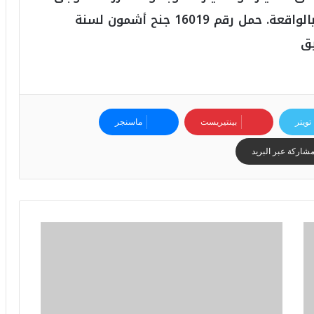
6
ه
بها وصدمها عن طريق الخطأ، وحرر محضر بالواقعة. حمل رقم 16019 جنح أشمون لسنة
و
ا
ل
أ
ع
ظ
م
تويتر
بينتيريست
ماسنجر
ف
ي
شاركة عبر البريد
ا
ل
ت
ا
ر
ي
خ
.
.
و
أ