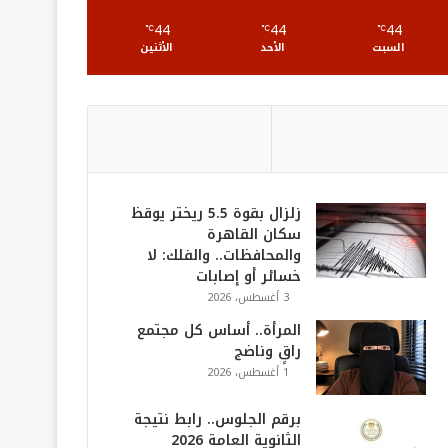
S
44
44
44
℃
℃
℃
السبت
الأحد
الأثنين
زلزال بقوة 5.5 ريختر يوقظ
سكان القاهرة
والمحافظات.. والفلك: لا
خسائر أو إصابات
3 أغسطس، 2026
المرأة.. أساس كل مجتمع
راقٍ وناضج
1 أغسطس، 2026
برقم الجلوس.. رابط نتيجة
الثانوية العامة 2026