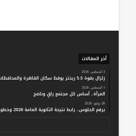
أخر المقالات
3 أغسطس، 2026
زلزال بقوة 5.5 ريختر يوقظ سكان القاهرة والمحافظات.. والفلك: لا خسائر أو إصابات
1 أغسطس، 2026
المرأة.. أساس كل مجتمع راقٍ وناضج
28 يوليو، 2026
برقم الجلوس.. رابط نتيجة الثانوية العامة 2026 وخطوات الاستعلام فور اعتمادها رسميًا