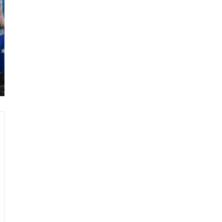
ر
ا
م
ب
:
م
و
ن
د
ي
ا
ل
2
0
2
6
ه
و
ا
ل
أ
ع