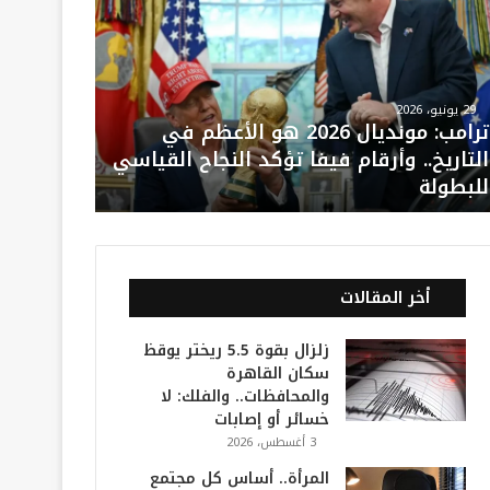
29 يونيو، 2026
ترامب: مونديال 2026 هو الأعظم في
التاريخ.. وأرقام فيفا تؤكد النجاح القياسي
للبطولة
أخر المقالات
زلزال بقوة 5.5 ريختر يوقظ
سكان القاهرة
والمحافظات.. والفلك: لا
خسائر أو إصابات
3 أغسطس، 2026
المرأة.. أساس كل مجتمع