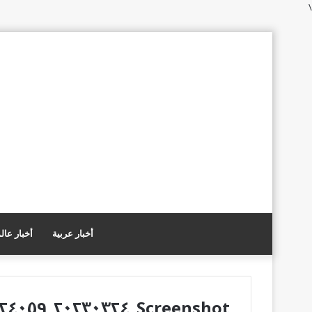
\
أخبار عربية
أخبار عال
Screenshot_٢٠٢٣٠٣٢٤_٢٢٤٠٥٩