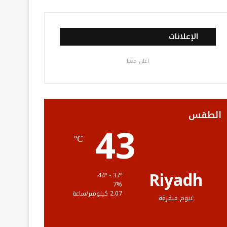
ي
و
و
ن
ل
س
ي
ت
س
خ
الإعلانات
ب
ت
ي
ت
ص
اعلن معنا
و
ر
و
ق
ا
ك
ب
ر
ل
ا
م
الطقس
43
م
و
℃
ق
ع
Riyadh
44º - 37º
7%
R
2.07 كيلومتر/ساعة
غيوم متفرقة
S