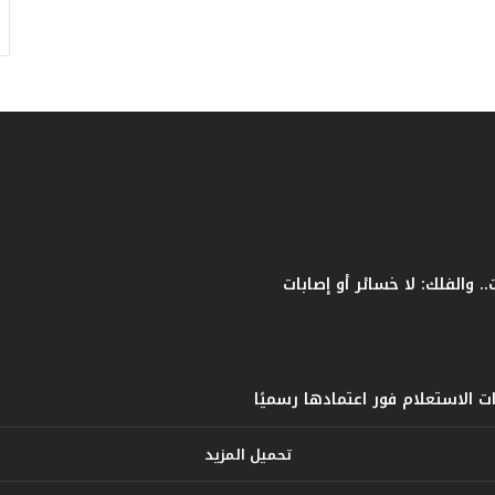
ف
ا
ت
ؤ
ك
د
ا
ل
ن
ج
ا
ح
ا
ل
ق
ي
ا
س
ي
تحميل المزيد
ل
ل