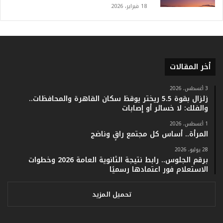
.
18 فبراير، 2026
و
أ
ر
ق
ا
أخر المقالات
م
ف
ي
3 أغسطس، 2026
زلزال بقوة 5.5 ريختر يوقظ سكان القاهرة والمحافظات..
ف
والفلك: لا خسائر أو إصابات
ا
ت
1 أغسطس، 2026
ؤ
المرأة.. أساس كل مجتمع راقٍ وناضج
ك
28 يوليو، 2026
د
برقم الجلوس.. رابط نتيجة الثانوية العامة 2026 وخطوات
ا
الاستعلام فور اعتمادها رسميًا
ل
ن
ج
تحميل المزيد
ا
ح