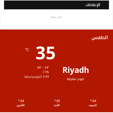
س
ي
ت
س
خ
الإعلانات
ب
ت
ي
ت
ص
اعلن معنا
و
ر
و
ق
ا
ك
ب
ر
ل
الطقس
35
ا
م
℃
م
و
ق
Riyadh
44º - 34º
ع
11%
0.99 كيلومتر/ساعة
غيوم متفرقة
R
S
44
45
44
℃
S
℃
℃
السبت
الأحد
الأثنين