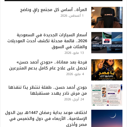
0
المرأة.. أساس كل مجتمع راقٍ وناضج
2
1 أغسطس، 2026
6
ه
و
ا
أسعار السيارات الجديدة في السعودية
ل
2026.. قائمة محدثة تكشف أحدث الموديلات
أ
والفئات في السوق
ع
13 مايو، 2026
ظ
فرحة بعد معاناة.. «جودي أحمد حسن»
م
تحصل على علاج عام كامل بدعم المتبرعين
ف
4 مايو، 2026
ي
ا
جودي أحمد حسن.. طفلة تنتظر يدًا تنقذها
ل
من مرض نادر يهدد مستقبلها
ت
24 أبريل، 2026
ا
ر
ي
اختلاف موعد بداية رمضان 1447هـ بين الدول
خ
الإسلامية.. الأربعاء في دول والخميس في
.
مصر وأخرى