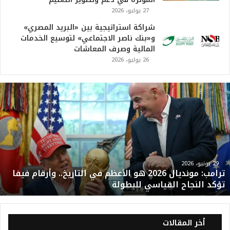
27 يوليو، 2026
شراكة استراتيجية بين «البريد المصري»
و«بنك ناصر الاجتماعي» لتوسيع الخدمات
المالية وصرف المعاشات
26 يوليو، 2026
ت
ر
ا
م
ب
:
م
و
29 يونيو، 2026
ترامب: مونديال 2026 هو الأعظم في التاريخ.. وأرقام فيفا
ن
تؤكد النجاح القياسي للبطولة
د
ي
ا
ل
أخر المقالات
2