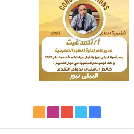
ف
ت
ي
ا
م
ي
و
و
ن
ل