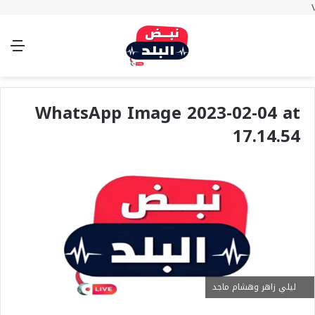
\
بحث
تسجيل
الوضع
الق
عن
الدخول
المظلم
WhatsApp Image 2023-02-04 at
17.14.54
ليلي زاهر وهشام ماجد