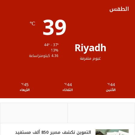
ك
ب
ر
ل
الطقس
39
ا
م
℃
م
و
ق
Riyadh
44º - 37º
ع
13%
4.36 كيلومتر/ساعة
غيوم متفرقة
R
S
45
44
44
℃
S
℃
℃
الأثنين
الثلاثاء
الأربعاء
التموين تكشف مصير 850 ألف مستفيد