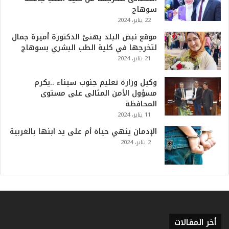
أ
سوهاج
ع
22 يناير، 2024
ظ
موقع نبض البلد يهنئ الدكتورة أميرة جمال
م
لتخرجها في كلية الطب البشري بسوهاج
ف
21 يناير، 2024
ي
ا
وكيل وزارة تعليم جنوب سيناء ..يكرم
ل
مسؤول الأمن المثالى على مستوى
ت
المحافظة
ا
11 يناير، 2024
ر
ي
الإدمان ينهي حياة أم على يد ابنها بالغربية
خ
2 يناير، 2024
.
.
و
أ
ر
ق
ا
أخر المقالات
م