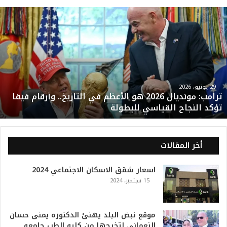
ت
ر
ا
م
ب
:
م
و
29 يونيو، 2026
ترامب: مونديال 2026 هو الأعظم في التاريخ.. وأرقام فيفا
ن
تؤكد النجاح القياسي للبطولة
د
ي
ا
ل
أخر المقالات
2
0
اسعار شقق الاسكان الاجتماعي 2024
2
15 سبتمبر، 2024
6
ه
و
ا
موقع نبض البلد يهنئ الدكتوره يمنى حسان
ل
النعمانى لتخرجها من كليه الطب جامعه