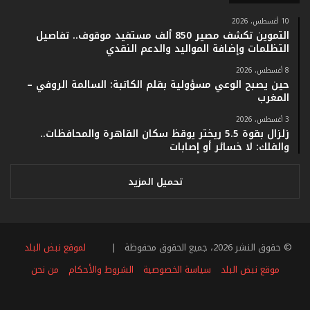
ف
ي
10 أغسطس، 2026
التموين تكشف مصير 850 ألف مستفيد موقوف.. تفاصيل
ف
التظلمات وإضافة المواليد والدعم النقدي
ا
ت
8 أغسطس، 2026
ؤ
حين يصبح الوعي مسؤولية بقلم الكاتبة: السالمة الروفي –
ك
المغرب
د
3 أغسطس، 2026
ا
زلزال بقوة 5.5 ريختر يوقظ سكان القاهرة والمحافظات..
ل
والفلك: لا خسائر أو إصابات
ن
ج
ا
تحميل المزيد
ح
ا
ل
ق
© حقوق النشر 2026، جميع الحقوق محفوظة |
لموقع نبض البلد
ي
ا
موقع نبض البلد
سياسة الخصوصية
الشروط والأحكام
من نحن
س
ي
فيسبوك
تويتر
يوتيوب
انستقرام
ملخص