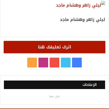
ليلي زاهر وهشام ماجد
اترك تعليقك هنا
ف
ت
ي
ا
م
ي
و
و
ن
ل
س
ي
ت
س
خ
الإعلانات
ب
ت
ي
ت
ص
اعلن معنا
و
ر
و
ق
ا