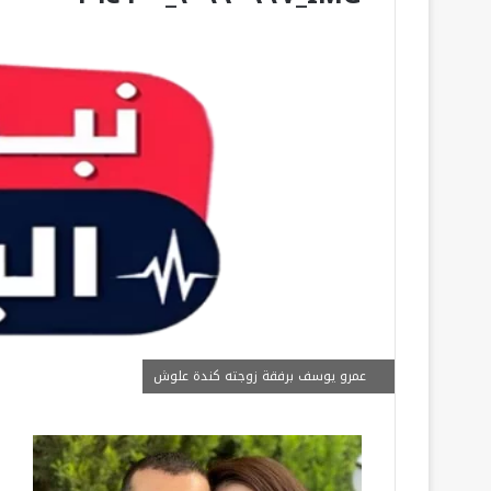
عمرو يوسف برفقة زوجته كندة علوش