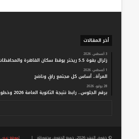
أخر المقالات
3 أغسطس، 2026
زلزال بقوة 5.5 ريختر يوقظ سكان القاهرة والمحافظات.. والفلك: لا خسائر أو إصابات
1 أغسطس، 2026
المرأة.. أساس كل مجتمع راقٍ وناضج
28 يوليو، 2026
برقم الجلوس.. رابط نتيجة الثانوية العامة 2026 وخطوات الاستعلام فور اعتمادها رسميًا
© حقوق النشر 2026، جميع الحقوق محفوظة |
لموقع نبض 