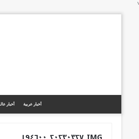
\
أخبار عربية
أخبار عال
IMG_٢٠٢٣٠٣٢٧_١٩٤٦٠٠