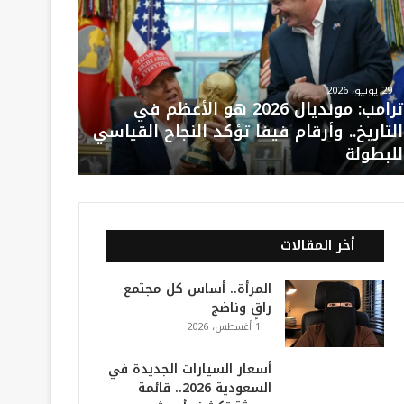
29 يونيو، 2026
ترامب: مونديال 2026 هو الأعظم في
التاريخ.. وأرقام فيفا تؤكد النجاح القياسي
للبطولة
أخر المقالات
المرأة.. أساس كل مجتمع
راقٍ وناضج
1 أغسطس، 2026
أسعار السيارات الجديدة في
السعودية 2026.. قائمة