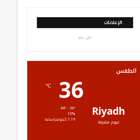
ي
و
و
ن
ل
س
ي
ت
س
خ
الإعلانات
ب
ت
ي
ت
ص
اعلن معنا
و
ر
و
ق
ا
ك
ب
ر
ل
ا
م
الطقس
36
م
و
℃
ق
ع
Riyadh
44º - 36º
10%
R
1.19 كيلومتر/ساعة
غيوم متفرقة
S