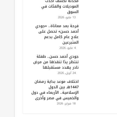
محدثة تكشف أحدث
الموديلات والفئات في
السوق
13 مايو، 2026
فرحة بعد معاناة.. «جودي
أحمد حسن» تحصل على
علاج عام كامل بدعم
المتبرعين
4 مايو، 2026
جودي أحمد حسن.. طفلة
تنتظر يدًا تنقذها من مرض
نادر يهدد مستقبلها
24 أبريل، 2026
اختلاف موعد بداية رمضان
1447هـ بين الدول
الإسلامية.. الأربعاء في دول
والخميس في مصر وأخرى
18 فبراير، 2026