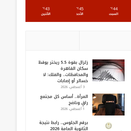
S
43
45
44
℃
℃
℃
السبت
الأحد
الأثنين
زلزال بقوة 5.5 ريختر يوقظ
سكان القاهرة
والمحافظات.. والفلك: لا
خسائر أو إصابات
3 أغسطس، 2026
المرأة.. أساس كل مجتمع
راقٍ وناضج
1 أغسطس، 2026
برقم الجلوس.. رابط نتيجة
الثانوية العامة 2026