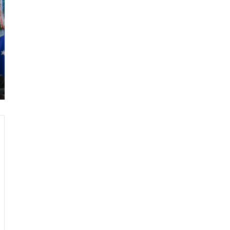
ر
ا
م
ب
:
م
و
ن
د
ي
ا
ل
2
0
2
6
ه
و
ا
ل
أ
ع