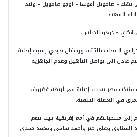
ي
هاء – صامويل أموسا – أوجو صامويل – وليد
ا
لله السعيد.
س
ي
ل
 لاكاي – دودو الجباس.
ل
ب
ط
إكرامي المصاب بالكتف ورمضان صبحي بسبب إصابة
و
هيم عادل الي يواصل التأهيل وعدم الجاهزية
ل
ة
ة منتخب مصر بسبب إصابة في أربطة غضروف
مزق في العضلة الخلفية.
م إلى منتخباتهم في أمم إفريقيا، حيث تضم
 وهم أحمد الشناوي وعلي جبر وأحمد سامي ومحمد حمدي