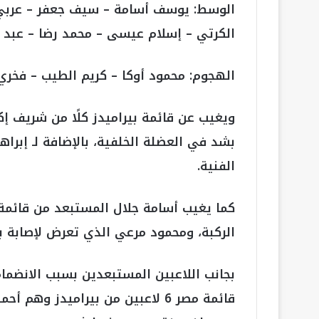
الوسط: يوسف أسامة – سيف جعفر – عربي ب
الكرتي – إسلام عيسى – محمد رضا – عبد ا
الهجوم: محمود أوكا – كريم الطيب – فخري
ويغيب عن قائمة بيراميدز كلًا من شريف 
بشد في العضلة الخلفية، بالإضافة لـ إبرا
الفنية.
كما يغيب أسامة جلال المستبعد من قائم
الركبة، ومحمود مرعي الذي تعرض لإصابة ب
بجانب اللاعبين المستبعدين بسبب الانضما
قائمة مصر 6 لاعبين من بيراميدز