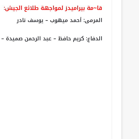
قا~مة بيراميدز لمواجهة طلائع الجيش:
المرمى: أحمد ميهوب – يوسف نادر
الدفاع: كريم حافظ – عبد الرحمن صميدة –