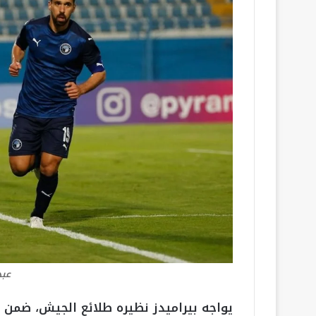
عبد
يواجه بيراميدز نظيره طلائع الجيش، ضمن 