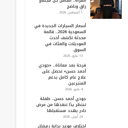
المرأة.. أساس كل مجتمع
راقٍ وناضج
1 أغسطس، 2026
أسعار السيارات الجديدة في
السعودية 2026.. قائمة
محدثة تكشف أحدث
الموديلات والفئات في
السوق
13 مايو، 2026
فرحة بعد معاناة.. «جودي
أحمد حسن» تحصل على
علاج عام كامل بدعم
المتبرعين
4 مايو، 2026
جودي أحمد حسن.. طفلة
تنتظر يدًا تنقذها من مرض
نادر يهدد مستقبلها
24 أبريل، 2026
اختلاف موعد بداية رمضان