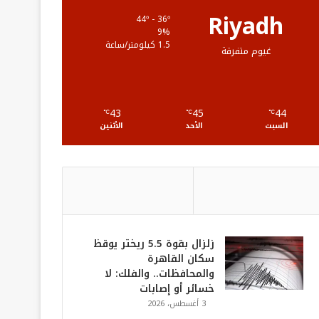
ع
Riyadh
44º - 36º
9%
R
1.5 كيلومتر/ساعة
غيوم متفرقة
S
S
43
45
44
℃
℃
℃
السبت
الأحد
الأثنين
زلزال بقوة 5.5 ريختر يوقظ
سكان القاهرة
والمحافظات.. والفلك: لا
خسائر أو إصابات
3 أغسطس، 2026