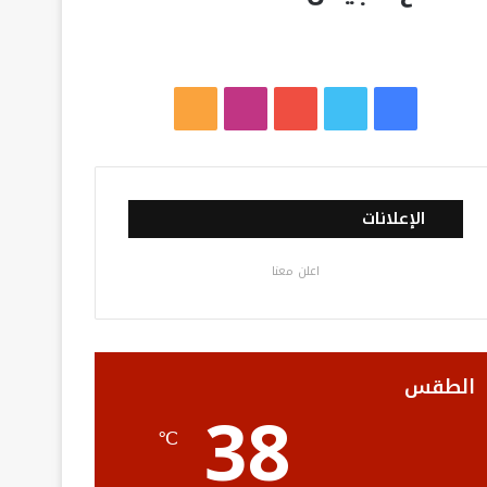
ف
ت
ي
ا
م
ي
و
و
ن
ل
س
ي
ت
س
خ
الإعلانات
ب
ت
ي
ت
ص
اعلن معنا
و
ر
و
ق
ا
ك
ب
ر
ل
ا
م
الطقس
38
م
و
℃
ق