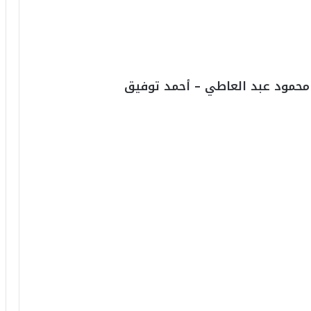
6
ه
و
ا
ل
أ
 محمود عبد العاطي – أحمد توفيق
ع
ظ
م
ف
ي
ا
ل
ت
ا
ر
ي
خ
.
.
و
أ