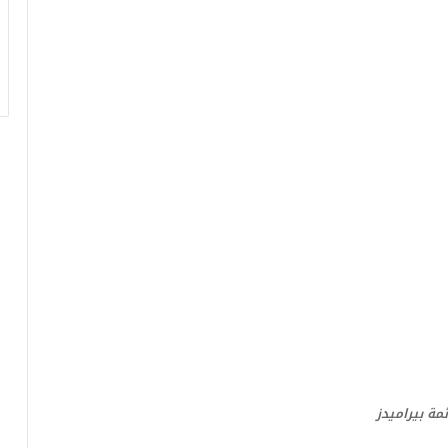
ر
ق
ا
م
ف
ي
ف
ا
ت
ؤ
ك
د
ا
ل
ن
ج
ا
ح
ا
مة بيراميدز
ل
ق