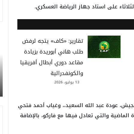
ثلاثاء على استاد جهاز الرياضة العسكري.
ت
تقارير: «كاف» يتجه لرفض
ر
ا
طلب هاني أبوريدة بزيادة
م
ب
مقاعد دوري أبطال أفريقيا
:
م
والكونفدرالية
و
13 يوليو، 2026
ن
د
ي
ا
جيش، عودة عبد الله السعيد،، وغياب أحمد فتحي
ل
 الماضية والتي تعادل فيها مع فاركو، بالإضافة
2
0
2