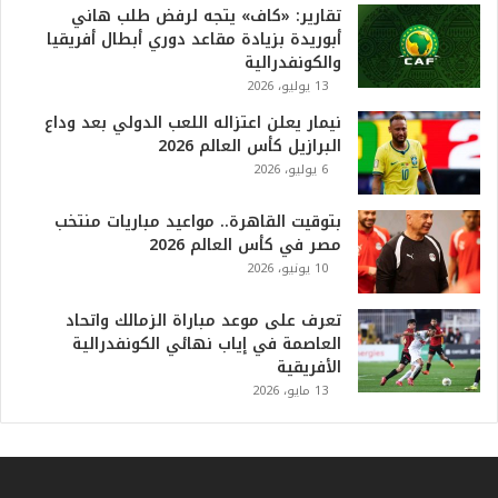
ا
تقارير: «كاف» يتجه لرفض طلب هاني
ل
أبوريدة بزيادة مقاعد دوري أبطال أفريقيا
أ
والكونفدرالية
ع
13 يوليو، 2026
ظ
نيمار يعلن اعتزاله اللعب الدولي بعد وداع
م
البرازيل كأس العالم 2026
ف
6 يوليو، 2026
ي
ا
بتوقيت القاهرة.. مواعيد مباريات منتخب
ل
مصر في كأس العالم 2026
ت
10 يونيو، 2026
ا
ر
ي
تعرف على موعد مباراة الزمالك واتحاد
خ
العاصمة في إياب نهائي الكونفدرالية
.
الأفريقية
.
13 مايو، 2026
و
أ
ر
ق