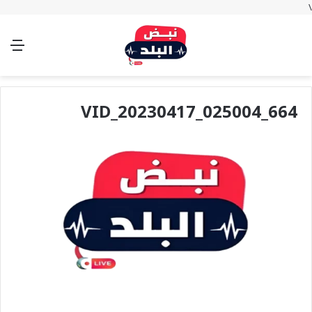
\
بحث
تسجيل
الوضع
الق
عن
الدخول
المظلم
VID_20230417_025004_664