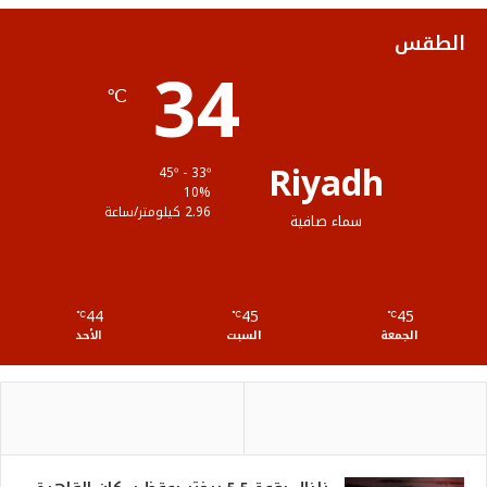
ك
ب
ر
ل
الطقس
34
ا
م
℃
م
و
ق
Riyadh
45º - 33º
ع
10%
2.96 كيلومتر/ساعة
سماء صافية
R
S
44
45
45
℃
S
℃
℃
الجمعة
السبت
الأحد