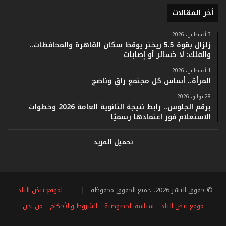
ا
أخر المقالات
م
ف
ي
3 أغسطس، 2026
زلزال بقوة 5.5 ريختر يوقظ سكان القاهرة والمحافظات..
ف
والفلك: لا خسائر أو إصابات
ا
ت
1 أغسطس، 2026
ؤ
المرأة.. أساس كل مجتمع راقٍ وناضج
ك
28 يوليو، 2026
د
برقم الجلوس.. رابط نتيجة الثانوية العامة 2026 وخطوات
ا
الاستعلام فور اعتمادها رسميًا
ل
ن
ج
تحميل المزيد
ا
ح
ا
ل
© حقوق النشر 2026، جميع الحقوق محفوظة |
لموقع نبض البلد
ق
ي
موقع نبض البلد
سياسة الخصوصية
الشروط والأحكام
من نحن
ا
س