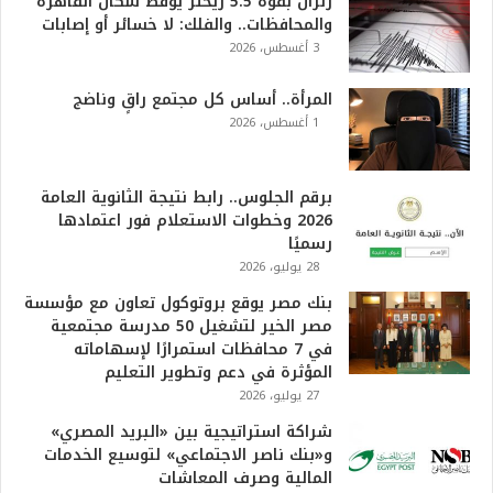
زلزال بقوة 5.5 ريختر يوقظ سكان القاهرة
والمحافظات.. والفلك: لا خسائر أو إصابات
3 أغسطس، 2026
المرأة.. أساس كل مجتمع راقٍ وناضج
1 أغسطس، 2026
برقم الجلوس.. رابط نتيجة الثانوية العامة
2026 وخطوات الاستعلام فور اعتمادها
رسميًا
28 يوليو، 2026
بنك مصر يوقع بروتوكول تعاون مع مؤسسة
مصر الخير لتشغيل 50 مدرسة مجتمعية
في 7 محافظات استمرارًا لإسهاماته
المؤثرة في دعم وتطوير التعليم
27 يوليو، 2026
شراكة استراتيجية بين «البريد المصري»
و«بنك ناصر الاجتماعي» لتوسيع الخدمات
المالية وصرف المعاشات