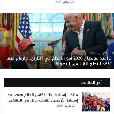
26 يوليو، 2026
ت
ر
ا
م
ب
:
م
و
29 يونيو، 2026
ترامب: مونديال 2026 هو الأعظم في التاريخ.. وأرقام فيفا
ن
تؤكد النجاح القياسي للبطولة
د
ي
ا
ل
أخر المقالات
2
0
منتخب إسبانيا بطلا لكأس العالم 2026 بعد
2
إسقاط الأرجنتين بهدف قاتل في النهائي
6
20 يوليو، 2026
ه
و