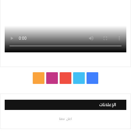
ف
ت
ي
ا
م
ي
و
و
ن
ل
س
ي
ت
س
خ
الإعلانات
ب
ت
ي
ت
ص
اعلن معنا
و
ر
و
ق
ا