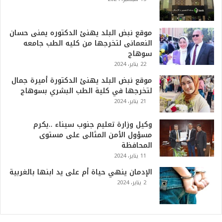
6
ه
و
ا
موقع نبض البلد يهنئ الدكتوره يمنى حسان
ل
النعمانى لتخرجها من كليه الطب جامعه
أ
سوهاج
ع
22 يناير، 2024
ظ
موقع نبض البلد يهنئ الدكتورة أميرة جمال
م
لتخرجها في كلية الطب البشري بسوهاج
ف
21 يناير، 2024
ي
ا
وكيل وزارة تعليم جنوب سيناء ..يكرم
ل
مسؤول الأمن المثالى على مستوى
ت
المحافظة
ا
11 يناير، 2024
ر
ي
الإدمان ينهي حياة أم على يد ابنها بالغربية
خ
2 يناير، 2024
.
.
و
أ