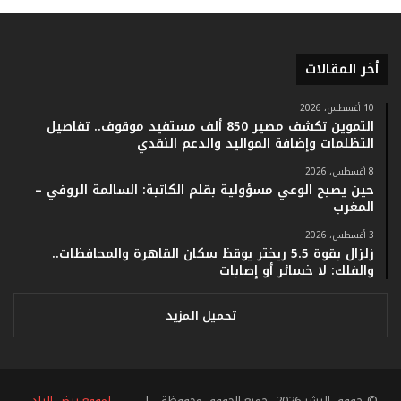
ر
ق
ا
أخر المقالات
م
ف
ي
10 أغسطس، 2026
التموين تكشف مصير 850 ألف مستفيد موقوف.. تفاصيل
ف
التظلمات وإضافة المواليد والدعم النقدي
ا
ت
8 أغسطس، 2026
ؤ
حين يصبح الوعي مسؤولية بقلم الكاتبة: السالمة الروفي –
ك
المغرب
د
3 أغسطس، 2026
ا
زلزال بقوة 5.5 ريختر يوقظ سكان القاهرة والمحافظات..
ل
والفلك: لا خسائر أو إصابات
ن
ج
ا
تحميل المزيد
ح
ا
ل
ق
© حقوق النشر 2026، جميع الحقوق محفوظة |
لموقع نبض البلد