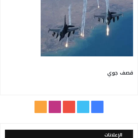
قصف جوي
ف
ت
ي
ا
م
ي
و
و
ن
ل
س
ي
ت
س
خ
الإعلانات