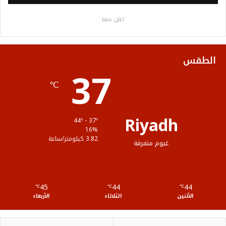
ب
ت
ي
ت
ص
اعلن معنا
و
ر
و
ق
ا
ك
ب
ر
ل
الطقس
37
ا
م
℃
م
و
ق
Riyadh
44º - 37º
ع
16%
3.82 كيلومتر/ساعة
غيوم متفرقة
R
S
45
44
44
℃
S
℃
℃
الأثنين
الثلاثاء
الأربعاء