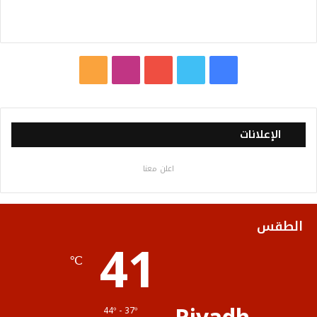
ف
ت
ي
ا
م
ي
و
و
ن
ل
س
ي
ت
س
خ
الإعلانات
ب
ت
ي
ت
ص
اعلن معنا
و
ر
و
ق
ا
ك
ب
ر
ل
الطقس
41
ا
م
℃
م
و
ق
44º - 37º