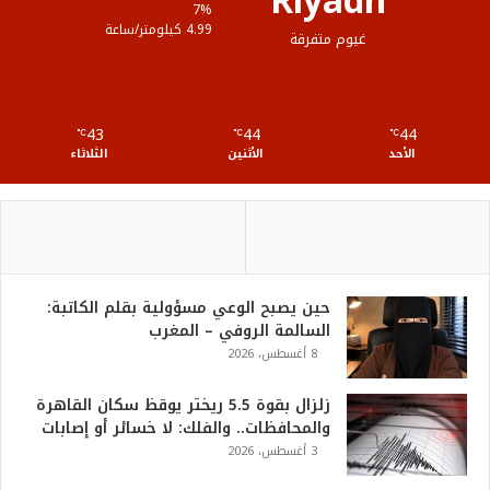
Riyadh
ع
7%
4.99 كيلومتر/ساعة
غيوم متفرقة
R
S
43
44
44
℃
S
℃
℃
الأحد
الأثنين
الثلاثاء
حين يصبح الوعي مسؤولية بقلم الكاتبة:
السالمة الروفي – المغرب
8 أغسطس، 2026
زلزال بقوة 5.5 ريختر يوقظ سكان القاهرة
والمحافظات.. والفلك: لا خسائر أو إصابات
3 أغسطس، 2026