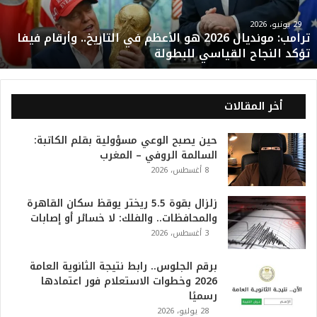
م
و
29 يونيو، 2026
ترامب: مونديال 2026 هو الأعظم في التاريخ.. وأرقام فيفا
ن
تؤكد النجاح القياسي للبطولة
د
ي
ا
ل
أخر المقالات
2
0
حين يصبح الوعي مسؤولية بقلم الكاتبة:
2
السالمة الروفي – المغرب
6
8 أغسطس، 2026
ه
و
ا
زلزال بقوة 5.5 ريختر يوقظ سكان القاهرة
ل
والمحافظات.. والفلك: لا خسائر أو إصابات
أ
3 أغسطس، 2026
ع
ظ
برقم الجلوس.. رابط نتيجة الثانوية العامة
م
2026 وخطوات الاستعلام فور اعتمادها
ف
رسميًا
ي
28 يوليو، 2026