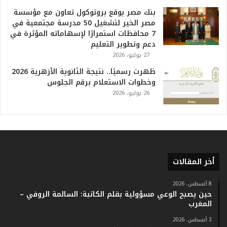
ا
بنك مصر يوقع بروتوكول تعاون مع مؤسسة
ل
مصر الخير لتشغيل 50 مدرسة مجتمعية في
ت
7 محافظات استمرارًا لإسهاماته المؤثرة في
ا
دعم وتطوير التعليم
ر
27 يوليو، 2026
ي
خ
ظهرت رسميًا.. نتيجة الثانوية الأزهرية 2026
.
وخطوات الاستعلام برقم الجلوس
.
26 يوليو، 2026
و
أ
ر
ق
ا
م
أخر المقالات
ف
ي
ف
8 أغسطس، 2026
حين يصبح الوعي مسؤولية بقلم الكاتبة: السالمة الروفي –
ا
المغرب
ت
ؤ
3 أغسطس، 2026
ك