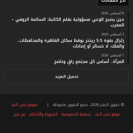
أخر المقالات
ف
ي
ف
8 أغسطس، 2026
حين يصبح الوعي مسؤولية بقلم الكاتبة: السالمة الروفي –
ا
المغرب
ت
ؤ
3 أغسطس، 2026
ك
زلزال بقوة 5.5 ريختر يوقظ سكان القاهرة والمحافظات..
د
والفلك: لا خسائر أو إصابات
ا
1 أغسطس، 2026
ل
المرأة.. أساس كل مجتمع راقٍ وناضج
ن
ج
ا
تحميل المزيد
ح
ا
ل
ق
© حقوق النشر 2026، جميع الحقوق محفوظة |
لموقع نبض البلد
ي
ا
موقع نبض البلد
سياسة الخصوصية
الشروط والأحكام
من نحن
س
ي
فيسبوك
تويتر
يوتيوب
انستقرام
ملخص
ل