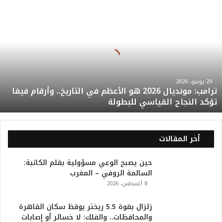
ت
ر
ا
م
ب
:
م
و
29 يونيو، 2026
ترامب: مونديال 2026 هو الأعظم في التاريخ.. وأرقام فيفا
ن
تؤكد النجاح القياسي للبطولة
د
ي
ا
ل
أخر المقالات
2
0
حين يصبح الوعي مسؤولية بقلم الكاتبة:
2
السالمة الروفي – المغرب
6
8 أغسطس، 2026
ه
و
ا
زلزال بقوة 5.5 ريختر يوقظ سكان القاهرة
ل
والمحافظات.. والفلك: لا خسائر أو إصابات