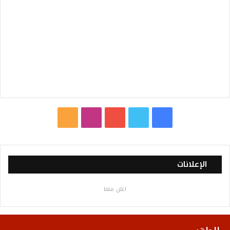
ف
ت
ي
ا
م
ي
و
و
ن
ل
س
ي
ت
س
خ
الإعلانات
ب
ت
ي
ت
ص
اعلن معنا
و
ر
و
ق
ا
ك
ب
ر
ل