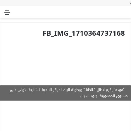
\
بحث
تسجيل
الوضع
الق
عن
الدخول
المظلم
FB_IMG_1710364737168
"فوده" يكرم ابطال " الكاتا " وبطولة الرنك لمراكز التنمية الشبابية الأولى على
مستوى الجمهورية بجنوب سيناء