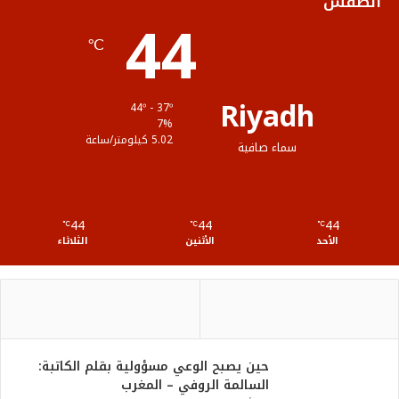
الطقس
44
ا
م
℃
م
و
ق
Riyadh
44º - 37º
ع
7%
5.02 كيلومتر/ساعة
سماء صافية
R
S
44
44
44
℃
S
℃
℃
الأحد
الأثنين
الثلاثاء
حين يصبح الوعي مسؤولية بقلم الكاتبة:
السالمة الروفي – المغرب