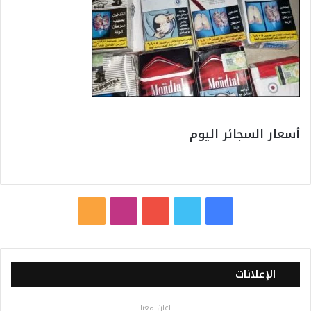
أسعار السجائر اليوم
ف
ت
ي
ا
م
ي
و
و
ن
ل
س
ي
ت
س
خ
الإعلانات
ب
ت
ي
ت
ص
اعلن معنا