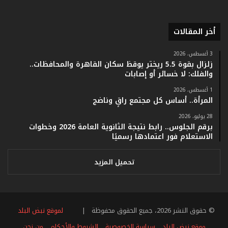
ر
ق
ا
أخر المقالات
م
ف
ي
3 أغسطس، 2026
زلزال بقوة 5.5 ريختر يوقظ سكان القاهرة والمحافظات..
ف
والفلك: لا خسائر أو إصابات
ا
ت
1 أغسطس، 2026
ؤ
المرأة.. أساس كل مجتمع راقٍ وناضج
ك
28 يوليو، 2026
د
برقم الجلوس.. رابط نتيجة الثانوية العامة 2026 وخطوات
ا
الاستعلام فور اعتمادها رسميًا
ل
ن
ج
تحميل المزيد
ا
ح
ا
ل
© حقوق النشر 2026، جميع الحقوق محفوظة |
لموقع نبض البلد
ق
ي
موقع نبض البلد
سياسة الخصوصية
الشروط والأحكام
من نحن