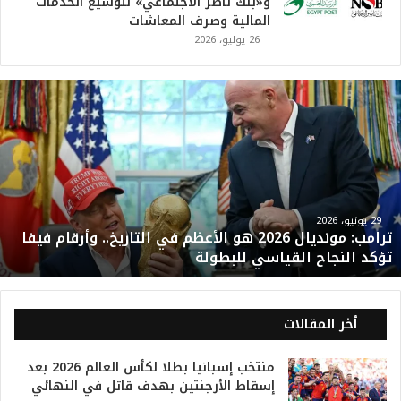
و«بنك ناصر الاجتماعي» لتوسيع الخدمات
المالية وصرف المعاشات
26 يوليو، 2026
ت
ر
ا
م
ب
:
م
و
29 يونيو، 2026
ترامب: مونديال 2026 هو الأعظم في التاريخ.. وأرقام فيفا
ن
تؤكد النجاح القياسي للبطولة
د
ي
ا
ل
أخر المقالات
2
0
منتخب إسبانيا بطلا لكأس العالم 2026 بعد
2
إسقاط الأرجنتين بهدف قاتل في النهائي
6