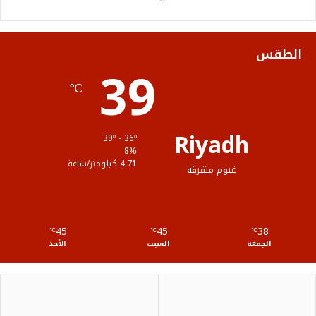
و
ر
و
ق
ا
ك
ب
ر
ل
الطقس
39
ا
م
℃
م
و
ق
Riyadh
39º - 36º
ع
8%
4.71 كيلومتر/ساعة
غيوم متفرقة
R
S
45
45
38
℃
S
℃
℃
الجمعة
السبت
الأحد