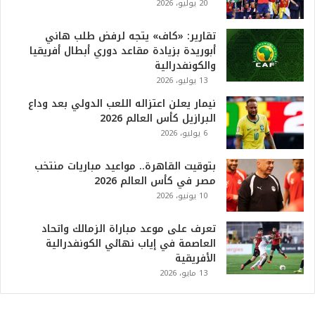
20 يوليو، 2026
ه
و
ا
تقارير: «كاف» يتجه لرفض طلب هاني
ل
أبوريدة بزيادة مقاعد دوري أبطال أفريقيا
أ
والكونفدرالية
ع
13 يوليو، 2026
ظ
نيمار يعلن اعتزاله اللعب الدولي بعد وداع
م
البرازيل كأس العالم 2026
ف
6 يوليو، 2026
ي
ا
بتوقيت القاهرة.. مواعيد مباريات منتخب
ل
مصر في كأس العالم 2026
ت
10 يونيو، 2026
ا
ر
ي
تعرف على موعد مباراة الزمالك واتحاد
خ
العاصمة في إياب نهائي الكونفدرالية
.
الأفريقية
.
13 مايو، 2026
و
أ